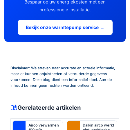
Bespaar op uw energiekosten met een
professionele installatie.
Bekijk onze warmtepomp service →
Disclaimer:
We streven naar accurate en actuele informatie,
maar er kunnen onjuistheden of verouderde gegevens
voorkomen. Deze blog dient een informatief doel. Aan de
inhoud kunnen geen rechten worden ontleend.
auto_stories
Gerelateerde artikelen
Airco verwarmen
Daikin airco werkt
100 m3:
niet: praktische