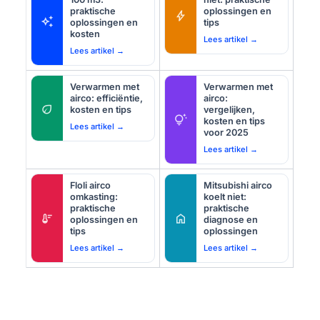
praktische
oplossingen en
bolt
auto_awesome
oplossingen en
tips
kosten
Lees artikel →
Lees artikel →
Verwarmen met
Verwarmen met
airco: efficiëntie,
airco:
eco
kosten en tips
vergelijken,
tips_and_updates
kosten en tips
Lees artikel →
voor 2025
Lees artikel →
Floli airco
Mitsubishi airco
omkasting:
koelt niet:
praktische
praktische
thermostat
home
oplossingen en
diagnose en
tips
oplossingen
Lees artikel →
Lees artikel →