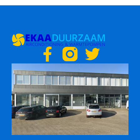
F
T
a
w
c
i
e
t
b
t
o
e