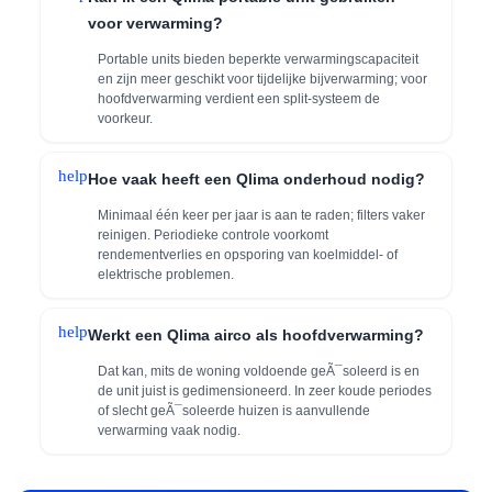
voor verwarming?
Portable units bieden beperkte verwarmingscapaciteit
en zijn meer geschikt voor tijdelijke bijverwarming; voor
hoofdverwarming verdient een split-systeem de
voorkeur.
help
Hoe vaak heeft een Qlima onderhoud nodig?
Minimaal één keer per jaar is aan te raden; filters vaker
reinigen. Periodieke controle voorkomt
rendementverlies en opsporing van koelmiddel- of
elektrische problemen.
help
Werkt een Qlima airco als hoofdverwarming?
Dat kan, mits de woning voldoende geÃ¯soleerd is en
de unit juist is gedimensioneerd. In zeer koude periodes
of slecht geÃ¯soleerde huizen is aanvullende
verwarming vaak nodig.