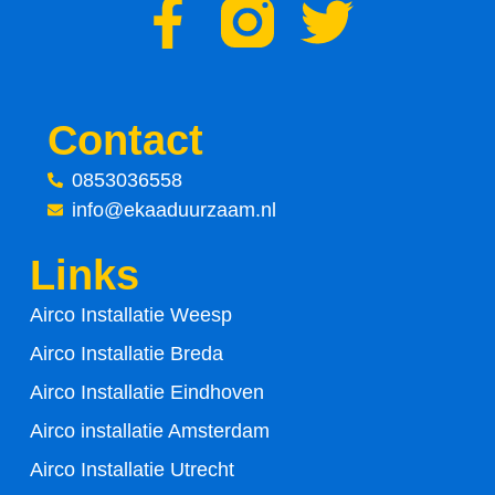
F
T
a
w
c
i
Contact
e
t
0853036558
info@ekaaduurzaam.nl
b
t
Links
o
e
Airco Installatie Weesp
o
r
Airco Installatie Breda
k
Airco Installatie Eindhoven
-
Airco installatie Amsterdam
Airco Installatie Utrecht