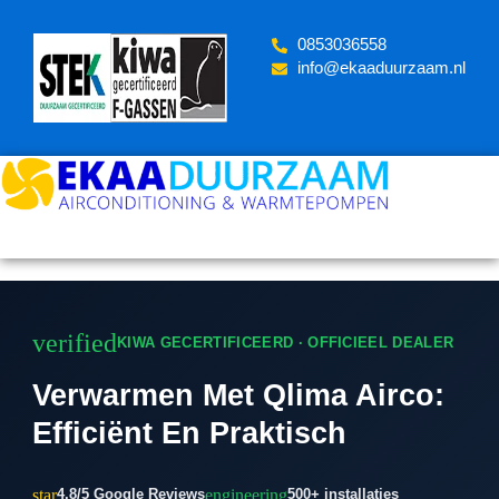
Skip
to
‪0853036558
content
info@ekaaduurzaam.nl
verified
KIWA GECERTIFICEERD · OFFICIEEL DEALER
Verwarmen Met Qlima Airco:
Efficiënt En Praktisch
star
engineering
4.8/5 Google Reviews
500+ installaties