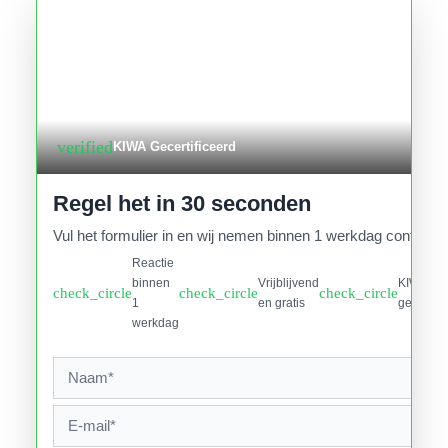
verified
KIWA Gecertificeerd
Regel het in 30 seconden
Vul het formulier in en wij nemen binnen 1 werkdag contact o
Reactie
binnen
Vrijblijvend
KIWA
check_circle
check_circle
check_circle
1
en gratis
gecertifi
werkdag