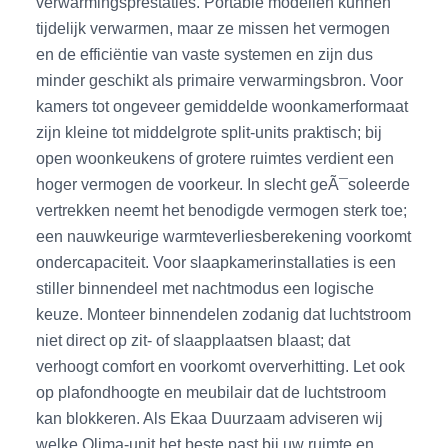
verwarmingsprestaties. Portable modellen kunnen
tijdelijk verwarmen, maar ze missen het vermogen
en de efficiëntie van vaste systemen en zijn dus
minder geschikt als primaire verwarmingsbron. Voor
kamers tot ongeveer gemiddelde woonkamerformaat
zijn kleine tot middelgrote split-units praktisch; bij
open woonkeukens of grotere ruimtes verdient een
hoger vermogen de voorkeur. In slecht geÃ¯soleerde
vertrekken neemt het benodigde vermogen sterk toe;
een nauwkeurige warmteverliesberekening voorkomt
ondercapaciteit. Voor slaapkamerinstallaties is een
stiller binnendeel met nachtmodus een logische
keuze. Monteer binnendelen zodanig dat luchtstroom
niet direct op zit- of slaapplaatsen blaast; dat
verhoogt comfort en voorkomt oververhitting. Let ook
op plafondhoogte en meubilair dat de luchtstroom
kan blokkeren. Als Ekaa Duurzaam adviseren wij
welke Qlima-unit het beste past bij uw ruimte en