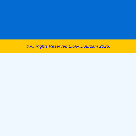
© All Rights Reserved EKAA Duurzam 2025.