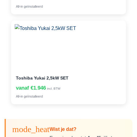
All-in geïnstalleerd
Toshiba Yukai 2,5kW SET
vanaf €1.946
incl. BTW
All-in geïnstalleerd
mode_heat
Wist je dat?