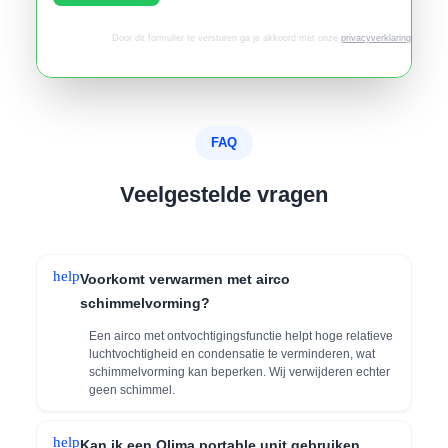
Door dit formulier te versturen ga je akkoord met onze
privacyverklaring
.
FAQ
Veelgestelde vragen
help
Voorkomt verwarmen met airco
schimmelvorming?
Een airco met ontvochtigingsfunctie helpt hoge relatieve
luchtvochtigheid en condensatie te verminderen, wat
schimmelvorming kan beperken. Wij verwijderen echter
geen schimmel.
help
Kan ik een Qlima portable unit gebruiken