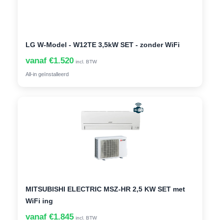
LG W-Model - W12TE 3,5kW SET - zonder WiFi
vanaf €1.520
incl. BTW
All-in geïnstalleerd
MITSUBISHI ELECTRIC MSZ-HR 2,5 KW SET met
WiFi ing
vanaf €1.845
incl. BTW