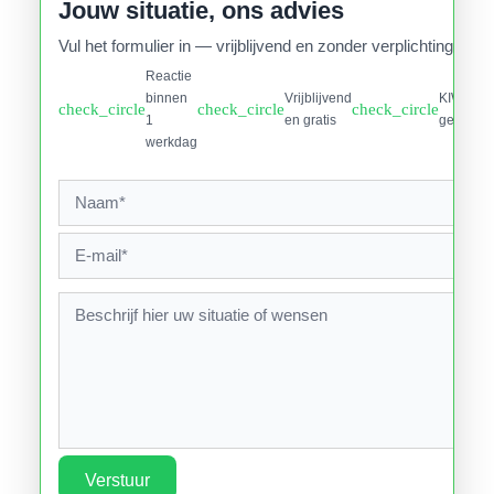
Jouw situatie, ons advies
Vul het formulier in — vrijblijvend en zonder verplichtingen.
Reactie
binnen
Vrijblijvend
KIWA
check_circle
check_circle
check_circle
1
en gratis
gecertifi
werkdag
Verstuur