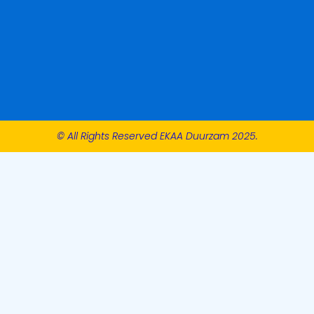
© All Rights Reserved EKAA Duurzam 2025.