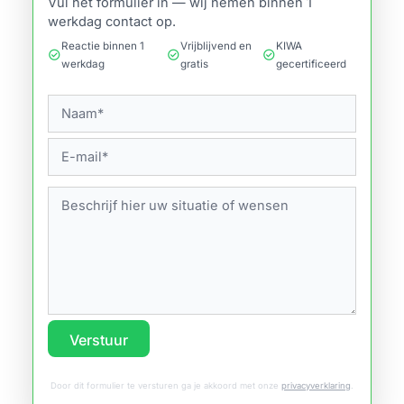
Vul het formulier in — wij nemen binnen 1
werkdag contact op.
Reactie binnen 1
Vrijblijvend en
KIWA
check_circle
check_circle
check_circle
werkdag
gratis
gecertificeerd
Verstuur
Door dit formulier te versturen ga je akkoord met onze
privacyverklaring
.