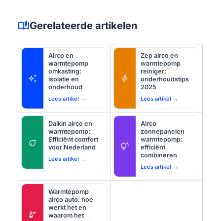
auto_stories
Gerelateerde artikelen
Airco en
Zep airco en
warmtepomp
warmtepomp
omkasting:
reiniger:
auto_awesome
bolt
isolatie en
onderhoudstips
onderhoud
2025
Lees artikel →
Lees artikel →
Daikin airco en
Airco
warmtepomp:
zonnepanelen
Efficiënt comfort
warmtepomp:
eco
tips_and_updates
voor Nederland
efficiënt
combineren
Lees artikel →
Lees artikel →
Warmtepomp
airco auto: hoe
werkt het en
thermostat
waarom het