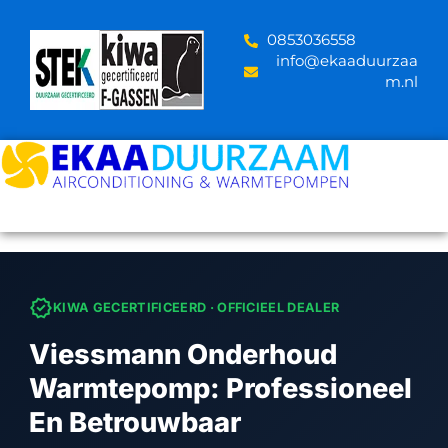
Skip
to
‪0853036558
content
info@ekaaduurzaa
m.nl
verified
KIWA GECERTIFICEERD · OFFICIEEL DEALER
Viessmann Onderhoud
Warmtepomp: Professioneel
En Betrouwbaar