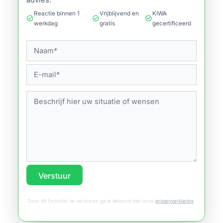
advies.
Reactie binnen 1
Vrijblijvend en
KIWA
check_circle
check_circle
check_circle
werkdag
gratis
gecertificeerd
Verstuur
Door dit formulier te versturen ga je akkoord met onze
privacyverklaring
.