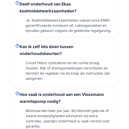
help
Deelt onderhoud van Ekaa
koelmiddelwerkzaamheden?
Ja. Koelmiddelwerkzaamheden voeren onze KIWA-
gecertificeerde monteurs uit. Lekkagezoeken en
bijvullen gebeurt volgens de geldende regelgeving.
help
Kan ik zelf iets doen tussen
onderhoudsbeurten?
U kunt filters controleren en de ruimte droog
houden. Kijk of storingsmeldingen verschijnen en
herstart de regelaar via de knop als instructies dat
aangeven.
help
Hoe vaak is onderhoud aan een Viessmann
warmtepomp nodig?
Minimaal één keer per jaar. Bij intensief gebruik of
zware omstandigheden adviseren wij extra
controles. Jaarlijks onderhoud is vaak vereist voor
garantie.