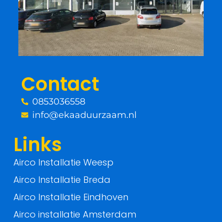
b
t
o
e
o
r
Contact
k
0853036558
-
info@ekaaduurzaam.nl
f
Links
Airco Installatie Weesp
Airco Installatie Breda
Airco Installatie Eindhoven
Airco installatie Amsterdam