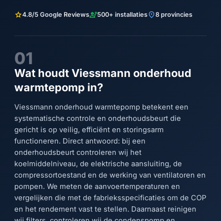
star
engineering
location_on
4.8/5 Google Reviews
500+ installaties
8 provincies
01
Wat houdt Viessmann onderhoud
warmtepomp in?
Viessmann onderhoud warmtepomp betekent een
systematische controle en onderhoudsbeurt die
gericht is op veilig, efficiënt en storingsarm
functioneren. Direct antwoord: bij een
onderhoudsbeurt controleren wij het
koelmiddelniveau, de elektrische aansluiting, de
compressortoestand en de werking van ventilatoren en
pompen. We meten de aanvoertemperaturen en
vergelijken die met de fabrieksspecificaties om de COP
en het rendement vast te stellen. Daarnaast reinigen
wij filters, controleren wij de condenspomp en