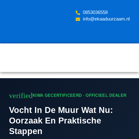
Skip
to
‪0853036558
content
info@ekaaduurzaam.nl
verified
KIWA GECERTIFICEERD · OFFICIEEL DEALER
Vocht In De Muur Wat Nu:
Oorzaak En Praktische
Stappen