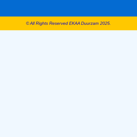
© All Rights Reserved EKAA Duurzam 2025.