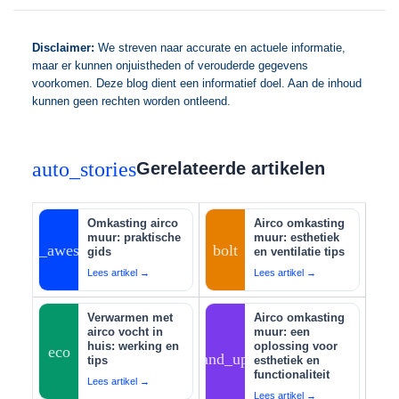
Disclaimer:
We streven naar accurate en actuele informatie,
maar er kunnen onjuistheden of verouderde gegevens
voorkomen. Deze blog dient een informatief doel. Aan de inhoud
kunnen geen rechten worden ontleend.
auto_stories
Gerelateerde artikelen
Omkasting airco
Airco omkasting
muur: praktische
muur: esthetiek
auto_awesome
bolt
gids
en ventilatie tips
Lees artikel →
Lees artikel →
Verwarmen met
Airco omkasting
airco vocht in
muur: een
huis: werking en
oplossing voor
eco
tips_and_updates
tips
esthetiek en
functionaliteit
Lees artikel →
Lees artikel →