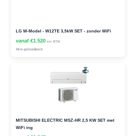
LG W-Model - W12TE 3,5kW SET - zonder WiFi
vanaf €1.520
incl. BTW
All-in geïnstalleerd
MITSUBISHI ELECTRIC MSZ-HR 2,5 KW SET met
WiFi ing