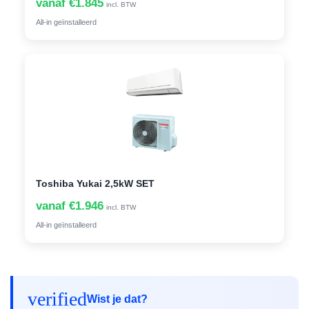
vanaf €1.845
incl. BTW
All-in geïnstalleerd
Toshiba Yukai 2,5kW SET
vanaf €1.946
incl. BTW
All-in geïnstalleerd
verified
Wist je dat?