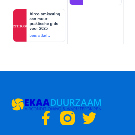
Airco omkasting
aan muur:
praktische gids
thermostat
voor 2025
Lees artikel →
F
T
a
w