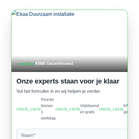
verified
KIWA Gecertificeerd
Onze experts staan voor je klaar
Vul het formulier in en wij helpen je verder.
Reactie
binnen
Vrijblijvend
KIWA
check_circle
check_circle
check_circle
1
en gratis
gecertifi
werkdag