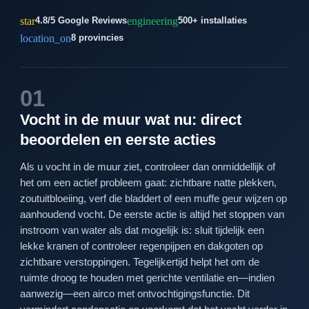
star
engineering
4.8/5 Google Reviews
500+ installaties
location_on
8 provincies
01
Vocht in de muur wat nu: direct
beoordelen en eerste acties
Als u vocht in de muur ziet, controleer dan onmiddellijk of
het om een actief probleem gaat: zichtbare natte plekken,
zoutuitbloeiing, verf die bladdert of een muffe geur wijzen op
aanhoudend vocht. De eerste actie is altijd het stoppen van
instroom van water als dat mogelijk is: sluit tijdelijk een
lekke kranen of controleer regenpijpen en dakgoten op
zichtbare verstoppingen. Tegelijkertijd helpt het om de
ruimte droog te houden met gerichte ventilatie en—indien
aanwezig—een airco met ontvochtigingsfunctie. Dit