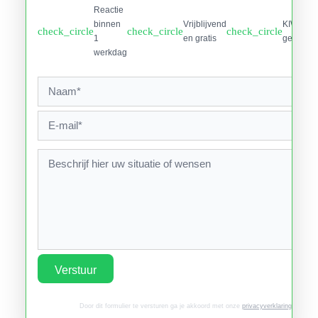
Reactie
binnen
Vrijblijvend
KIWA
check_circle
check_circle
check_circle
1
en gratis
gecertifi
werkdag
Verstuur
Door dit formulier te versturen ga je akkoord met onze
privacyverklaring
.