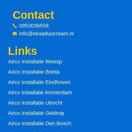
c
i
Contact
e
t
0853036558
info@ekaaduurzaam.nl
b
t
Links
o
e
Airco Installatie Weesp
o
r
Airco Installatie Breda
k
Airco Installatie Eindhoven
-
Airco installatie Amsterdam
Airco Installatie Utrecht
f
Airco Installatie Geldrop
Airco Installatie Den Bosch