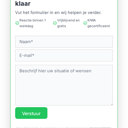
klaar
Vul het formulier in en wij helpen je verder.
Reactie binnen 1
Vrijblijvend en
KIWA
check_circle
check_circle
check_circle
werkdag
gratis
gecertificeerd
Verstuur
Door dit formulier te versturen ga je akkoord met onze
privacyverklaring
.