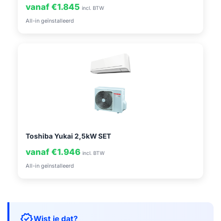
vanaf €1.845
incl. BTW
All-in geïnstalleerd
Toshiba Yukai 2,5kW SET
vanaf €1.946
incl. BTW
All-in geïnstalleerd
verified
Wist je dat?