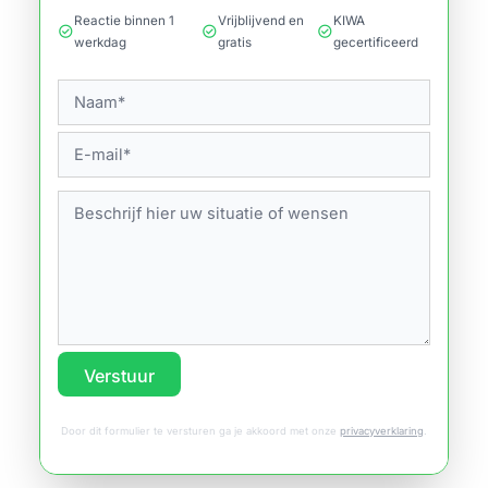
Reactie binnen 1
Vrijblijvend en
KIWA
check_circle
check_circle
check_circle
werkdag
gratis
gecertificeerd
Verstuur
Door dit formulier te versturen ga je akkoord met onze
privacyverklaring
.