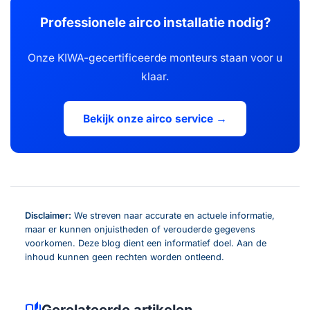
Professionele airco installatie nodig?
Onze KIWA-gecertificeerde monteurs staan voor u
klaar.
Bekijk onze airco service →
Disclaimer:
We streven naar accurate en actuele informatie,
maar er kunnen onjuistheden of verouderde gegevens
voorkomen. Deze blog dient een informatief doel. Aan de
inhoud kunnen geen rechten worden ontleend.
auto_stories
Gerelateerde artikelen