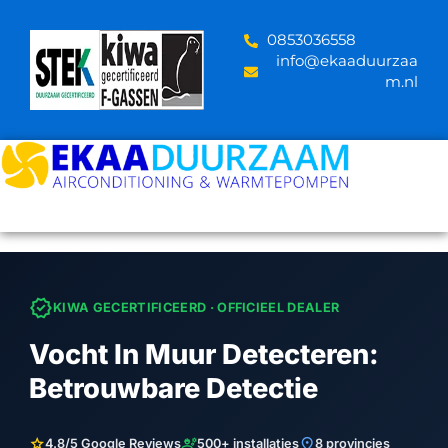
Skip
to
‪0853036558
content
info@ekaaduurzaa
m.nl
verified
KIWA GECERTIFICEERD · OFFICIEEL DEALER
Vocht In Muur Detecteren:
Betrouwbare Detectie
star
engineering
location_on
4.8/5 Google Reviews
500+ installaties
8 provincies