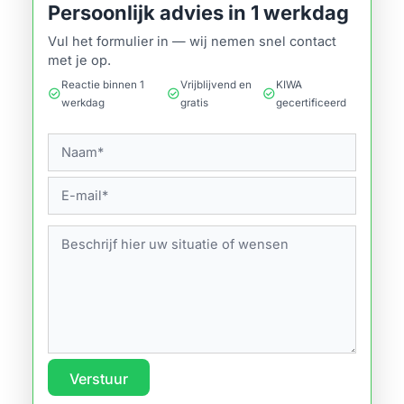
Persoonlijk advies in 1 werkdag
Vul het formulier in — wij nemen snel contact
met je op.
Reactie binnen 1
Vrijblijvend en
KIWA
check_circle
check_circle
check_circle
werkdag
gratis
gecertificeerd
Verstuur