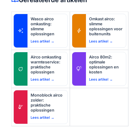
Wasco airco
Omkast airco:
omkasting:
slimme
slimme
oplossingen voor
auto_awesome
bolt
oplossingen
buitenunits
Lees artikel →
Lees artikel →
Airco omkasting
Airco 80m2:
warmteservice:
optimale
praktische
oplossingen en
eco
tips_and_updates
oplossingen
kosten
Lees artikel →
Lees artikel →
Monoblock airco
zolder:
praktische
thermostat
oplossingen
Lees artikel →