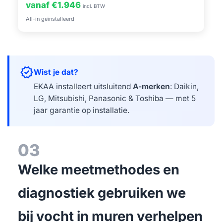
vanaf €1.946
incl. BTW
All-in geïnstalleerd
verified
Wist je dat?
EKAA installeert uitsluitend
A-merken
: Daikin,
LG, Mitsubishi, Panasonic & Toshiba — met 5
jaar garantie op installatie.
03
Welke meetmethodes en
diagnostiek gebruiken we
bij vocht in muren verhelpen