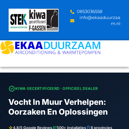
Skip
to
‪0853036558
content
info@ekaaduurzaa
m.nl
verified
KIWA GECERTIFICEERD · OFFICIEEL DEALER
Vocht In Muur Verhelpen:
Oorzaken En Oplossingen
star
engineering
location_on
4.8/5 Google Reviews
500+ installaties
8 provincies