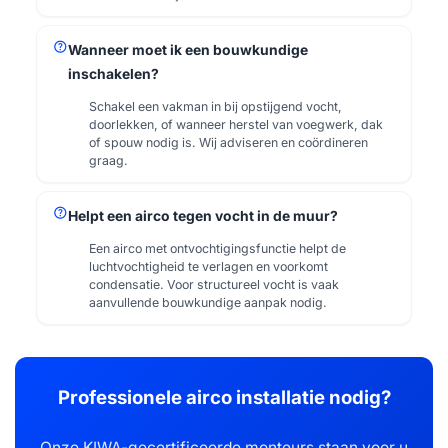
help
Wanneer moet ik een bouwkundige
inschakelen?
Schakel een vakman in bij opstijgend vocht,
doorlekken, of wanneer herstel van voegwerk, dak
of spouw nodig is. Wij adviseren en coördineren
graag.
help
Helpt een airco tegen vocht in de muur?
Een airco met ontvochtigingsfunctie helpt de
luchtvochtigheid te verlagen en voorkomt
condensatie. Voor structureel vocht is vaak
aanvullende bouwkundige aanpak nodig.
Professionele airco installatie nodig?
Onze KIWA-gecertificeerde monteurs staan voor u