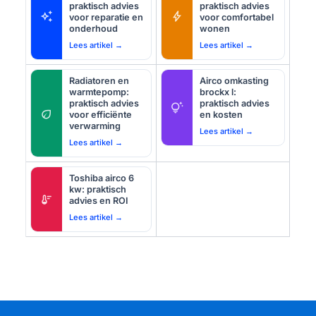
praktisch advies
praktisch advies
auto_awesome
bolt
voor reparatie en
voor comfortabel
onderhoud
wonen
Lees artikel →
Lees artikel →
Radiatoren en
Airco omkasting
warmtepomp:
brockx l:
praktisch advies
praktisch advies
tips_and_updates
eco
voor efficiënte
en kosten
verwarming
Lees artikel →
Lees artikel →
Toshiba airco 6
kw: praktisch
thermostat
advies en ROI
Lees artikel →