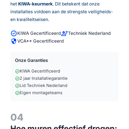
het
KIWA-keurmerk
. Dit betekent dat onze
installaties voldoen aan de strengste veiligheids-
en kwaliteitseisen.
verified
engineering
KIWA Gecertificeerd
Techniek Nederland
security
VCA** Gecertificeerd
Onze Garanties
check_circle
KIWA Gecertificeerd
check_circle
2 jaar Installatiegarantie
check_circle
Lid Techniek Nederland
check_circle
Eigen montageteams
04
Hoe muren effectief drogen: