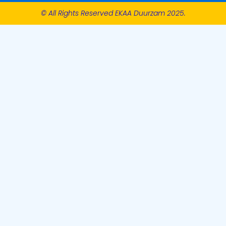
© All Rights Reserved EKAA Duurzam 2025.