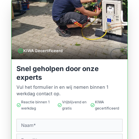
verified
KIWA Gecertificeerd
Snel geholpen door onze
experts
Vul het formulier in en wij nemen binnen 1
werkdag contact op.
Reactie binnen 1
Vrijblijvend en
KIWA
check_circle
check_circle
check_circle
werkdag
gratis
gecertificeerd