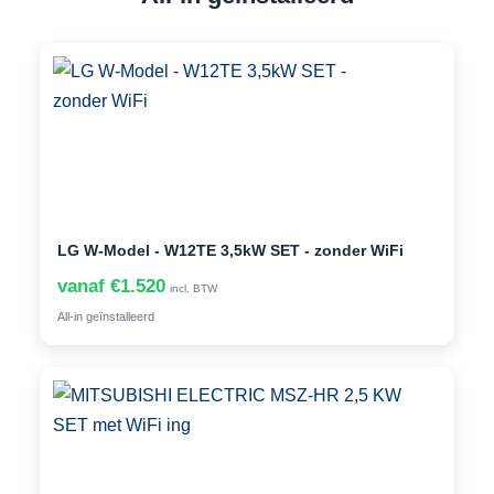
LG W-Model - W12TE 3,5kW SET - zonder WiFi
vanaf €1.520
incl. BTW
All-in geïnstalleerd