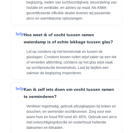
beglazing, meten van luchtvochtigheid, beoordeling van
isolatie en ventilatie, en advies op maat. Als KIWA-
gecertificeerde officiële dealer leveren wij passende
airco en warmtepomp oplossingen.
help
Hoe weet ik of vocht tussen ramen
waterdamp is of echte lekkage tussen glas?
Let op condens op het binnenvlak en tussen de
glaslagen. Condens tussen ruiten wijst vaker op een lek
of versleten afdichting; condens op het glas wijst vaak
op vochtproductie binnenshuis. Laat bij twijfels een
vakman de beglazing inspecteren.
help
Kan ik zelf iets doen om vocht tussen ramen
te verminderen?
Ventileer regelmatig, gebruik afzuigkappen bij koken en
douchen, en verminder vochtbronnen. Zorg voor een
warm huis en houd RH rond 40–60%. Gebruik een airco
met ontvochtigingsfunctie en onderhoud hellende
dakramen en kitnaden.