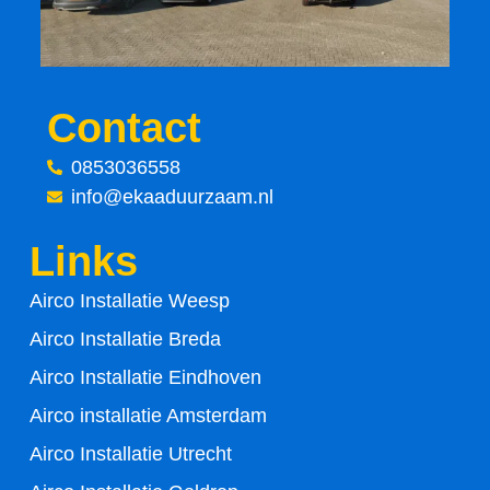
o
e
o
r
Contact
k
0853036558
-
info@ekaaduurzaam.nl
f
Links
Airco Installatie Weesp
Airco Installatie Breda
Airco Installatie Eindhoven
Airco installatie Amsterdam
Airco Installatie Utrecht