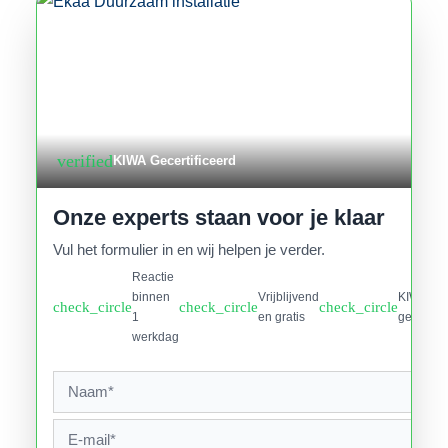
verified
KIWA Gecertificeerd
Onze experts staan voor je klaar
Vul het formulier in en wij helpen je verder.
Reactie
binnen
Vrijblijvend
KIWA
check_circle
check_circle
check_circle
1
en gratis
gecertifi
werkdag