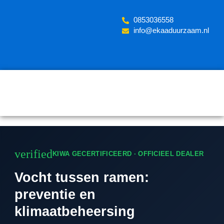
Skip
to
‪0853036558
content
info@ekaaduurzaam.nl
verified
KIWA GECERTIFICEERD · OFFICIEEL DEALER
Vocht tussen ramen:
preventie en
klimaatbeheersing