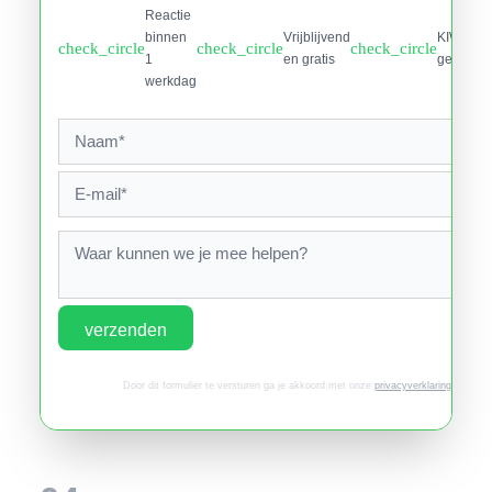
Reactie
binnen
Vrijblijvend
KIWA
check_circle
check_circle
check_circle
1
en gratis
gecertifi
werkdag
verzenden
Door dit formulier te versturen ga je akkoord met onze
privacyverklaring
.