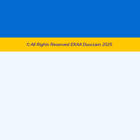
© All Rights Reserved EKAA Duurzam 2025.