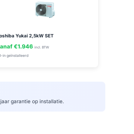
oshiba Yukai 2,5kW SET
anaf €1.946
incl. BTW
l-in geïnstalleerd
aar garantie op installatie.