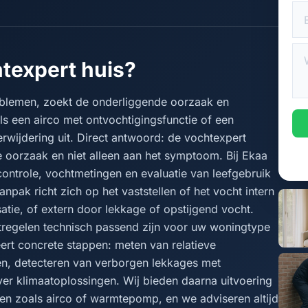
texpert huis?
oblemen, zoekt de onderliggende oorzaak en
ls een airco met ontvochtigingsfunctie of een
ijdering uit. Direct antwoord: de vochtexpert
 oorzaak en niet alleen aan het symptoom. Bij Ekaa
controle, vochtmetingen en evaluatie van leefgebruik
npak richt zich op het vaststellen of het vocht intern
atie, of extern door lekkage of opstijgend vocht.
atregelen technisch passend zijn voor uw woningtype
eert concrete stappen: meten van relatieve
en, detecteren van verborgen lekkages met
er klimaatoplossingen. Wij bieden daarna uitvoering
en zoals airco of warmtepomp, en we adviseren altijd