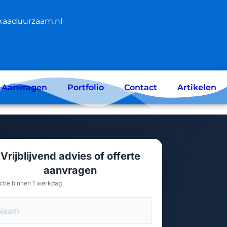
kaaduurzaam.nl
e Aanvragen
Portfolio
Contact
Artikelen
Vrijblijvend advies of offerte
aanvragen
ctie binnen 1 werkdag