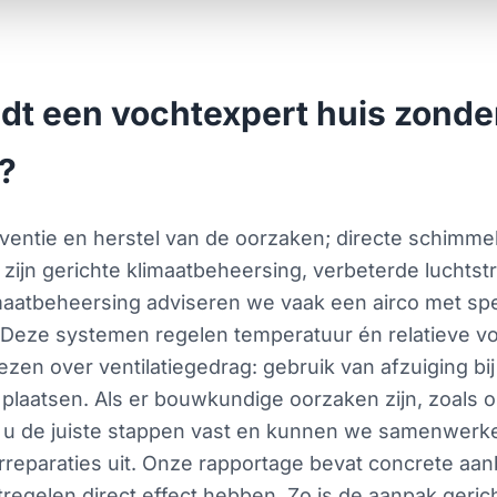
dt een vochtexpert huis zonde
?
ventie en herstel van de oorzaken; directe schimmelv
zijn gerichte klimaatbeheersing, verbeterde luchtstr
aatbeheersing adviseren we vaak een airco met spe
ze systemen regelen temperatuur én relatieve voc
en over ventilatiegedrag: gebruik van afzuiging b
e plaatsen. Als er bouwkundige oorzaken zijn, zoals
u de juiste stappen vast en kunnen we samenwerken
reparaties uit. Onze rapportage bevat concrete aanb
regelen direct effect hebben. Zo is de aanpak geri