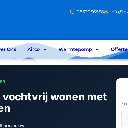
‪0853036558
info@e
er Ons
Airco
Warmtepomp
Offert
LER
 vochtvrij wonen met
Rea
en
8 provincies