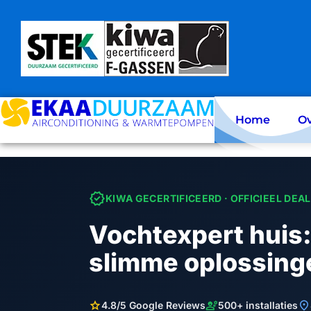
Skip
to
content
Home
Ov
verified
KIWA GECERTIFICEERD · OFFICIEEL DEA
Vochtexpert huis:
slimme oplossing
star
engineering
location_on
4.8/5 Google Reviews
500+ installaties