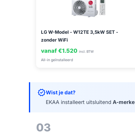
LG W-Model - W12TE 3,5kW SET -
zonder WiFi
vanaf €1.520
incl. BTW
All-in geïnstalleerd
verified
Wist je dat?
EKAA installeert uitsluitend
A-merke
03