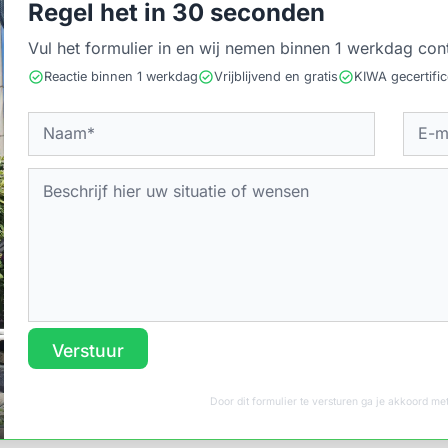
Regel het in 30 seconden
Vul het formulier in en wij nemen binnen 1 werkdag con
check_circle
check_circle
check_circle
Reactie binnen 1 werkdag
Vrijblijvend en gratis
KIWA gecertifi
Verstuur
Door dit formulier te versturen ga je akkoord m