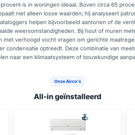
 procent is in woningen ideaal. Boven circa 65 pro
aalt niet alleen losse waarden; hij analyseert patr
ataloggers helpen bijvoorbeeld aantonen of de venti
 bepaalde weersomstandigheden. Bij hout of muren me
n met verhoogd vocht vragen om gerichte maatregele
r condensatie optreedt. Deze combinatie van meetm
rtalen naar een klimaatsysteem of bouwkundige aanp
Onze Airco's
All-in geïnstalleerd