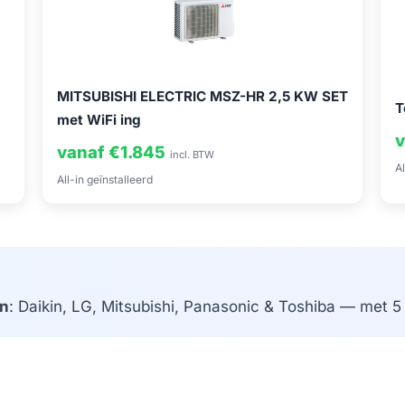
MITSUBISHI ELECTRIC MSZ-HR 2,5 KW SET
T
met WiFi ing
v
vanaf €1.845
incl. BTW
Al
All-in geïnstalleerd
n
: Daikin, LG, Mitsubishi, Panasonic & Toshiba — met 5 j