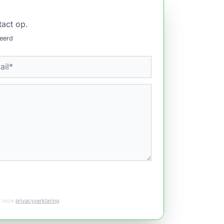
tact op.
ceerd
et onze
privacyverklaring
.