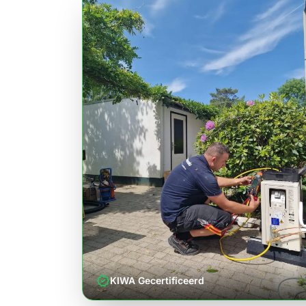
verified
KIWA Gecertificeerd