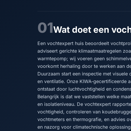
01
Wat doet een voch
Een vochtexpert huis beoordeelt vochtpr
adviseert gerichte klimaatmaatregelen zoa
warmtepomp; wij voeren geen schimmelverw
voorkomt herhaling door te werken aan de
Duurzaam start een inspectie met visuele 
en ventilatie. Onze KIWA-gecertificeerde aa
ontstaat door luchtvochtigheid en condens
Belangrijk is dat we vaststellen welke ma
en isolatieniveau. De vochtexpert rapport
vochtigheid, controleren van koudebrugg
vochtmeters en thermografie, en advies ov
en nazorg voor climatechnische oplossing