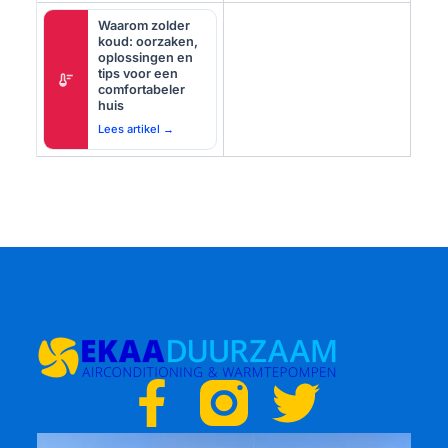
Waarom zolder
koud: oorzaken,
oplossingen en
tips voor een
thermostat
comfortabeler
huis
Lees artikel →
F
T