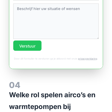
Verstuur
Door dit formulier te versturen ga je akkoord met onze
privacyverklaring
.
04
Welke rol spelen airco’s en
warmtepompen bij