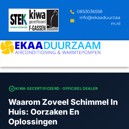
Skip
to
‪0853036558
content
info@ekaaduurzaa
m.nl
verified
KIWA GECERTIFICEERD · OFFICIEEL DEALER
Waarom Zoveel Schimmel In
Huis: Oorzaken En
Oplossingen