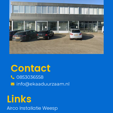
a
w
c
i
e
t
b
t
o
e
o
r
Contact
k
0853036558
-
info@ekaaduurzaam.nl
f
Links
Airco Installatie Weesp