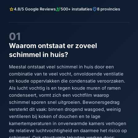
star
engineering
location_on
4.8/5 Google Reviews
500+ installaties
8 provincies
01
Waarom ontstaat er zoveel
schimmel in huis?
Meestal ontstaat veel schimmel in huis door een
combinatie van te veel vocht, onvoldoende ventilatie
en koude oppervlakken die condensatie veroorzaken.
Als lucht vochtig is en tegen koude muren of ramen
condenseert, vormt zich een vochtfilm waarop
schimmel sporen snel uitgroeien. Bewonersgedrag
versterkt dit vaak: binnen drogend wasgoed, weinig
ventileren bij koken of douchen en te lage
kamertemperaturen in onverwarmde kamers verhogen
de relatieve luchtvochtigheid en daarmee het risico op
schimmel. Ook structurele tekorten werken door: