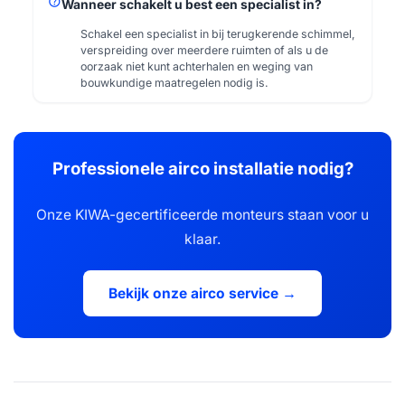
help
Wanneer schakelt u best een specialist in?
Schakel een specialist in bij terugkerende schimmel,
verspreiding over meerdere ruimten of als u de
oorzaak niet kunt achterhalen en weging van
bouwkundige maatregelen nodig is.
Professionele airco installatie nodig?
Onze KIWA-gecertificeerde monteurs staan voor u
klaar.
Bekijk onze airco service →