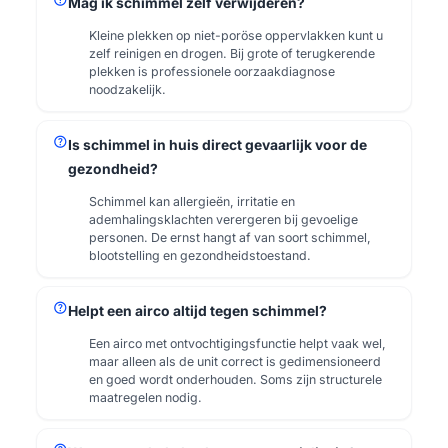
Mag ik schimmel zelf verwijderen?
Kleine plekken op niet-poröse oppervlakken kunt u
zelf reinigen en drogen. Bij grote of terugkerende
plekken is professionele oorzaakdiagnose
noodzakelijk.
help
Is schimmel in huis direct gevaarlijk voor de
gezondheid?
Schimmel kan allergieën, irritatie en
ademhalingsklachten verergeren bij gevoelige
personen. De ernst hangt af van soort schimmel,
blootstelling en gezondheidstoestand.
help
Helpt een airco altijd tegen schimmel?
Een airco met ontvochtigingsfunctie helpt vaak wel,
maar alleen als de unit correct is gedimensioneerd
en goed wordt onderhouden. Soms zijn structurele
maatregelen nodig.