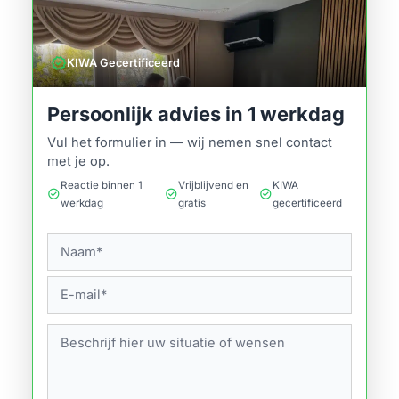
verified
KIWA Gecertificeerd
Persoonlijk advies in 1 werkdag
Vul het formulier in — wij nemen snel contact
met je op.
Reactie binnen 1
Vrijblijvend en
KIWA
check_circle
check_circle
check_circle
werkdag
gratis
gecertificeerd