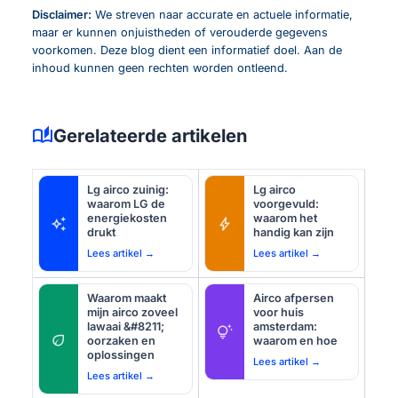
Disclaimer:
We streven naar accurate en actuele informatie,
maar er kunnen onjuistheden of verouderde gegevens
voorkomen. Deze blog dient een informatief doel. Aan de
inhoud kunnen geen rechten worden ontleend.
auto_stories
Gerelateerde artikelen
Lg airco zuinig:
Lg airco
waarom LG de
voorgevuld:
energiekosten
waarom het
auto_awesome
bolt
drukt
handig kan zijn
Lees artikel →
Lees artikel →
Waarom maakt
Airco afpersen
mijn airco zoveel
voor huis
lawaai &#8211;
amsterdam:
tips_and_updates
eco
oorzaken en
waarom en hoe
oplossingen
Lees artikel →
Lees artikel →