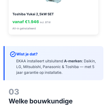
Toshiba Yukai 2,5kW SET
vanaf €1.946
incl. BTW
All-in geïnstalleerd
verified
Wist je dat?
EKAA installeert uitsluitend
A-merken
: Daikin,
LG, Mitsubishi, Panasonic & Toshiba — met 5
jaar garantie op installatie.
03
Welke bouwkundige