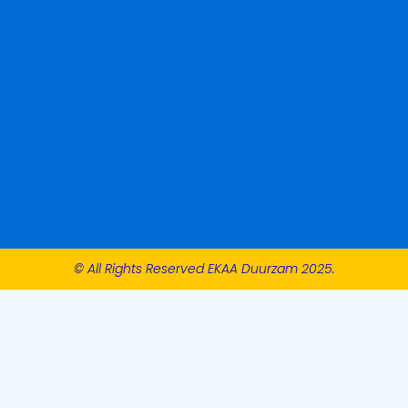
© All Rights Reserved EKAA Duurzam 2025.