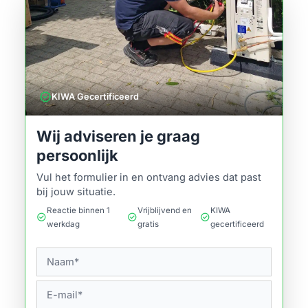
verified
KIWA Gecertificeerd
Wij adviseren je graag
persoonlijk
Vul het formulier in en ontvang advies dat past
bij jouw situatie.
Reactie binnen 1
Vrijblijvend en
KIWA
check_circle
check_circle
check_circle
werkdag
gratis
gecertificeerd