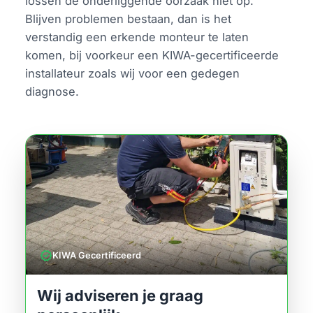
lossen de onderliggende oorzaak niet op.
Blijven problemen bestaan, dan is het
verstandig een erkende monteur te laten
komen, bij voorkeur een KIWA-gecertificeerde
installateur zoals wij voor een gedegen
diagnose.
verified
KIWA Gecertificeerd
Wij adviseren je graag