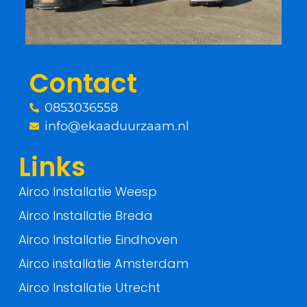
o
e
o
r
Contact
k
0853036558
-
info@ekaaduurzaam.nl
f
Links
Airco Installatie Weesp
Airco Installatie Breda
Airco Installatie Eindhoven
Airco installatie Amsterdam
Airco Installatie Utrecht