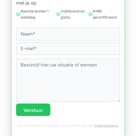
met je op.
Reactie binnen 1
Vrijblijvend en
KIWA
check_circle
check_circle
check_circle
werkdag
gratis
gecertificeerd
Verstuur
Door dit formulier te versturen ga je akkoord met onze
privacyverklaring
.