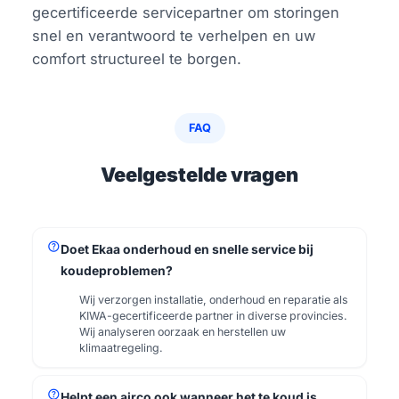
gecertificeerde servicepartner om storingen
snel en verantwoord te verhelpen en uw
comfort structureel te borgen.
FAQ
Veelgestelde vragen
help
Doet Ekaa onderhoud en snelle service bij
koudeproblemen?
Wij verzorgen installatie, onderhoud en reparatie als
KIWA-gecertificeerde partner in diverse provincies.
Wij analyseren oorzaak en herstellen uw
klimaatregeling.
help
Helpt een airco ook wanneer het te koud is