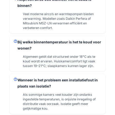
binnen?
Veel moderne airco’s en warmtepompen bieden
verwarming. Modellen zoals Daikin Perfera of
Mitsubishi MSZ-LN verwarmen efficiënt en
verbeteren comfort.
help
Bij welke binnentemperatuur is het te koud voor
wonen?
Algemeen geldt dat structureel onder 18°C als te
koud wordt ervaren. Huiskamercomfort ligt vaak
tussen 19–21°C; slaapkamers kunnen lager zijn.
help
Wanneer is het probleem een installatiefout in
plaats van isolatie?
Als sommige kamers veel kouder zijn ondanks
ingestelde temperaturen, is onjuiste inregeling of
distributie vaak oorzaak. Isolatie geeft meer
gelijkmatige kou.