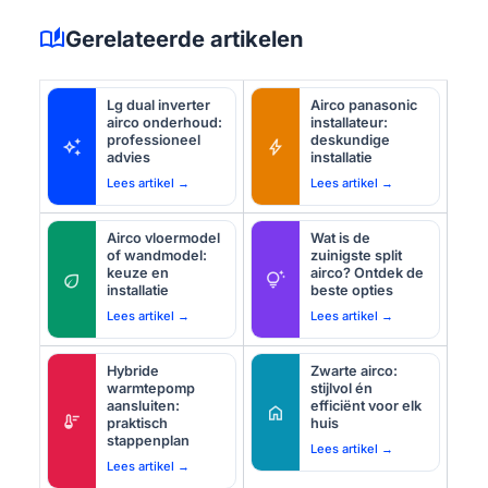
auto_stories
Gerelateerde artikelen
Lg dual inverter
Airco panasonic
airco onderhoud:
installateur:
professioneel
deskundige
auto_awesome
bolt
advies
installatie
Lees artikel →
Lees artikel →
Airco vloermodel
Wat is de
of wandmodel:
zuinigste split
keuze en
airco? Ontdek de
eco
tips_and_updates
installatie
beste opties
Lees artikel →
Lees artikel →
Hybride
Zwarte airco:
warmtepomp
stijlvol én
aansluiten:
efficiënt voor elk
home
thermostat
praktisch
huis
stappenplan
Lees artikel →
Lees artikel →