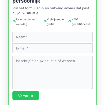
persoonlijk
Vul het formulier in en ontvang advies dat past
bij jouw situatie.
Reactie binnen 1
Vrijblijvend en
KIWA
check_circle
check_circle
check_circle
werkdag
gratis
gecertificeerd
Verstuur