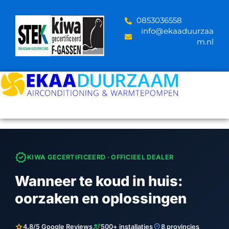
Skip
to
‪0853036558
content
info@ekaaduurzaa
m.nl
verified
KIWA GECERTIFICEERD · OFFICIEEL DEALER
Wanneer te koud in huis:
oorzaken en oplossingen
star
engineering
location_on
4.8/5 Google Reviews
500+ installaties
8 provincies