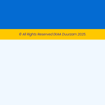
© All Rights Reserved EKAA Duurzam 2025.