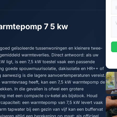
armtepomp 7 5 kw
goed geïsoleerde tussenwoningen en kleinere twee-
gemiddeld warmteverlies. Direct antwoord: als uw
W ligt, is een 7,5 kW toestel vaak een passende
ng goede spouwmuurisolatie, dakisolatie en HR++ of
ng aanwezig is die lagere aanvoertemperaturen vereist.
ge warmtevraag heeft, kan een 7,5 kW warmtepomp de
ekken. In die gevallen is ofwel een grotere
ng met een compacte cv-ketel als bijstook. Houd
capaciteit: een warmtepomp van 7,5 kW levert vaak
m tapwater bij een gezin van vijf kan een buffervat
viseren altijd een berekening op maat; als officieel