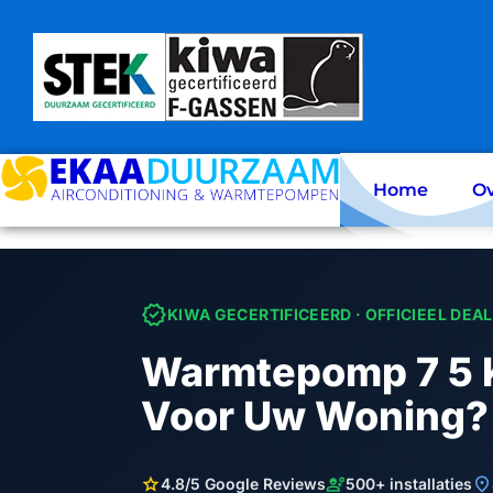
Skip
to
content
Home
Ov
verified
KIWA GECERTIFICEERD · OFFICIEEL DEA
Warmtepomp 7 5 K
Voor Uw Woning?
star
engineering
location_on
4.8/5 Google Reviews
500+ installaties