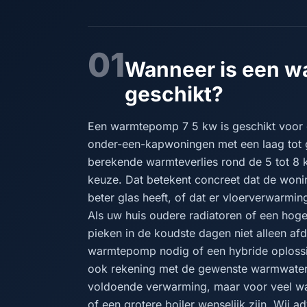
01
Wanneer is een w
geschikt?
Een warmtepomp 7 5 kw is geschikt voor 
onder-een-kapwoningen met een laag tot 
berekende warmteverlies rond de 5 tot 8 k
keuze. Dat betekent concreet dat de woni
beter glas heeft, of dat er vloerverwarmi
Als uw huis oudere radiatoren of een ho
pieken in de koudste dagen niet alleen afd
warmtepomp nodig of een hybride oplossi
ook rekening met de gewenste warmwater
voldoende verwarming, maar voor veel war
of een grotere boiler wenselijk zijn. Wij ad