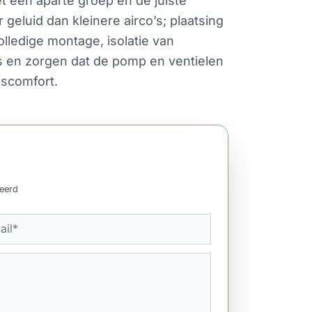
et een aparte groep en de juiste
geluid dan kleinere airco’s; plaatsing
lledige montage, isolatie van
us en zorgen dat de pomp en ventielen
fscomfort.
ceerd