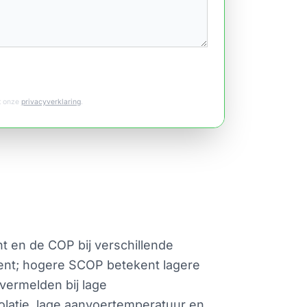
et onze
privacyverklaring
.
 en de COP bij verschillende
ent; hogere SCOP betekent lagere
vermelden bij lage
solatie, lage aanvoertemperatuur en