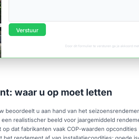
Verstuur
Door dit formulier te versturen ga je akkoord m
nt: waar u op moet letten
w beoordeelt u aan hand van het seizoensrendement
een realistischer beeld voor jaargemiddeld rendem
et op dat fabrikanten vaak COP-waarden opcondities 
t het rendement af van installatiecondities: goede i