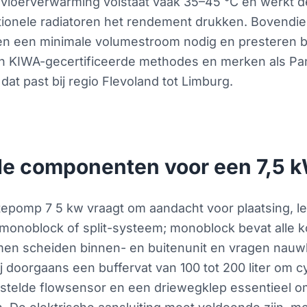
vloerverwarming volstaat vaak 35–45 °C en werkt de
tionele radiatoren het rendement drukken. Bovendie
 een minimale volumestroom nodig en presteren be
en KIWA-gecertificeerde methodes en merken als Pana
dat past bij regio Flevoland tot Limburg.
gde componenten voor een 7,5 k
mtepomp 7 5 kw vraagt om aandacht voor plaatsing, l
 monoblock of split-systeem; monoblock bevat alle k
en scheiden binnen- en buitenunit en vragen nauwk
oorgaans een buffervat van 100 tot 200 liter om cy
estelde flowsensor en een driewegklep essentieel 