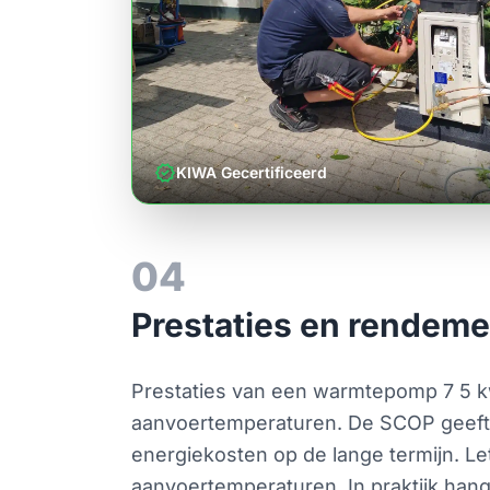
verified
KIWA Gecertificeerd
04
Prestaties en rendeme
Prestaties van een warmtepomp 7 5 k
aanvoertemperaturen. De SCOP geeft 
energiekosten op de lange termijn. L
aanvoertemperaturen. In praktijk hang