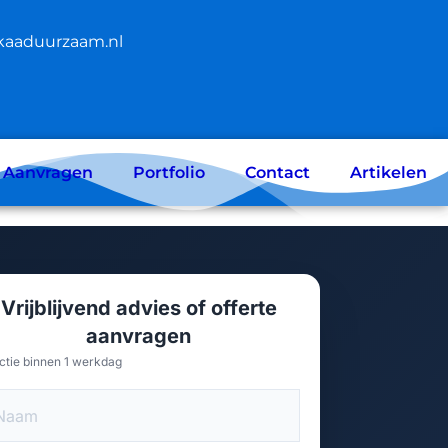
kaaduurzaam.nl
e Aanvragen
Portfolio
Contact
Artikelen
Vrijblijvend advies of offerte
aanvragen
ctie binnen 1 werkdag