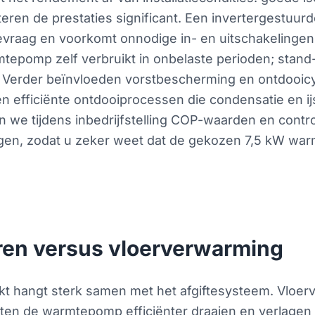
eren de prestaties significant. Een invertergestuu
vraag en voorkomt onnodige in- en uitschakelingen.
warmtepomp zelf verbruikt in onbelaste perioden; s
 Verder beïnvloeden vorstbescherming en ontdooicycl
en efficiënte ontdooiprocessen die condensatie en 
n we tijdens inbedrijfstelling COP-waarden en cont
gen, zodat u zeker weet dat de gekozen 7,5 kW war
oren versus vloerverwarming
hangt sterk samen met het afgiftesysteem. Vloerve
n de warmtepomp efficiënter draaien en verlagen du