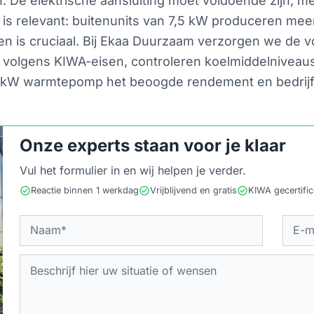
n. De elektrische aansluiting moet voldoende zijn, m
is relevant: buitenunits van 7,5 kW produceren meer 
en is cruciaal. Bij Ekaa Duurzaam verzorgen we de vo
en volgens KIWA-eisen, controleren koelmiddelnivea
7,5 kW warmtepomp het beoogde rendement en bedrij
Onze experts staan voor je klaar
Vul het formulier in en wij helpen je verder.
check_circle
check_circle
check_circle
Reactie binnen 1 werkdag
Vrijblijvend en gratis
KIWA gecertifi