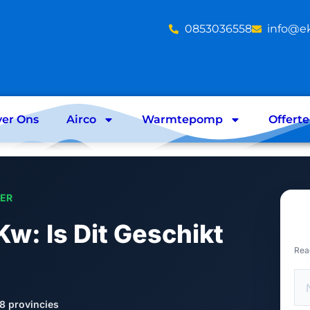
‪0853036558
info@e
er Ons
Airco
Warmtepomp
Offert
LER
w: Is Dit Geschikt
Rea
8 provincies