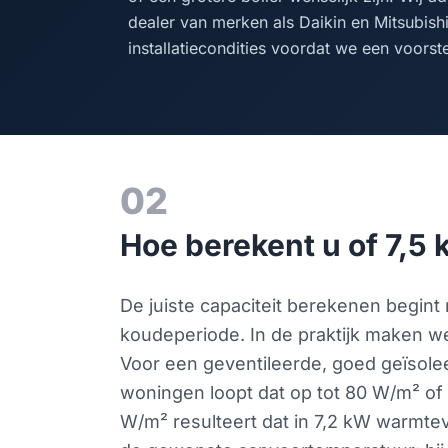
dealer van merken als Daikin en Mitsubis
installatiecondities voordat we een voorst
02
Hoe berekent u of 7,5
De juiste capaciteit berekenen begin
koudeperiode. In de praktijk maken w
Voor een geventileerde, goed geïsole
woningen loopt dat op tot 80 W/m² of 
W/m² resulteert dat in 7,2 kW warmtev