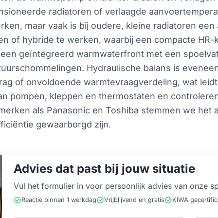
nsioneerde radiatoren of verlaagde aanvoertemperat
en, maar vaak is bij oudere, kleine radiatoren een 
en of hybride te werken, waarbij een compacte HR-k
een geïntegreerd warmwaterfront met een spoelvat
uurschommelingen. Hydraulische balans is eveneens
edrag of onvoldoende warmtevraagverdeling, wat leidt
g van pompen, kleppen en thermostaten en controlere
an merken als Panasonic en Toshiba stemmen we het 
ficiëntie gewaarborgd zijn.
Advies dat past bij jouw situatie
Vul het formulier in voor persoonlijk advies van onze sp
check_circle
check_circle
check_circle
Reactie binnen 1 werkdag
Vrijblijvend en gratis
KIWA gecertifi