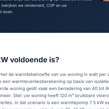
hi bekijken we rendement, COP en uw
el doen.
 kW voldoende is?
t met de warmtebehoefte van uw woning in watt per 
e een warmteverliesberekening op basis van isolatie
erde woning geldt vaak een benadering van 40 tot 6
meer. Stel: uw woning heeft 120 m² bruikbare vloerop
erlies. In dat scenario is een warmtepomp 7 5 kW ee