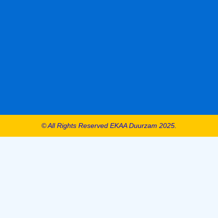
© All Rights Reserved EKAA Duurzam 2025.