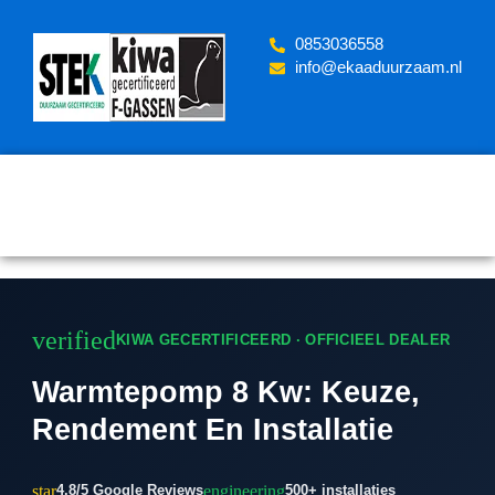
Skip
to
‪0853036558
content
info@ekaaduurzaam.nl
verified
KIWA GECERTIFICEERD · OFFICIEEL DEALER
Warmtepomp 8 Kw: Keuze,
Rendement En Installatie
star
engineering
4.8/5 Google Reviews
500+ installaties