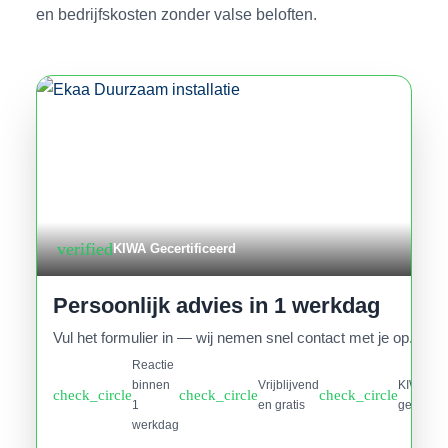
en bedrijfskosten zonder valse beloften.
verified
KIWA Gecertificeerd
Persoonlijk advies in 1 werkdag
Vul het formulier in — wij nemen snel contact met je op.
Reactie
binnen
Vrijblijvend
KIWA
check_circle
check_circle
check_circle
1
en gratis
gecertifi
werkdag