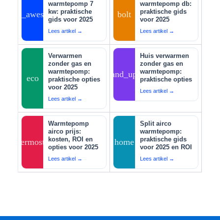
warmtepomp 7
warmtepomp db:
kw: praktische
praktische gids
auto_awesome
bolt
gids voor 2025
voor 2025
Lees artikel →
Lees artikel →
Verwarmen
Huis verwarmen
zonder gas en
zonder gas en
warmtepomp:
warmtepomp:
tips_and_updates
eco
praktische opties
praktische opties
voor 2025
Lees artikel →
Lees artikel →
Warmtepomp
Split airco
airco prijs:
warmtepomp:
kosten, ROI en
praktische gids
thermostat
home
opties voor 2025
voor 2025 en ROI
Lees artikel →
Lees artikel →