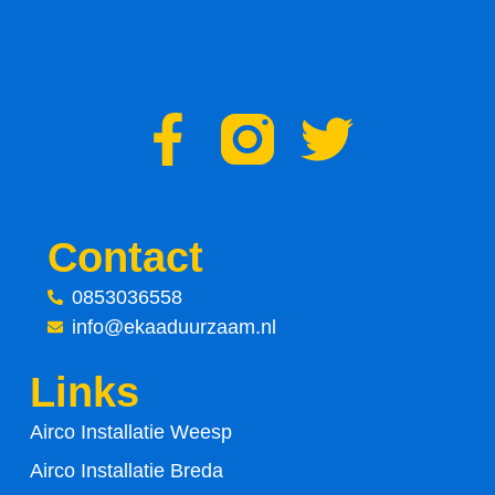
F
T
a
w
c
i
Contact
e
t
0853036558
info@ekaaduurzaam.nl
b
t
Links
o
e
Airco Installatie Weesp
o
r
Airco Installatie Breda