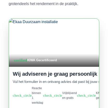
grotendeels het rendement in de praktijk.
verified
KIWA Gecertificeerd
Wij adviseren je graag persoonlijk
Vul het formulier in en ontvang advies dat past bij jouw situati
Reactie
binnen
Vrijblijvend
KIWA
check_circle
check_circle
check_circle
1
en gratis
gecertifi
werkdag