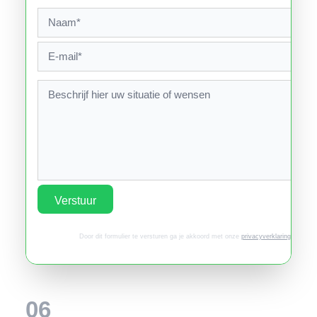
Verstuur
Door dit formulier te versturen ga je akkoord met onze
privacyverklaring
.
06