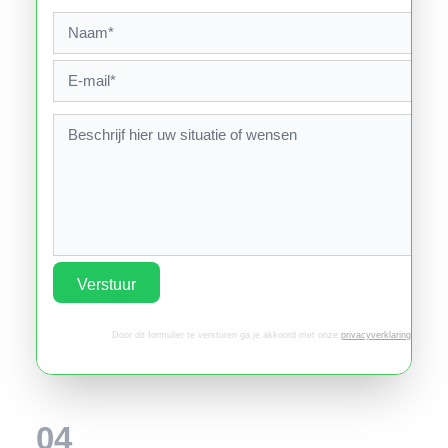
Verstuur
Door dit formulier te versturen ga je akkoord met onze
privacyverklaring
.
04