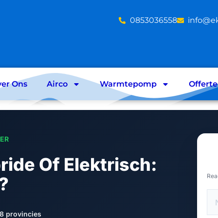
‪0853036558
info@e
er Ons
Airco
Warmtepomp
Offert
LER
de Of Elektrisch:
Rea
?
8 provincies