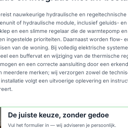
ereist nauwkeurige hydraulische en regeltechnische 
nunit of hydraulische module, inclusief geluids- en t
lep en een slimme regelaar die de warmtepomp en d
n ingestelde prioriteiten. Daarnaast worden flow- e
sen van de woning. Bij volledig elektrische systeme
l een buffervat en wijziging van de thermische regel
rmogen en een correcte aansluiting door een erkend 
 van meerdere merken; wij verzorgen zowel de techni
a installatie volgt een uitvoerige oplevering en instru
reert.
De juiste keuze, zonder gedoe
Vul het formulier in — wij adviseren je persoonlijk.