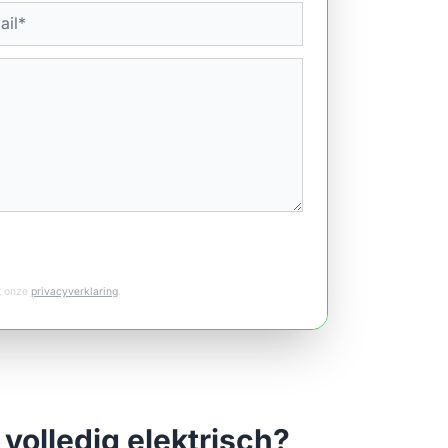
et onze
privacyverklaring
.
volledig elektrisch?