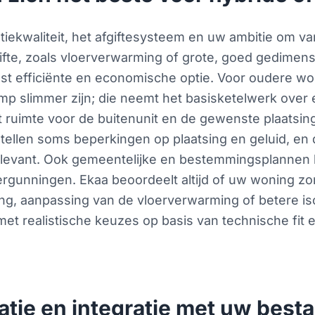
tiekwaliteit, het afgiftesysteem en uw ambitie om va
ifte, zoals vloerverwarming of grote, goed gedimensi
 efficiënte en economische optie. Voor oudere woni
p slimmer zijn; die neemt het basisketelwerk over e
t ruimte voor de buitenunit en de gewenste plaatsin
ellen soms beperkingen op plaatsing en geluid, en d
elevant. Ook gemeentelijke en bestemmingsplannen
vergunningen. Ekaa beoordeelt altijd of uw woning z
ing, aanpassing van de vloerverwarming of betere iso
met realistische keuzes op basis van technische fit
latie en integratie met uw best