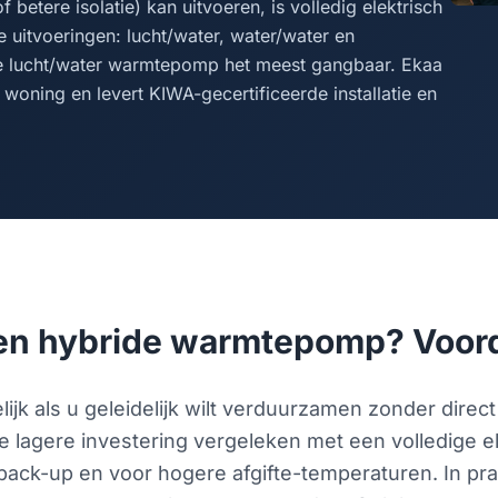
betere isolatie) kan uitvoeren, is volledig elektrisch
 uitvoeringen: lucht/water, water/water en
e lucht/water warmtepomp het meest gangbaar. Ekaa
woning en levert KIWA-gecertificeerde installatie en
en hybride warmtepomp? Voor
jk als u geleidelijk wilt verduurzamen zonder direct
e lagere investering vergeleken met een volledige e
 back-up en voor hogere afgifte-temperaturen. In prak