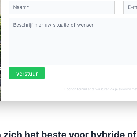
Verstuur
Door dit formulier te versturen ga je akkoord m
ich het beste voor hybride of 