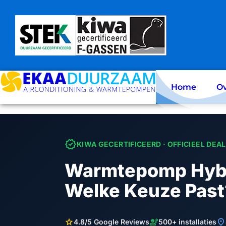
Skip
to
content
Home
Ov
verified
KIWA GECERTIFICEERD · OFFICIEEL DEA
Warmtepomp Hybri
Welke Keuze Past
star
engineering
location_on
4.8/5 Google Reviews
500+ installaties