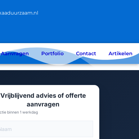
kaaduurzaam.nl
e Aanvragen
Portfolio
Contact
Artikelen
Vrijblijvend advies of offerte
aanvragen
ctie binnen 1 werkdag