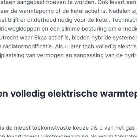
teen aangepast hoeven te worden. Ook levert een hy
r de warmtepomp of de ketel actief is. Nadelen zijn 
t blijft er onderhoud nodig voor de ketel. Technisc
, driewegkleppen en een slimme besturing om onnod
Utrecht waar Ekaa actief is, bieden hybride systeme
radiatormodificatie. Als u later toch volledig elektr
ijplaatsing van vermogen en aanpassing van de hydr
n volledig elektrische warmt
is de meest toekomstvaste keuze als u van het gas 
mp levert zowel ruimteverwarming als warm tapwater.