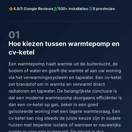
star
engineering
location_on
4.8/5 Google Reviews
500+ installaties
8 provincies
01
Hoe kiezen tussen warmtepomp en
cv-ketel
Een warmtepomp haalt warmte uit de buitenlucht, de
bodem of water en geeft die warmte af aan uw woning
via het verwarmingssysteem en tapwater. Een cv-ketel
zet brandstof om in warmte en verwarmt direct
radiatoren en tapwater. De belangrijkste conclusie is
dat een moderne warmtepomp doorgaans efficiënter is
dan een cv-ketel op gas, zeker in een goed
geïsoleerde woning met een lagere warmtevraag. Een
cv-ketel kan nog steeds de juiste keuze zijn in oudere
huizen met beperkte isolatie of wanneer er nauwelijks
ruimte is voor een buitenunit. De keuze is dus