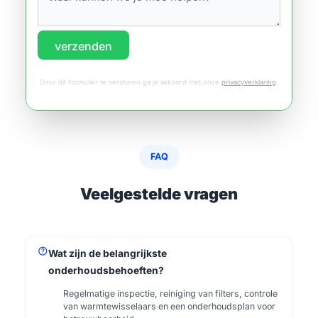
verzenden
Door dit formulier te versturen ga je akkoord met onze
privacyverklaring
.
FAQ
Veelgestelde vragen
help
Wat zijn de belangrijkste
onderhoudsbehoeften?
Regelmatige inspectie, reiniging van filters, controle
van warmtewisselaars en een onderhoudsplan voor