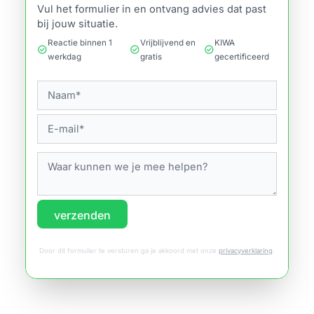
Vul het formulier in en ontvang advies dat past
bij jouw situatie.
Reactie binnen 1
Vrijblijvend en
KIWA
check_circle
check_circle
check_circle
werkdag
gratis
gecertificeerd
verzenden
Door dit formulier te versturen ga je akkoord met onze
privacyverklaring
.