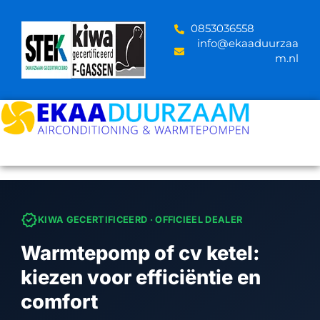
Skip
to
‪0853036558
content
info@ekaaduurzaa
m.nl
verified
KIWA GECERTIFICEERD · OFFICIEEL DEALER
Warmtepomp of cv ketel:
kiezen voor efficiëntie en
comfort