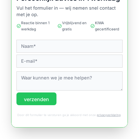
Vul het formulier in — wij nemen snel contact
met je op.
Reactie binnen 1
Vrijblijvend en
KIWA
check_circle
check_circle
check_circle
werkdag
gratis
gecertificeerd
verzenden
Door dit formulier te versturen ga je akkoord met onze
privacyverklaring
.