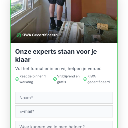
verified
KIWA Gecertificeerd
Onze experts staan voor je
klaar
Vul het formulier in en wij helpen je verder.
Reactie binnen 1
Vrijblijvend en
KIWA
check_circle
check_circle
check_circle
werkdag
gratis
gecertificeerd