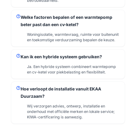
betrouwbaarheid.
help
Welke factoren bepalen of een warmtepomp
beter past dan een cv-ketel?
Woningisolatie, warmtevraag, ruimte voor buitenunit
en toekomstige verduurzaming bepalen de keuze.
help
Kan ik een hybride systeem gebruiken?
Ja. Een hybride systeem combineert warmtepomp
en cv-ketel voor piekbelasting en flexibiliteit.
help
Hoe verloopt de installatie vanuit EKAA
Duurzaam?
Wij verzorgen advies, ontwerp, installatie en
onderhoud met officiële merken en lokale service;
KIWA-certificering is aanwezig.