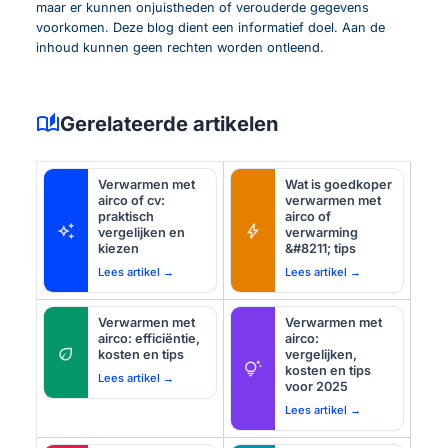
maar er kunnen onjuistheden of verouderde gegevens
voorkomen. Deze blog dient een informatief doel. Aan de
inhoud kunnen geen rechten worden ontleend.
auto_stories
Gerelateerde artikelen
Verwarmen met
Wat is goedkoper
airco of cv:
verwarmen met
praktisch
airco of
auto_awesome
bolt
vergelijken en
verwarming
kiezen
&#8211; tips
Lees artikel →
Lees artikel →
Verwarmen met
Verwarmen met
airco: efficiëntie,
airco:
eco
kosten en tips
vergelijken,
tips_and_updates
kosten en tips
Lees artikel →
voor 2025
Lees artikel →