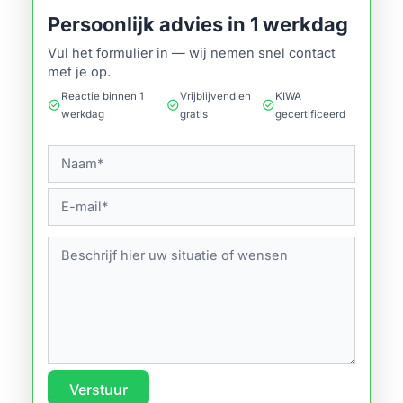
Persoonlijk advies in 1 werkdag
Vul het formulier in — wij nemen snel contact
met je op.
Reactie binnen 1
Vrijblijvend en
KIWA
check_circle
check_circle
check_circle
werkdag
gratis
gecertificeerd
Verstuur