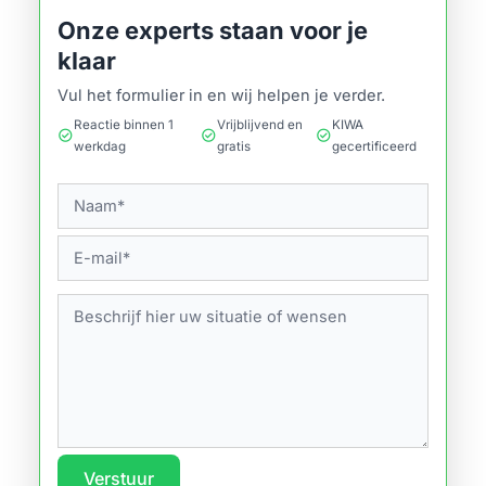
Onze experts staan voor je
klaar
Vul het formulier in en wij helpen je verder.
Reactie binnen 1
Vrijblijvend en
KIWA
check_circle
check_circle
check_circle
werkdag
gratis
gecertificeerd
Verstuur