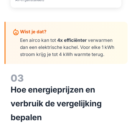
All-in geïnstalleerd
mode_heat
Wist je dat?
Een airco kan tot
4x efficiënter
verwarmen
dan een elektrische kachel. Voor elke 1 kWh
stroom krijg je tot 4 kWh warmte terug.
03
Hoe energieprijzen en
verbruik de vergelijking
bepalen