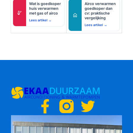
Wat is goedkoper
Airco verwarmen
huis verwarmen
goedkoper dan
thermostat
met gas of airco
cv: praktische
home
vergelijking
Lees artikel →
Lees artikel →
F
T
a
w