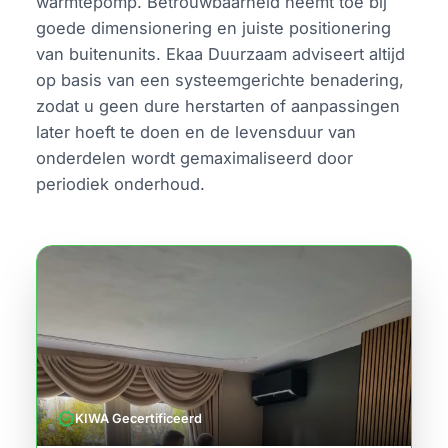
warmtepomp. Betrouwbaarheid neemt toe bij
goede dimensionering en juiste positionering
van buitenunits. Ekaa Duurzaam adviseert altijd
op basis van een systeemgerichte benadering,
zodat u geen dure herstarten of aanpassingen
later hoeft te doen en de levensduur van
onderdelen wordt gemaximaliseerd door
periodiek onderhoud.
verified
KIWA Gecertificeerd