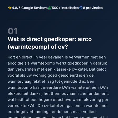
star
engineering
location_on
4.8/5 Google Reviews
500+ installaties
8 provincies
01
Wat is direct goedkoper: airco
(warmtepomp) of cv?
Kort en direct: in veel gevallen is verwarmen met een
airco die als warmtepomp werkt goedkoper in gebruik
dan verwarmen met een klassieke cv-ketel. Dat geldt
vooral als uw woning goed geïsoleerd is en de
warmtevraag relatief laag tot gemiddeld is. Een
warmtepomp haalt meerdere kWh warmte uit één kWh
elektriciteit dankzij het thermodynamische rendement,
wat leidt tot een hogere effectieve warmtelevering per
verbruikte kWh. De cv-ketel zet gas om in warmte met
een hoge verbrandingsrendement, maar verliest
energie door condensatie en het lagere rendement bij