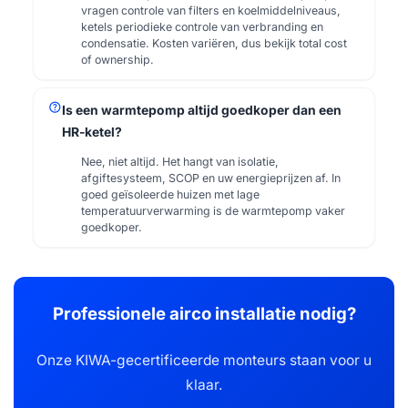
vragen controle van filters en koelmiddelniveaus,
ketels periodieke controle van verbranding en
condensatie. Kosten variëren, dus bekijk total cost
of ownership.
help
Is een warmtepomp altijd goedkoper dan een
HR-ketel?
Nee, niet altijd. Het hangt van isolatie,
afgiftesysteem, SCOP en uw energieprijzen af. In
goed geïsoleerde huizen met lage
temperatuurverwarming is de warmtepomp vaker
goedkoper.
Professionele airco installatie nodig?
Onze KIWA-gecertificeerde monteurs staan voor u
klaar.