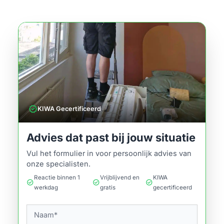
verified
KIWA Gecertificeerd
Advies dat past bij jouw situatie
Vul het formulier in voor persoonlijk advies van
onze specialisten.
Reactie binnen 1
Vrijblijvend en
KIWA
check_circle
check_circle
check_circle
werkdag
gratis
gecertificeerd