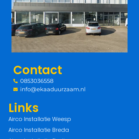
c
i
e
t
b
t
o
e
o
r
Contact
k
0853036558
-
info@ekaaduurzaam.nl
f
Links
Airco Installatie Weesp
Airco Installatie Breda