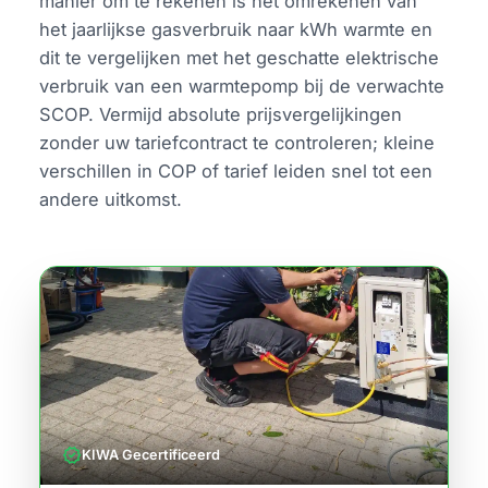
manier om te rekenen is het omrekenen van
het jaarlijkse gasverbruik naar kWh warmte en
dit te vergelijken met het geschatte elektrische
verbruik van een warmtepomp bij de verwachte
SCOP. Vermijd absolute prijsvergelijkingen
zonder uw tariefcontract te controleren; kleine
verschillen in COP of tarief leiden snel tot een
andere uitkomst.
verified
KIWA Gecertificeerd