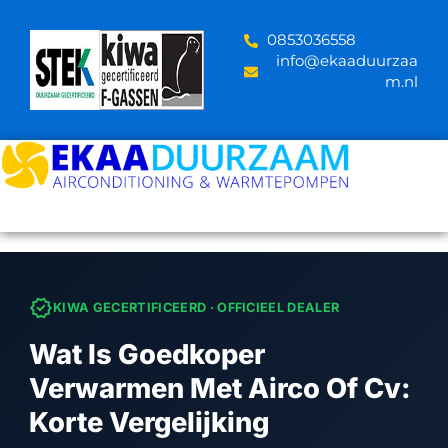
Skip
to
‪0853036558
content
info@ekaaduurzaa
m.nl
verified
KIWA GECERTIFICEERD · OFFICIEEL DEALER
Wat Is Goedkoper
Verwarmen Met Airco Of Cv:
Korte Vergelijking