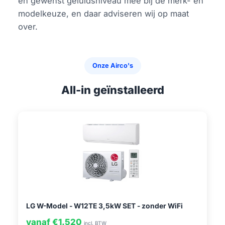
en gewenst geluidsniveau mee bij de merk- en
modelkeuze, en daar adviseren wij op maat
over.
Onze Airco's
All-in geïnstalleerd
LG W-Model - W12TE 3,5kW SET - zonder WiFi
vanaf €1.520
incl. BTW