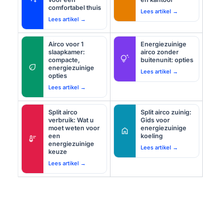
comfortabel thuis
Lees artikel →
Lees artikel →
Airco voor 1
Energiezuinige
slaapkamer:
airco zonder
tips_and_updates
compacte,
buitenunit: opties
eco
energiezuinige
Lees artikel →
opties
Lees artikel →
Split airco
Split airco zuinig:
verbruik: Wat u
Gids voor
moet weten voor
energiezuinige
home
een
koeling
thermostat
energiezuinige
Lees artikel →
keuze
Lees artikel →