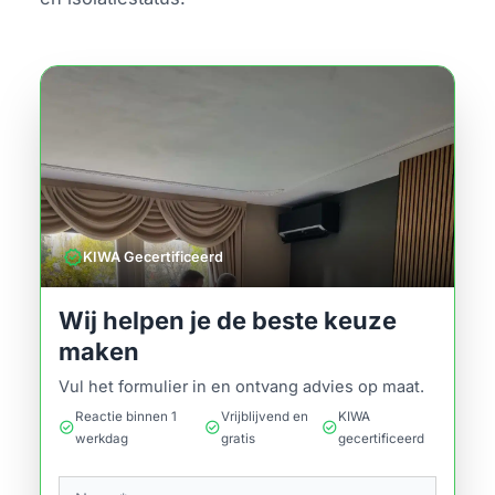
verified
KIWA Gecertificeerd
Wij helpen je de beste keuze
maken
Vul het formulier in en ontvang advies op maat.
Reactie binnen 1
Vrijblijvend en
KIWA
check_circle
check_circle
check_circle
werkdag
gratis
gecertificeerd