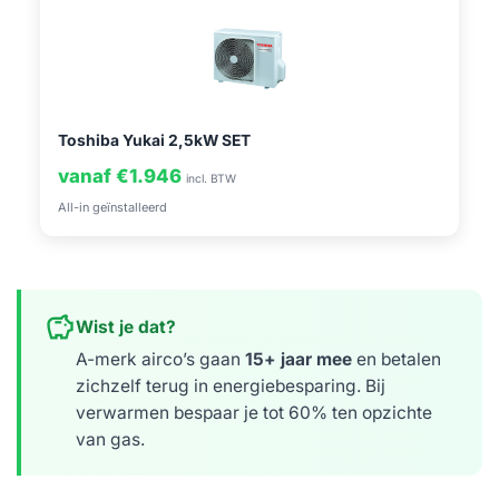
Toshiba Yukai 2,5kW SET
vanaf €1.946
incl. BTW
All-in geïnstalleerd
savings
Wist je dat?
A-merk airco’s gaan
15+ jaar mee
en betalen
zichzelf terug in energiebesparing. Bij
verwarmen bespaar je tot 60% ten opzichte
van gas.