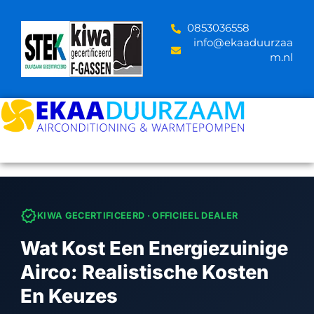
Skip
to
‪0853036558
content
info@ekaaduurzaa
m.nl
verified
KIWA GECERTIFICEERD · OFFICIEEL DEALER
Wat Kost Een Energiezuinige
Airco: Realistische Kosten
En Keuzes