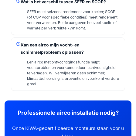
help
Wat is het verschil tussen SEER en SCOP?
SEER meet seizoensrendement voor koelen; SCOP
(of COP voor specifieke condities) meet rendement
voor verwarmen. Beide aangeven hoeveel koelte of
warmte per verbruikte kWh komt.
help
Kan een airco mijn vocht- en
schimmelprobleem oplossen?
Een airco met ontvochtigingsfunctie helpt
vochtproblemen voorkomen door luchtvochtigheid
te verlagen. Wij verwijderen geen schimmel;
klimaatbeheersing is preventie en voorkomt verdere
groei.
Professionele airco installatie nodig?
Onze KIWA-gecertificeerde monteurs staan voor u