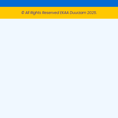
© All Rights Reserved EKAA Duurzam 2025.