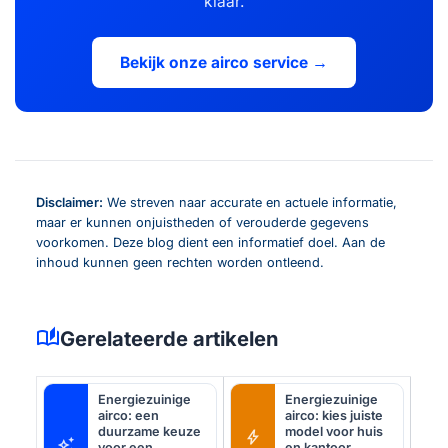
klaar.
Bekijk onze airco service →
Disclaimer:
We streven naar accurate en actuele informatie,
maar er kunnen onjuistheden of verouderde gegevens
voorkomen. Deze blog dient een informatief doel. Aan de
inhoud kunnen geen rechten worden ontleend.
auto_stories
Gerelateerde artikelen
Energiezuinige
Energiezuinige
airco: een
airco: kies juiste
duurzame keuze
model voor huis
bolt
auto_awesome
voor een
en kantoor