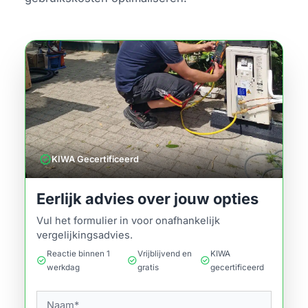
verified
KIWA Gecertificeerd
Eerlijk advies over jouw opties
Vul het formulier in voor onafhankelijk
vergelijkingsadvies.
Reactie binnen 1
Vrijblijvend en
KIWA
check_circle
check_circle
check_circle
werkdag
gratis
gecertificeerd