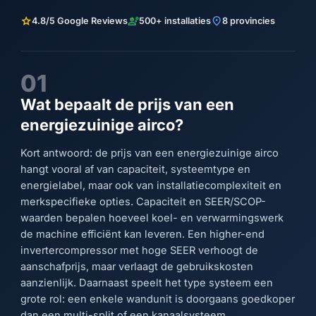
star
engineering
location_on
4.8/5 Google Reviews
500+ installaties
8 provincies
01
Wat bepaalt de prijs van een
energiezuinige airco?
Kort antwoord: de prijs van een energiezuinige airco
hangt vooral af van capaciteit, systeemtype en
energielabel, maar ook van installatiecomplexiteit en
merkspecifieke opties. Capaciteit en SEER/SCOP-
waarden bepalen hoeveel koel- en verwarmingswerk
de machine efficiënt kan leveren. Een higher-end
invertercompressor met hoge SEER verhoogt de
aanschafprijs, maar verlaagt de gebruikskosten
aanzienlijk. Daarnaast speelt het type systeem een
grote rol: een enkele wandunit is doorgaans goedkoper
dan een multi-split of een kanaalsysteem.