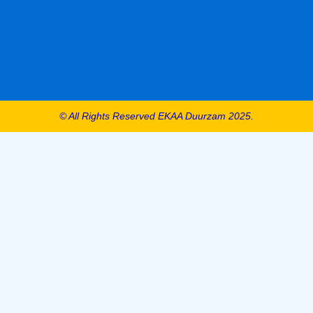
© All Rights Reserved EKAA Duurzam 2025.