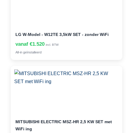
LG W-Model - W12TE 3,5kW SET - zonder WiFi
vanaf €1.520
incl. BTW
All-in geïnstalleerd
MITSUBISHI ELECTRIC MSZ-HR 2,5 KW SET met
WiFi ing