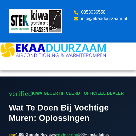
Skip
to
‪0853036558
content
info@ekaaduurzaam.nl
verified
KIWA GECERTIFICEERD · OFFICIEEL DEALER
Wat Te Doen Bij Vochtige
Muren: Oplossingen
star
engineering
4.8/5 Google Reviews
500+ installaties