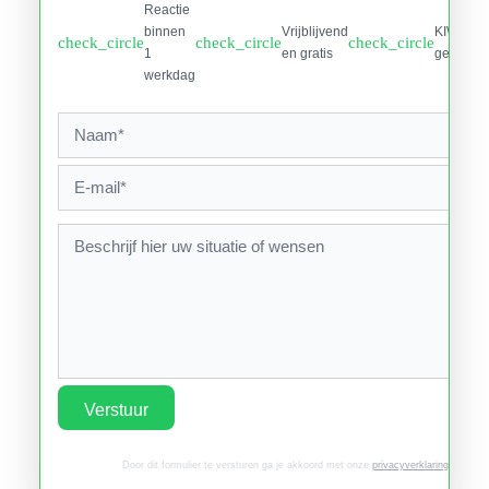
Reactie
binnen
Vrijblijvend
KIWA
check_circle
check_circle
check_circle
1
en gratis
gecertifi
werkdag
Verstuur
Door dit formulier te versturen ga je akkoord met onze
privacyverklaring
.