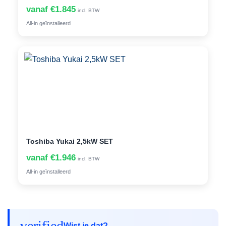
vanaf €1.845
incl. BTW
All-in geïnstalleerd
Toshiba Yukai 2,5kW SET
vanaf €1.946
incl. BTW
All-in geïnstalleerd
verified
Wist je dat?