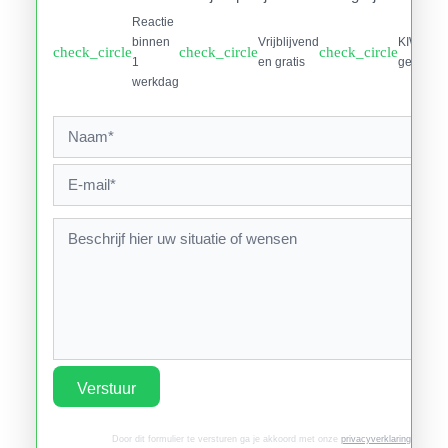
Reactie
binnen
Vrijblijvend
KIWA
check_circle
check_circle
check_circle
1
en gratis
gecertifi
werkdag
Verstuur
Door dit formulier te versturen ga je akkoord met onze
privacyverklaring
.