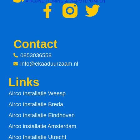
F
T
a
w
c
i
Contact
e
t
0853036558
info@ekaaduurzaam.nl
b
t
Links
o
e
Airco Installatie Weesp
o
r
Airco Installatie Breda
k
Airco Installatie Eindhoven
-
Airco installatie Amsterdam
Airco Installatie Utrecht