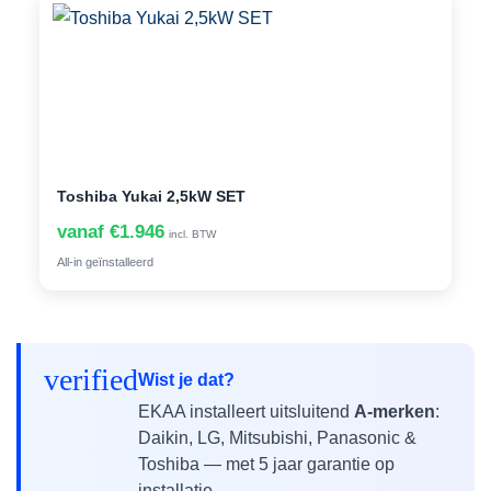
Toshiba Yukai 2,5kW SET
vanaf €1.946
incl. BTW
All-in geïnstalleerd
verified
Wist je dat?
EKAA installeert uitsluitend
A-merken
:
Daikin, LG, Mitsubishi, Panasonic &
Toshiba — met 5 jaar garantie op
installatie.