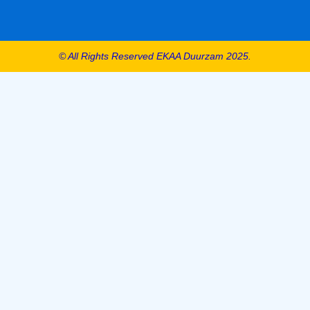
© All Rights Reserved EKAA Duurzam 2025.