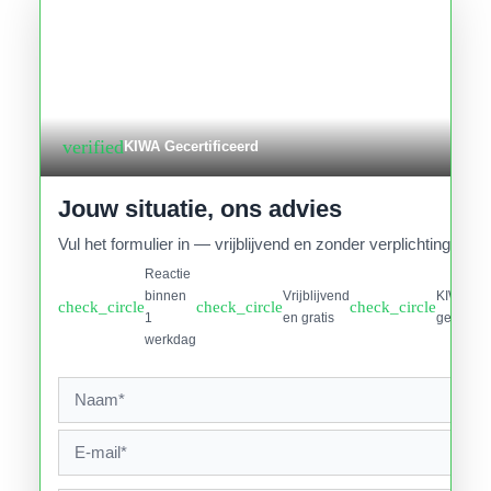
verified
KIWA Gecertificeerd
Jouw situatie, ons advies
Vul het formulier in — vrijblijvend en zonder verplichtingen.
Reactie
binnen
Vrijblijvend
KIWA
check_circle
check_circle
check_circle
1
en gratis
gecertifi
werkdag