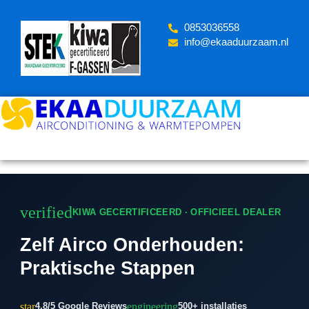
Skip
to
‪0853036558
content
info@ekaaduurzaam.nl
verified
KIWA GECERTIFICEERD · OFFICIEEL DEALER
Zelf Airco Onderhouden:
Praktische Stappen
star
engineering
4.8/5 Google Reviews
500+ installaties