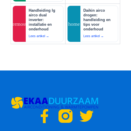
Handleiding lg
Daikin airco
airco dual
drogen:
inverter:
handleiding en
thermostat
home
installatie en
tips voor
onderhoud
onderhoud
Lees artikel →
Lees artikel →
F
T
a
w