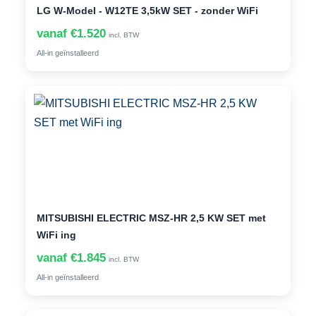
LG W-Model - W12TE 3,5kW SET - zonder WiFi
vanaf €1.520
incl. BTW
All-in geïnstalleerd
MITSUBISHI ELECTRIC MSZ-HR 2,5 KW SET met
WiFi ing
vanaf €1.845
incl. BTW
All-in geïnstalleerd