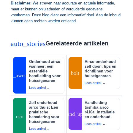
Disclaimer:
We streven naar accurate en actuele informatie,
maar er kunnen onjuistheden of verouderde gegevens
voorkomen. Deze blog dient een informatief doel. Aan de inhoud
kunnen geen rechten worden ontleend.
auto_stories
Gerelateerde artikelen
Onderhoud airco
Airco onderhoud
wanneer: een
zelf doen: tips en
essentiële
richtlijnen voor
bolt
auto_awesome
handleiding voor
huiseigenaren
huiseigenaren
Lees artikel →
Lees artikel →
Zelf onderhoud
Handleiding
airco thuis: Een
toshiba airco
praktische
r410a: installatie
tips_and_updates
eco
benadering voor
en onderhoud
huiseigenaren
Lees artikel →
Lees artikel →