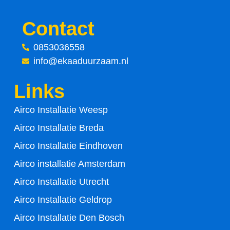
c
i
Contact
e
t
0853036558
info@ekaaduurzaam.nl
b
t
Links
o
e
Airco Installatie Weesp
o
r
Airco Installatie Breda
k
Airco Installatie Eindhoven
-
Airco installatie Amsterdam
Airco Installatie Utrecht
f
Airco Installatie Geldrop
Airco Installatie Den Bosch