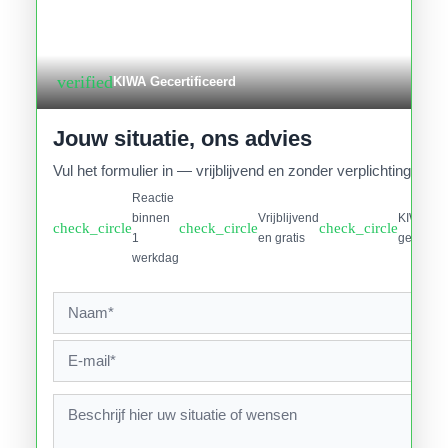
verified
KIWA Gecertificeerd
Jouw situatie, ons advies
Vul het formulier in — vrijblijvend en zonder verplichtingen.
Reactie
binnen
Vrijblijvend
KIWA
check_circle
check_circle
check_circle
1
en gratis
gecertifi
werkdag