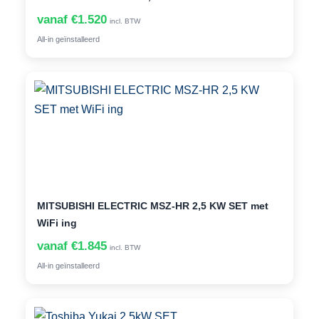
vanaf €1.520
incl. BTW
All-in geïnstalleerd
MITSUBISHI ELECTRIC MSZ-HR 2,5 KW SET met
WiFi ing
vanaf €1.845
incl. BTW
All-in geïnstalleerd