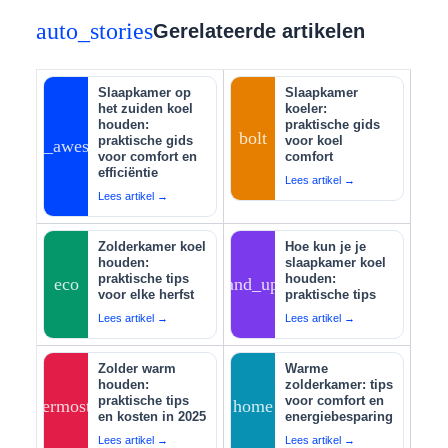
auto_stories
Gerelateerde artikelen
Slaapkamer op
Slaapkamer
het zuiden koel
koeler:
houden:
praktische gids
bolt
praktische gids
voor koel
auto_awesome
voor comfort en
comfort
efficiëntie
Lees artikel →
Lees artikel →
Zolderkamer koel
Hoe kun je je
houden:
slaapkamer koel
praktische tips
houden:
eco
tips_and_updates
voor elke herfst
praktische tips
Lees artikel →
Lees artikel →
Zolder warm
Warme
houden:
zolderkamer: tips
praktische tips
voor comfort en
thermostat
home
en kosten in 2025
energiebesparing
Lees artikel →
Lees artikel →