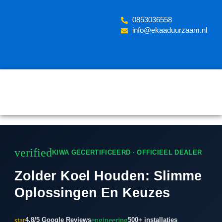
Skip
to
‪0853036558
content
info@ekaaduurzaam.nl
verified
KIWA GECERTIFICEERD · OFFICIEEL DEALER
Zolder Koel Houden: Slimme
Oplossingen En Keuzes
star
engineering
4.8/5 Google Reviews
500+ installaties