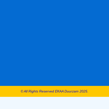
© All Rights Reserved EKAA Duurzam 2025.