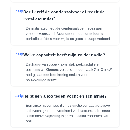
help
Doe ik zelf de condensafvoer of regelt de
installateur dat?
De installateur legt de condensafvoer netjes aan
volgens voorschrift. Voor onderhoud controleert u
periodiek of de afvoer vrij is en geen lekkage vertoont.
help
Welke capaciteit heeft mijn zolder nodig?
Dat hangt van oppervlakte, dakhoek, isolatie en
bezetting af. Kleinere zolders hebben vaak 2,5–3,5 kW
nodig; laat een berekening maken voor een
nauwkeurige keuze.
help
Helpt een airco tegen vocht en schimmel?
Een airco met ontvochtigingsfunctie verlaagt relatieve
luchtvochtigheid en voorkomt vochtaccumulatie, maar
schimmelverwijdering is geen installatieopdracht van
ons.