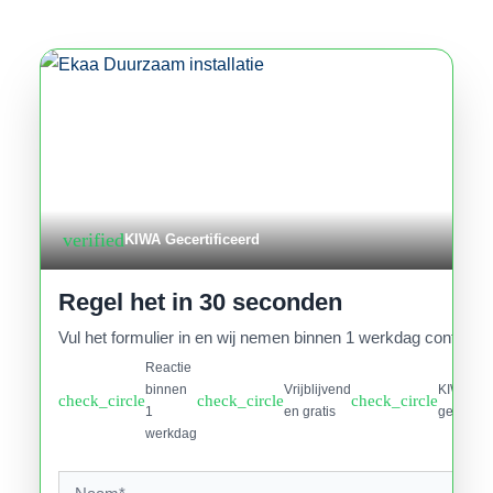
verified
KIWA Gecertificeerd
Regel het in 30 seconden
Vul het formulier in en wij nemen binnen 1 werkdag contact o
Reactie
binnen
Vrijblijvend
KIWA
check_circle
check_circle
check_circle
1
en gratis
gecertifi
werkdag