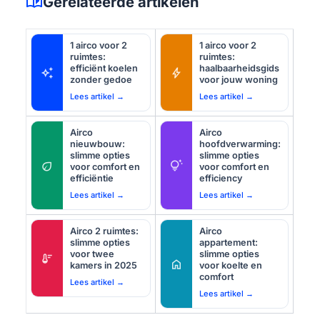
auto_stories
Gerelateerde artikelen
1 airco voor 2
1 airco voor 2
ruimtes:
ruimtes:
efficiënt koelen
haalbaarheidsgids
auto_awesome
bolt
zonder gedoe
voor jouw woning
Lees artikel →
Lees artikel →
Airco
Airco
nieuwbouw:
hoofdverwarming:
slimme opties
slimme opties
eco
tips_and_updates
voor comfort en
voor comfort en
efficiëntie
efficiency
Lees artikel →
Lees artikel →
Airco 2 ruimtes:
Airco
slimme opties
appartement:
voor twee
slimme opties
thermostat
home
kamers in 2025
voor koelte en
comfort
Lees artikel →
Lees artikel →