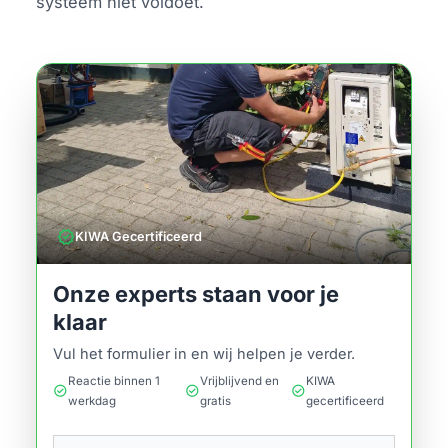
systeem niet voldoet.
verified
KIWA Gecertificeerd
Onze experts staan voor je
klaar
Vul het formulier in en wij helpen je verder.
Reactie binnen 1
Vrijblijvend en
KIWA
check_circle
check_circle
check_circle
werkdag
gratis
gecertificeerd