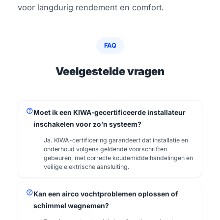
voor langdurig rendement en comfort.
FAQ
Veelgestelde vragen
help
Moet ik een KIWA-gecertificeerde installateur
inschakelen voor zo’n systeem?
Ja. KIWA-certificering garandeert dat installatie en
onderhoud volgens geldende voorschriften
gebeuren, met correcte koudemiddelhandelingen en
veilige elektrische aansluiting.
help
Kan een airco vochtproblemen oplossen of
schimmel wegnemen?