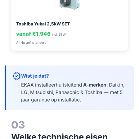
Toshiba Yukai 2,5kW SET
vanaf €1.946
incl. BTW
All-in geïnstalleerd
verified
Wist je dat?
EKAA installeert uitsluitend
A-merken
: Daikin,
LG, Mitsubishi, Panasonic & Toshiba — met 5
jaar garantie op installatie.
03
Welke technische eisen