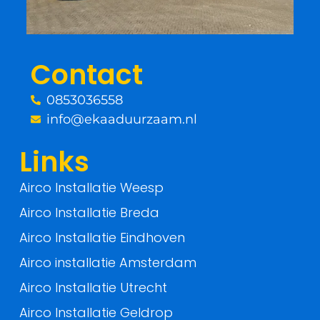
o
e
o
r
Contact
k
0853036558
-
info@ekaaduurzaam.nl
f
Links
Airco Installatie Weesp
Airco Installatie Breda
Airco Installatie Eindhoven
Airco installatie Amsterdam
Airco Installatie Utrecht
Airco Installatie Geldrop