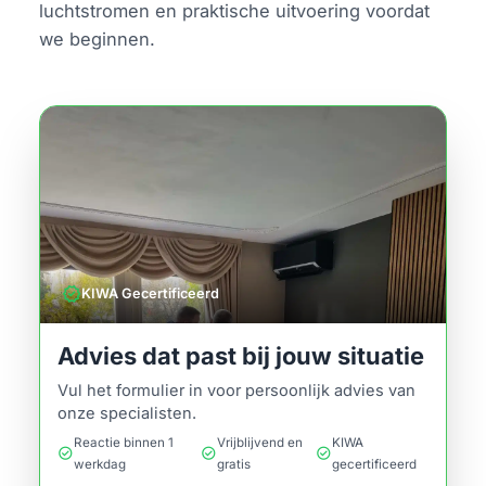
luchtstromen en praktische uitvoering voordat
we beginnen.
verified
KIWA Gecertificeerd
Advies dat past bij jouw situatie
Vul het formulier in voor persoonlijk advies van
onze specialisten.
Reactie binnen 1
Vrijblijvend en
KIWA
check_circle
check_circle
check_circle
werkdag
gratis
gecertificeerd