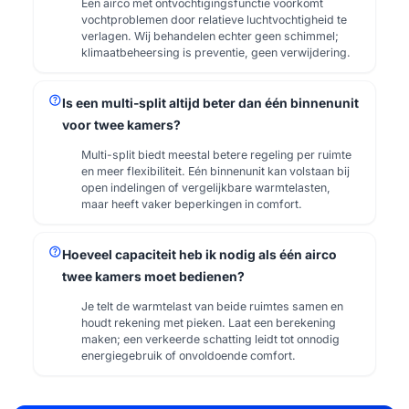
Een airco met ontvochtigingsfunctie voorkomt
vochtproblemen door relatieve luchtvochtigheid te
verlagen. Wij behandelen echter geen schimmel;
klimaatbeheersing is preventie, geen verwijdering.
help
Is een multi-split altijd beter dan één binnenunit
voor twee kamers?
Multi-split biedt meestal betere regeling per ruimte
en meer flexibiliteit. Eén binnenunit kan volstaan bij
open indelingen of vergelijkbare warmtelasten,
maar heeft vaker beperkingen in comfort.
help
Hoeveel capaciteit heb ik nodig als één airco
twee kamers moet bedienen?
Je telt de warmtelast van beide ruimtes samen en
houdt rekening met pieken. Laat een berekening
maken; een verkeerde schatting leidt tot onnodig
energiegebruik of onvoldoende comfort.