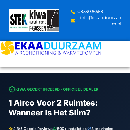
Skip
to
‪0853036558
content
info@ekaaduurzaa
m.nl
verified
KIWA GECERTIFICEERD · OFFICIEEL DEALER
1 Airco Voor 2 Ruimtes:
Wanneer Is Het Slim?
star
engineering
location_on
4.8/5 Google Reviews
500+ installaties
8 provincies