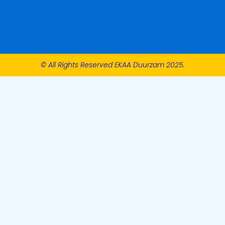
© All Rights Reserved EKAA Duurzam 2025.