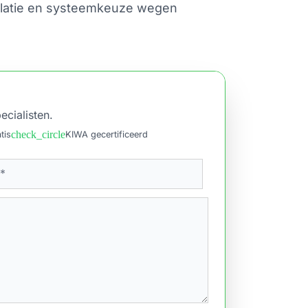
ntilatie en systeemkeuze wegen
ecialisten.
check_circle
tis
KIWA gecertificeerd