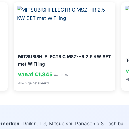
MITSUBISHI ELECTRIC MSZ-HR 2,5 KW SET
T
met WiFi ing
v
vanaf €1.845
incl. BTW
Al
All-in geïnstalleerd
-merken
: Daikin, LG, Mitsubishi, Panasonic & Toshiba — 