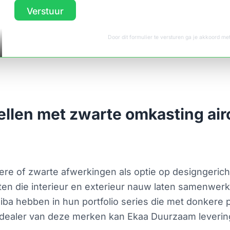
Verstuur
Door dit formulier te versturen ga je akkoord m
len met zwarte omkasting airc
re of zwarte afwerkingen als optie op designgerich
nten die interieur en exterieur nauw laten samenwerk
hiba hebben in hun portfolio series die met donkere
eel dealer van deze merken kan Ekaa Duurzaam leverin