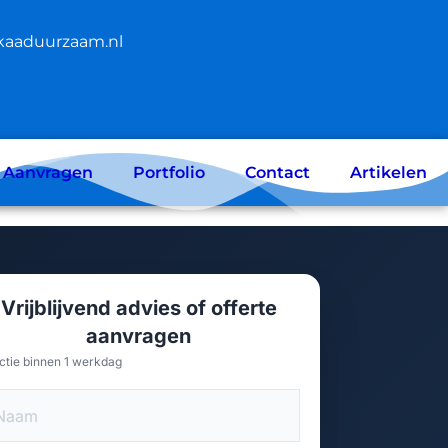
kaaduurzaam.nl
e Aanvragen
Portfolio
Contact
Artikelen
Vrijblijvend advies of offerte
aanvragen
ctie binnen 1 werkdag