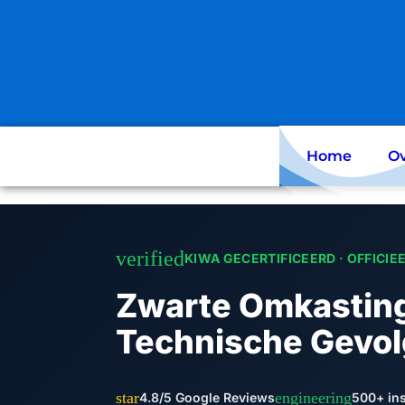
Skip
to
content
Home
Ov
verified
KIWA GECERTIFICEERD · OFFICIE
Zwarte Omkasting 
Technische Gevo
star
engineering
4.8/5 Google Reviews
500+ ins