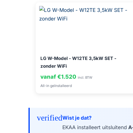
LG W-Model - W12TE 3,5kW SET -
zonder WiFi
vanaf €1.520
incl. BTW
All-in geïnstalleerd
verified
Wist je dat?
EKAA installeert uitsluitend
A