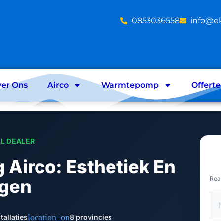
‪0853036558
info@e
er Ons
Airco
Warmtepomp
Offert
EL DEALER
Airco: Esthetiek En
Rea
lgen
location_on
tallaties
8 provincies