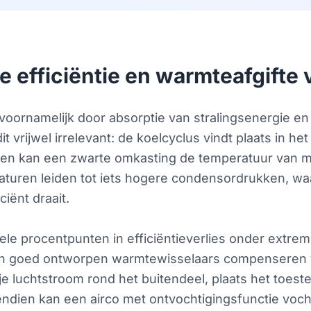
e efficiëntie en warmteafgifte 
 voornamelijk door absorptie van stralingsenergie e
 vrijwel irrelevant: de koelcyclus vindt plaats in het
egen kan een zwarte omkasting de temperatuur van 
turen leiden tot iets hogere condensordrukken, w
iënt draait.
ele procentpunten in efficiëntieverlies onder ext
goed ontworpen warmtewisselaars compenseren ve
ije luchtstroom rond het buitendeel, plaats het toest
ndien kan een airco met ontvochtigingsfunctie voc