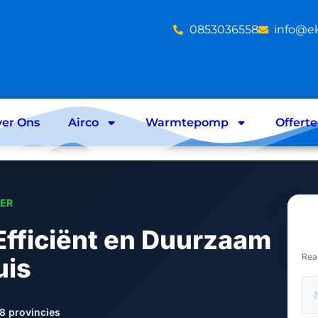
‪0853036558
info@e
er Ons
Airco
Warmtepomp
Offert
LER
 Efficiënt en Duurzaam
Rea
uis
8 provincies