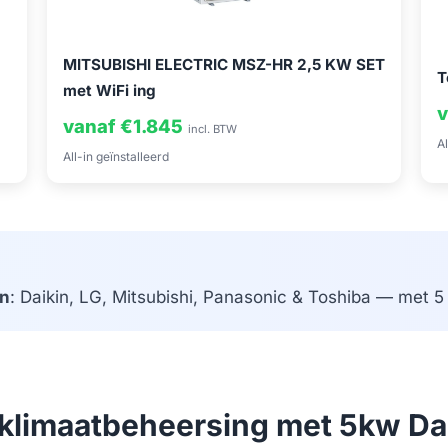
MITSUBISHI ELECTRIC MSZ-HR 2,5 KW SET
T
met WiFi ing
v
vanaf €1.845
incl. BTW
Al
All-in geïnstalleerd
n
: Daikin, LG, Mitsubishi, Panasonic & Toshiba — met 5 j
n klimaatbeheersing met 5kw Da