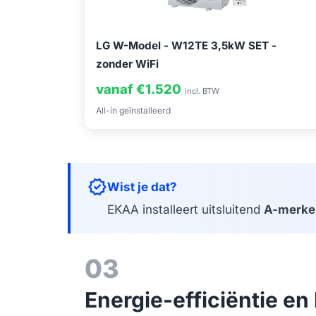
LG W-Model - W12TE 3,5kW SET -
zonder WiFi
vanaf €1.520
incl. BTW
All-in geïnstalleerd
verified
Wist je dat?
EKAA installeert uitsluitend
A-merke
03
Energie-efficiëntie e