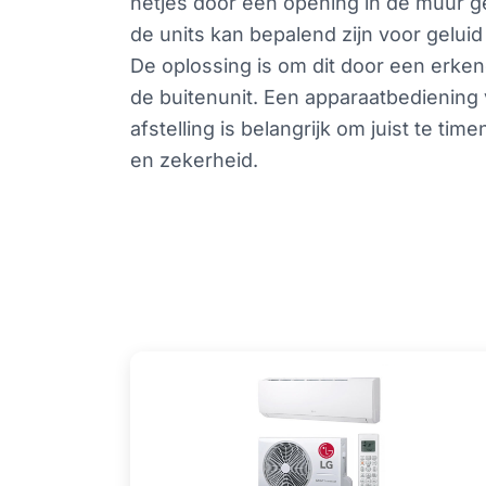
netjes door een opening in de muur g
de units kan bepalend zijn voor geluid
De oplossing is om dit door een erken
de buitenunit. Een apparaatbediening 
afstelling is belangrijk om juist te 
en zekerheid.