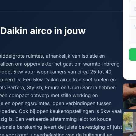
Daikin airco in jouw
ddelgrote ruimtes, afhankelijk van isolatie en
et alleen om oppervlakte; het gaat om warmte-inbreng
oldoet 5kw voor woonkamers van circa 25 tot 40
oleerd is. Een 5kw Daikin airco kan snel koelen en
n als Perfera, Stylish, Emura en Ururu Sarara hebben
een compact ontwerp met stille werking en
tie en openingsruimtes; open verbindingen tussen
vloeden. Ook bij open keukenopstellingen is 5kw vaak
ezig is. Een verkeerde afstemming leidt tot koude
ionele berekening levert de juiste bevestiging of juist
uze voorkomt u overbelasting van de buitenunit en