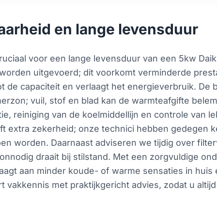
arheid en lange levensduur
ciaal voor een lange levensduur van een 5kw Daikin 
worden uitgevoerd; dit voorkomt verminderde presta
 de capaciteit en verlaagt het energieverbruik. De b
merzon; vuil, stof en blad kan de warmteafgifte be
e, reiniging van de koelmiddellijn en controle van 
ft extra zekerheid; onze technici hebben gedegen 
n worden. Daarnaast adviseren we tijdig over filte
t onnodig draait bij stilstand. Met een zorgvuldige on
jdraagt aan minder koude- of warme sensaties in huis 
vakkennis met praktijkgericht advies, zodat u altij