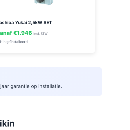
oshiba Yukai 2,5kW SET
anaf €1.946
incl. BTW
l-in geïnstalleerd
aar garantie op installatie.
ikin