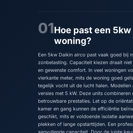
01
Hoe past een 5kw 
woning?
Een 5kw Daikin airco past vaak goed bij mi
zonbelasting. Capaciteit kiezen draait ni
en gewenste comfort. In veel woningen v
vierkante meter, mits de woning goed geïs
tegelijk vocht uit de lucht halen. Modelle
versies met 5 kW. Deze units combineren 
betrouwbare prestaties. Let op de oriënta
kamer en gang kunnen de efficiëntie beïn
geschikt, mits er voldoende isolatie aanw
plekken of lange opstarttijden. Een profess
aanvullende capaciteit. Door de juiste ke