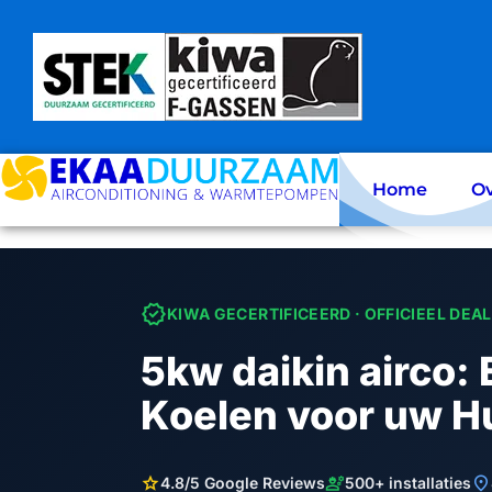
Skip
to
content
Home
Ov
verified
KIWA GECERTIFICEERD · OFFICIEEL DEA
5kw daikin airco:
Koelen voor uw H
star
engineering
location_on
4.8/5 Google Reviews
500+ installaties