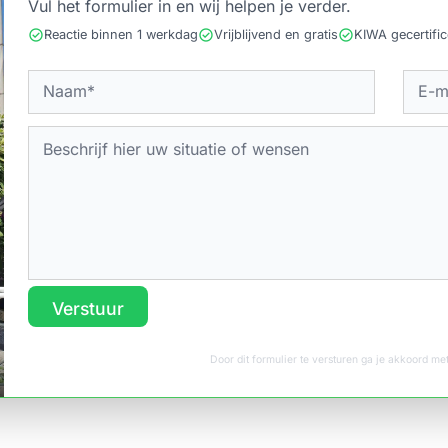
Vul het formulier in en wij helpen je verder.
check_circle
check_circle
check_circle
Reactie binnen 1 werkdag
Vrijblijvend en gratis
KIWA gecertifi
Verstuur
Door dit formulier te versturen ga je akkoord m