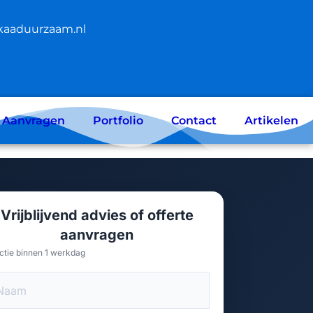
kaaduurzaam.nl
e Aanvragen
Portfolio
Contact
Artikelen
Vrijblijvend advies of offerte
aanvragen
ctie binnen 1 werkdag