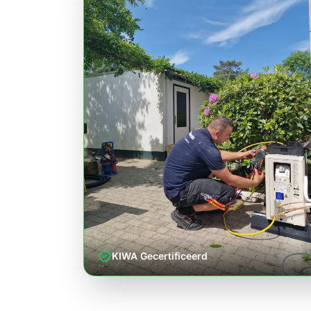
verified
KIWA Gecertificeerd