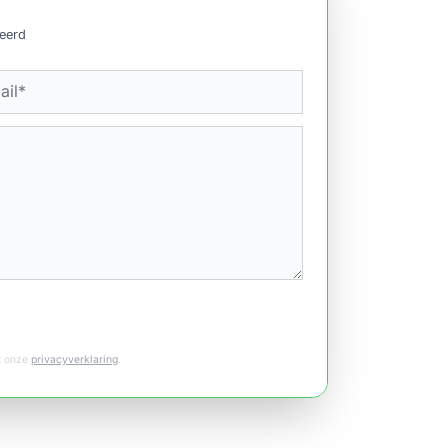
ceerd
et onze
privacyverklaring
.