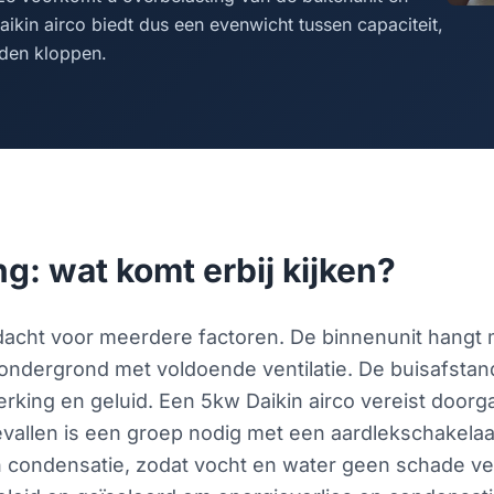
ikin airco biedt dus een evenwicht tussen capaciteit,
rden kloppen.
ing: wat komt erbij kijken?
aandacht voor meerdere factoren. De binnenunit hang
 ondergrond met voldoende ventilatie. De buisafsta
rking en geluid. Een 5kw Daikin airco vereist door
allen is een groep nodig met een aardlekschakelaar. 
 condensatie, zodat vocht en water geen schade ve