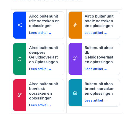
Airco buitenunit
Airco buitenunit
trilt: oorzaken en
ratelt: oorzaken
auto_awesome
bolt
oplossingen
en oplossingen
Lees artikel →
Lees artikel →
Airco buitenunit
Buitenunit airco
dempers:
db:
Geluidsoverlast
Geluidsoverlast
eco
tips_and_updates
en Oplossingen
en oplossingen
Lees artikel →
Lees artikel →
Airco buitenunit
Buitenunit airco
bevriest:
bromt: oorzaken
home
oorzaken en
en oplossingen
thermostat
oplossingen
Lees artikel →
Lees artikel →