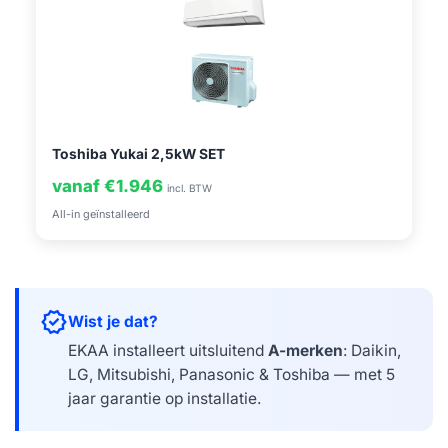
Toshiba Yukai 2,5kW SET
vanaf €1.946
incl. BTW
All-in geïnstalleerd
verified
Wist je dat?
EKAA installeert uitsluitend
A-merken
: Daikin,
LG, Mitsubishi, Panasonic & Toshiba — met 5
jaar garantie op installatie.