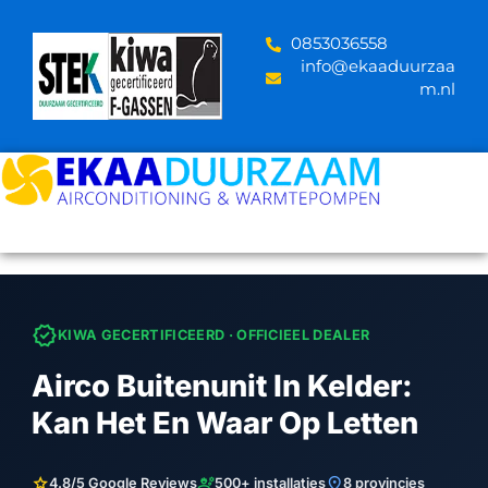
Skip
to
‪0853036558
content
info@ekaaduurzaa
m.nl
verified
KIWA GECERTIFICEERD · OFFICIEEL DEALER
Airco Buitenunit In Kelder:
Kan Het En Waar Op Letten
star
engineering
location_on
4.8/5 Google Reviews
500+ installaties
8 provincies