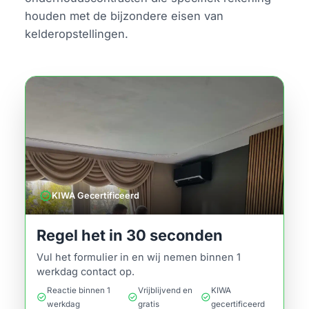
houden met de bijzondere eisen van
kelderopstellingen.
verified
KIWA Gecertificeerd
Regel het in 30 seconden
Vul het formulier in en wij nemen binnen 1
werkdag contact op.
Reactie binnen 1
Vrijblijvend en
KIWA
check_circle
check_circle
check_circle
werkdag
gratis
gecertificeerd