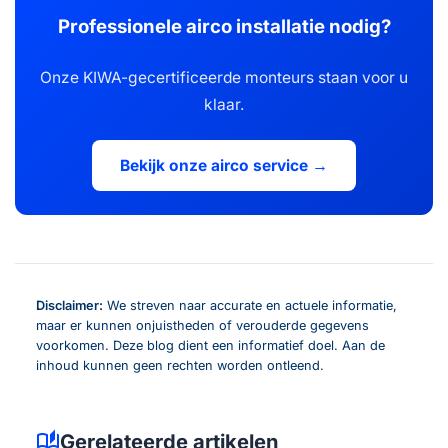
Professionele airco installatie nodig?
Onze KIWA-gecertificeerde monteurs staan voor u
klaar.
Bekijk onze airco service →
Disclaimer:
We streven naar accurate en actuele informatie,
maar er kunnen onjuistheden of verouderde gegevens
voorkomen. Deze blog dient een informatief doel. Aan de
inhoud kunnen geen rechten worden ontleend.
auto_stories
Gerelateerde artikelen