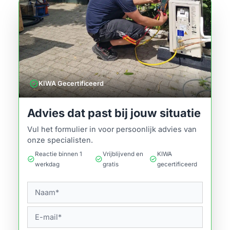
verified
KIWA Gecertificeerd
Advies dat past bij jouw situatie
Vul het formulier in voor persoonlijk advies van
onze specialisten.
Reactie binnen 1
Vrijblijvend en
KIWA
check_circle
check_circle
check_circle
werkdag
gratis
gecertificeerd