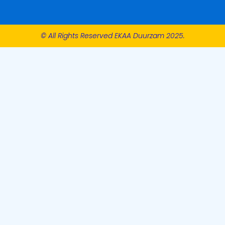
© All Rights Reserved EKAA Duurzam 2025.