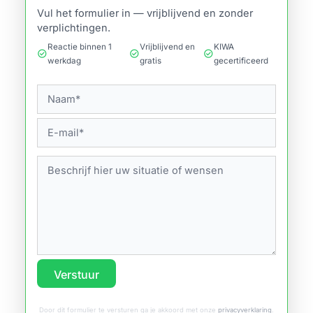
Vul het formulier in — vrijblijvend en zonder
verplichtingen.
Reactie binnen 1
Vrijblijvend en
KIWA
check_circle
check_circle
check_circle
werkdag
gratis
gecertificeerd
Verstuur
Door dit formulier te versturen ga je akkoord met onze
privacyverklaring
.