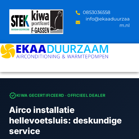
Skip
to
‪0853036558
content
info@ekaaduurzaa
m.nl
verified
KIWA GECERTIFICEERD · OFFICIEEL DEALER
Airco installatie
hellevoetsluis: deskundige
service