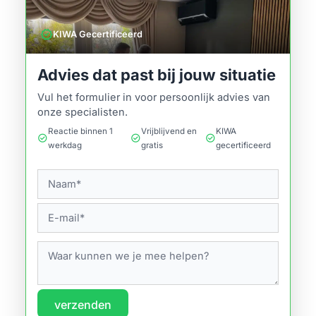
verified
KIWA Gecertificeerd
Advies dat past bij jouw situatie
Vul het formulier in voor persoonlijk advies van
onze specialisten.
Reactie binnen 1
Vrijblijvend en
KIWA
check_circle
check_circle
check_circle
werkdag
gratis
gecertificeerd
verzenden