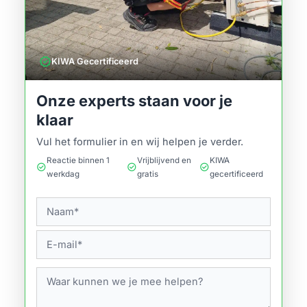
verified
KIWA Gecertificeerd
Onze experts staan voor je
klaar
Vul het formulier in en wij helpen je verder.
Reactie binnen 1
Vrijblijvend en
KIWA
check_circle
check_circle
check_circle
werkdag
gratis
gecertificeerd