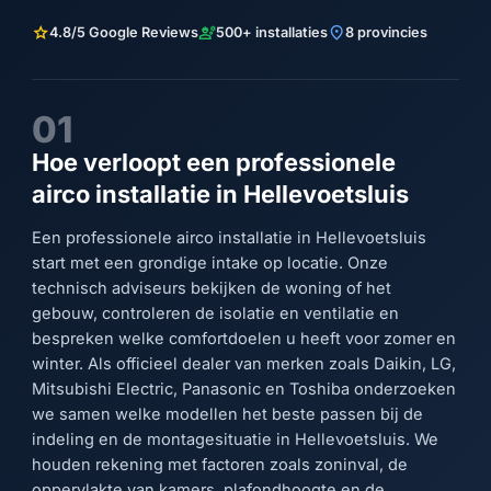
star
engineering
location_on
4.8/5 Google Reviews
500+ installaties
8 provincies
01
Hoe verloopt een professionele
airco installatie in Hellevoetsluis
Een professionele airco installatie in Hellevoetsluis
start met een grondige intake op locatie. Onze
technisch adviseurs bekijken de woning of het
gebouw, controleren de isolatie en ventilatie en
bespreken welke comfortdoelen u heeft voor zomer en
winter. Als officieel dealer van merken zoals Daikin, LG,
Mitsubishi Electric, Panasonic en Toshiba onderzoeken
we samen welke modellen het beste passen bij de
indeling en de montagesituatie in Hellevoetsluis. We
houden rekening met factoren zoals zoninval, de
oppervlakte van kamers, plafondhoogte en de