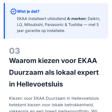
verified
Wist je dat?
EKAA installeert uitsluitend
A-merken
: Daikin,
LG, Mitsubishi, Panasonic & Toshiba — met 5
jaar garantie op installatie.
03
Waarom kiezen voor EKAA
Duurzaam als lokaal expert
in Hellevoetsluis
Kiezen voor EKAA Duurzaam in Hellevoetsluis
betekent kiezen voor lokale betrokkenheid,
vakkennis en een breed merkenportfolio. Wij