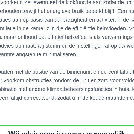
oorkeur. Zet eventueel de klokfunctie aan zodat de unit
behouden terwijl het energieverbruik beperkt blijft. Een n
ies aan op basis van aanwezigheid en activiteit in de k
latie in de kamer zijn die de efficiëntie beïnvloeden.
n, maar onthoud dat dit niet hetzelfde is als verwarming
ij advies op maat: wij stemmen de instellingen af op uw 
armte angsten te minimaliseren.
uden met de positie van de binnenunit en de ventilator. P
; voorkom obstructies rondom de unit en zorg voor voldoe
binatie met andere klimaatbeheersingsfuncties in huis. Me
teem altijd correct werkt, zodat u in de koude maanden 
Wij adviseren je graag persoonlijk