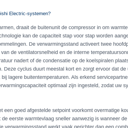
ishi Electric-systemen?
warmen, draait de buitenunit de compressor in om warmte 
echnologie kan de capaciteit stap voor stap worden aang
ommelingen. De verwarmingsstand activeert twee hoofdp
n van de ventilatorsnelheid en de interne temperatuurson
tuur nadert of de condensatie op de koelspiralen plaats
Deze cyclus duurt meestal kort en zorgt ervoor dat de uni
 bij lagere buitentemperaturen. Als erkend servicepartne
erwarmingscapaciteit optimaal zijn ingesteld, zodat uw sy
t een goed afgestelde setpoint voorkomt overmatige kou
 de eerste warmtevlaag sneller aanwezig is wanneer de s
de verwarmingsstand werkt vaak gerichter dan een combi