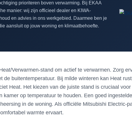
chtiging prioriteren boven verwarming. Bij EKAA
 manier: wij zijn officieel dealer en KIWA-
derhoud en advies in ons werkgebied. Daarmee ben je
die aansluit op jouw woning en klimaatbehoefte.
 Heat/Verwarmen-stand om actief te verwarmen. Zorg er
et de buitentemperatuur. Bij milde winteren kan Heat ru
iciet Heat. Het kiezen van de juiste stand is cruciaal voor
 een kamer op temperatuur te houden. Een goed ingestel
eersing in de woning. Als officiële Mitsubishi Electric-p
 comfortabel warmte ervaart.