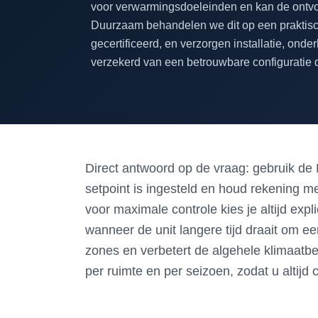
voor verwarmingsdoeleinden en kan de ontvo
Duurzaam behandelen we dit op een praktische
gecertificeerd, en verzorgen installatie, on
verzekerd van een betrouwbare configuratie 
Direct antwoord op de vraag: gebruik de
setpoint is ingesteld en houd rekening m
voor maximale controle kies je altijd expl
wanneer de unit langere tijd draait om
zones en verbetert de algehele klimaatbeh
per ruimte en per seizoen, zodat u altijd