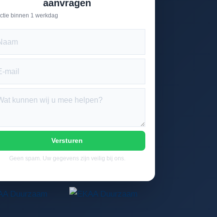
aanvragen
ctie binnen 1 werkdag
Versturen
Geen spam. Uw gegevens zijn veilig bij ons.