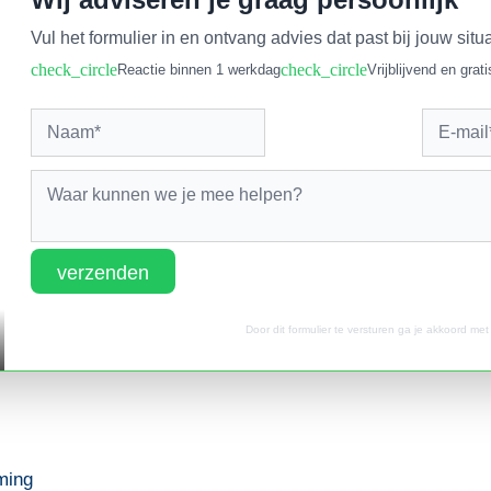
Vul het formulier in en ontvang advies dat past bij jouw situa
check_circle
check_circle
Reactie binnen 1 werkdag
Vrijblijvend en grati
verzenden
Door dit formulier te versturen ga je akkoord me
rming