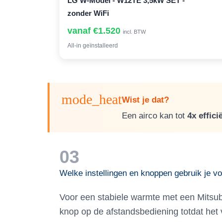
LG W-Model - W12TE 3,5kW SET -
zonder WiFi
vanaf €1.520
incl. BTW
All-in geïnstalleerd
mode_heat
Wist je dat?
Een airco kan tot
4x effici
03
Welke instellingen en knoppen gebruik je v
Voor een stabiele warmte met een Mitsubis
knop op de afstandsbediening totdat het 