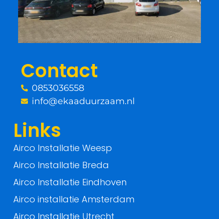
b
t
o
e
o
r
Contact
k
0853036558
-
info@ekaaduurzaam.nl
f
Links
Airco Installatie Weesp
Airco Installatie Breda
Airco Installatie Eindhoven
Airco installatie Amsterdam
Airco Installatie Utrecht