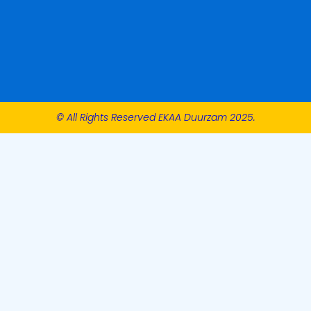
© All Rights Reserved EKAA Duurzam 2025.