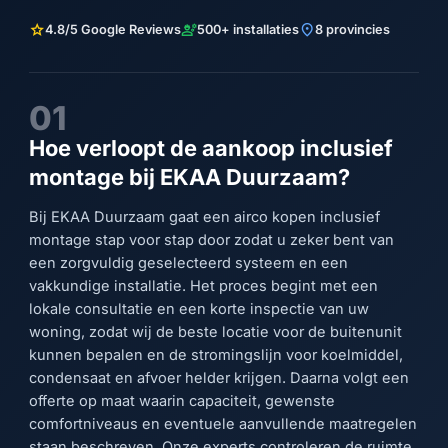
star
engineering
location_on
4.8/5 Google Reviews
500+ installaties
8 provincies
01
Hoe verloopt de aankoop inclusief
montage bij EKAA Duurzaam?
Bij EKAA Duurzaam gaat een airco kopen inclusief
montage stap voor stap door zodat u zeker bent van
een zorgvuldig geselecteerd systeem en een
vakkundige installatie. Het proces begint met een
lokale consultatie en een korte inspectie van uw
woning, zodat wij de beste locatie voor de buitenunit
kunnen bepalen en de stromingslijn voor koelmiddel,
condensaat en afvoer helder krijgen. Daarna volgt een
offerte op maat waarin capaciteit, gewenste
comfortniveaus en eventuele aanvullende maatregelen
staan beschreven. Onze experts controleren de ruimte,