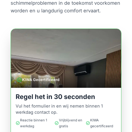
schimmelproblemen in de toekomst voorkomen
worden en u langdurig comfort ervaart.
verified
KIWA Gecertificeerd
Regel het in 30 seconden
Vul het formulier in en wij nemen binnen 1
werkdag contact op.
Reactie binnen 1
Vrijblijvend en
KIWA
check_circle
check_circle
check_circle
werkdag
gratis
gecertificeerd