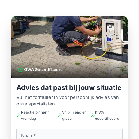
verified
KIWA Gecertificeerd
Advies dat past bij jouw situatie
Vul het formulier in voor persoonlijk advies van
onze specialisten.
Reactie binnen 1
Vrijblijvend en
KIWA
check_circle
check_circle
check_circle
werkdag
gratis
gecertificeerd