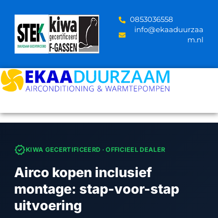
Skip
to
‪0853036558
content
info@ekaaduurzaa
m.nl
verified
KIWA GECERTIFICEERD · OFFICIEEL DEALER
Airco kopen inclusief
montage: stap-voor-stap
uitvoering