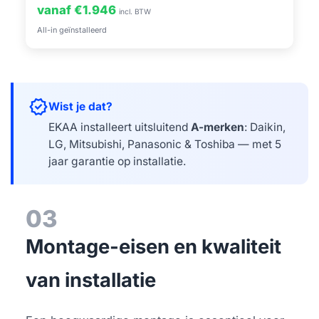
vanaf €1.946
incl. BTW
All-in geïnstalleerd
verified
Wist je dat?
EKAA installeert uitsluitend
A-merken
: Daikin,
LG, Mitsubishi, Panasonic & Toshiba — met 5
jaar garantie op installatie.
03
Montage-eisen en kwaliteit
van installatie