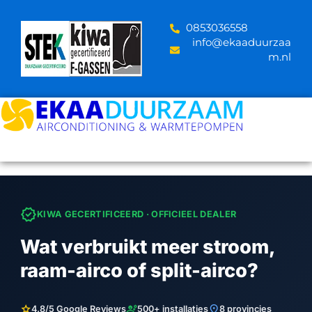
Skip
to
‪0853036558
content
info@ekaaduurzaa
m.nl
verified
KIWA GECERTIFICEERD · OFFICIEEL DEALER
Wat verbruikt meer stroom,
raam-airco of split-airco?
star
engineering
location_on
4.8/5 Google Reviews
500+ installaties
8 provincies