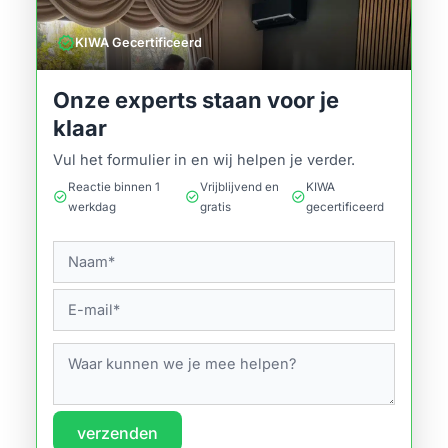
verified
KIWA Gecertificeerd
Onze experts staan voor je
klaar
Vul het formulier in en wij helpen je verder.
Reactie binnen 1
Vrijblijvend en
KIWA
check_circle
check_circle
check_circle
werkdag
gratis
gecertificeerd
verzenden