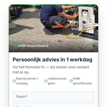
verified
KIWA Gecertificeerd
Persoonlijk advies in 1 werkdag
Vul het formulier in — wij nemen snel contact
met je op.
Reactie binnen 1
Vrijblijvend en
KIWA
check_circle
check_circle
check_circle
werkdag
gratis
gecertificeerd