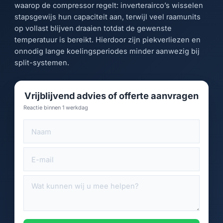
waarop de compressor regelt: inverterairco’s wisselen
stapsgewijs hun capaciteit aan, terwijl veel raamunits
op vollast blijven draaien totdat de gewenste
temperatuur is bereikt. Hierdoor zijn piekverliezen en
onnodig lange koelingsperiodes minder aanwezig bij
split-systemen.
Vrijblijvend advies of offerte aanvragen
Reactie binnen 1 werkdag