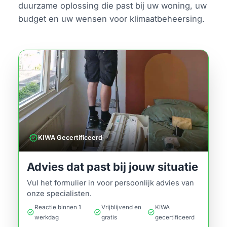
duurzame oplossing die past bij uw woning, uw
budget en uw wensen voor klimaatbeheersing.
verified
KIWA Gecertificeerd
Advies dat past bij jouw situatie
Vul het formulier in voor persoonlijk advies van
onze specialisten.
Reactie binnen 1
Vrijblijvend en
KIWA
check_circle
check_circle
check_circle
werkdag
gratis
gecertificeerd