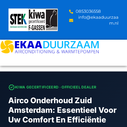
Skip
to
‪0853036558
content
info@ekaaduurzaa
m.nl
verified
KIWA GECERTIFICEERD · OFFICIEEL DEALER
Airco Onderhoud Zuid
Amsterdam: Essentieel Voor
Uw Comfort En Efficiëntie