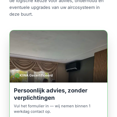
de logische keuze voor advies, onderhoud en
eventuele upgrades van uw aircosysteem in
deze buurt.
verified
KIWA Gecertificeerd
Persoonlijk advies, zonder
verplichtingen
Vul het formulier in — wij nemen binnen 1
werkdag contact op.