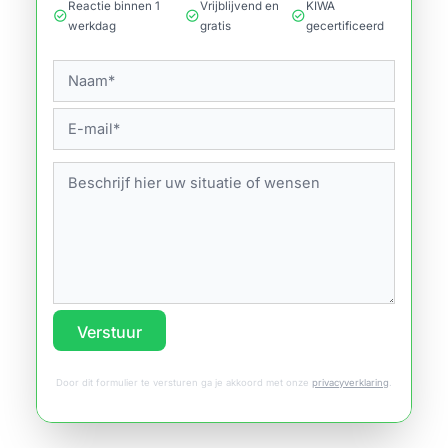
Reactie binnen 1
Vrijblijvend en
KIWA
check_circle
check_circle
check_circle
werkdag
gratis
gecertificeerd
Verstuur
Door dit formulier te versturen ga je akkoord met onze
privacyverklaring
.