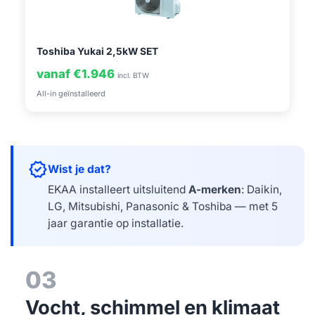
Toshiba Yukai 2,5kW SET
vanaf €1.946
incl. BTW
All-in geïnstalleerd
verified
Wist je dat?
EKAA installeert uitsluitend
A-merken
: Daikin,
LG, Mitsubishi, Panasonic & Toshiba — met 5
jaar garantie op installatie.
03
Vocht, schimmel en klimaat