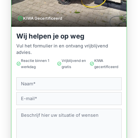
verified
KIWA Gecertificeerd
Wij helpen je op weg
Vul het formulier in en ontvang vrijblijvend
advies.
Reactie binnen 1
Vrijblijvend en
KIWA
check_circle
check_circle
check_circle
werkdag
gratis
gecertificeerd