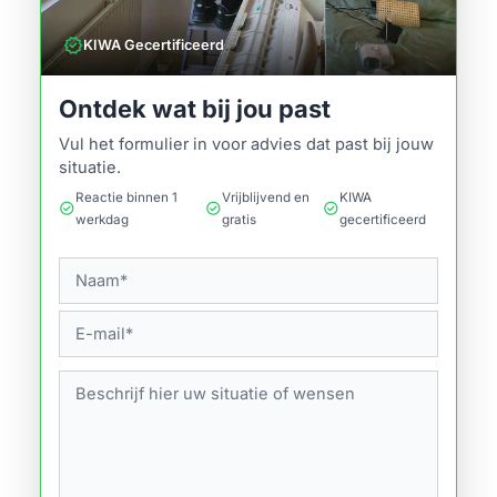
verified
KIWA Gecertificeerd
Ontdek wat bij jou past
Vul het formulier in voor advies dat past bij jouw
situatie.
Reactie binnen 1
Vrijblijvend en
KIWA
check_circle
check_circle
check_circle
werkdag
gratis
gecertificeerd