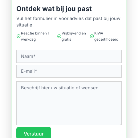
Ontdek wat bij jou past
Vul het formulier in voor advies dat past bij jouw
situatie.
Reactie binnen 1
Vrijblijvend en
KIWA
check_circle
check_circle
check_circle
werkdag
gratis
gecertificeerd
Verstuur