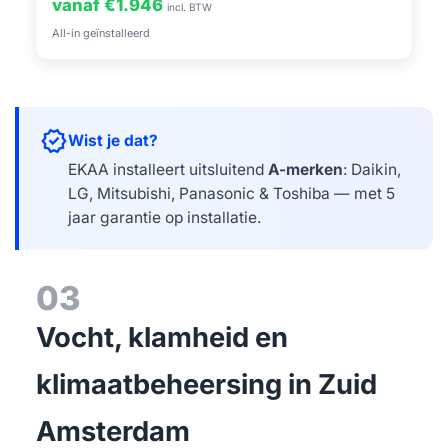
vanaf €1.946
incl. BTW
All-in geïnstalleerd
verified
Wist je dat?
EKAA installeert uitsluitend
A-merken
: Daikin,
LG, Mitsubishi, Panasonic & Toshiba — met 5
jaar garantie op installatie.
03
Vocht, klamheid en
klimaatbeheersing in Zuid
Amsterdam