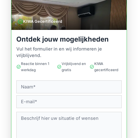
verified
KIWA Gecertificeerd
Ontdek jouw mogelijkheden
Vul het formulier in en wij informeren je
vrijblijvend.
Reactie binnen 1
Vrijblijvend en
KIWA
check_circle
check_circle
check_circle
werkdag
gratis
gecertificeerd