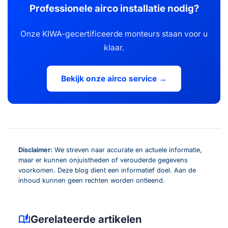
Professionele airco installatie nodig?
Onze KIWA-gecertificeerde monteurs staan voor u
klaar.
Bekijk onze airco service →
Disclaimer:
We streven naar accurate en actuele informatie,
maar er kunnen onjuistheden of verouderde gegevens
voorkomen. Deze blog dient een informatief doel. Aan de
inhoud kunnen geen rechten worden ontleend.
auto_stories
Gerelateerde artikelen