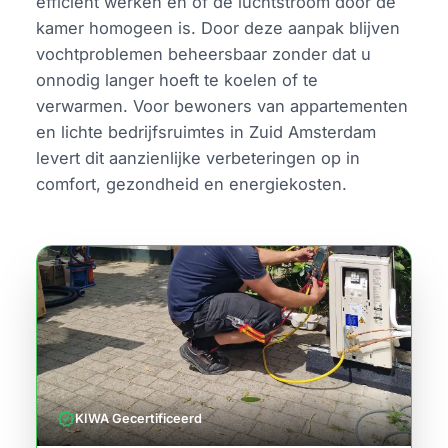
efficiënt werken en of de luchtstroom door de
kamer homogeen is. Door deze aanpak blijven
vochtproblemen beheersbaar zonder dat u
onnodig langer hoeft te koelen of te
verwarmen. Voor bewoners van appartementen
en lichte bedrijfsruimtes in Zuid Amsterdam
levert dit aanzienlijke verbeteringen op in
comfort, gezondheid en energiekosten.
verified
KIWA Gecertificeerd