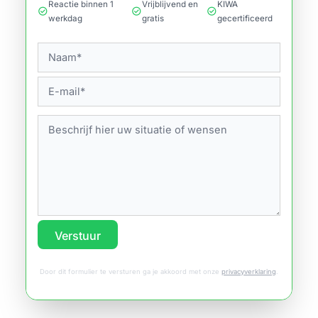
Reactie binnen 1
Vrijblijvend en
KIWA
check_circle
check_circle
check_circle
werkdag
gratis
gecertificeerd
Verstuur
Door dit formulier te versturen ga je akkoord met onze
privacyverklaring
.