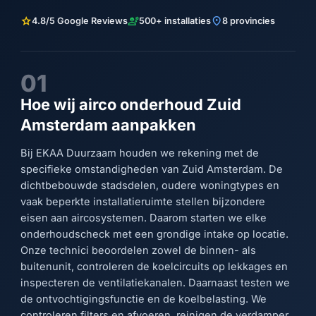
star
engineering
location_on
4.8/5 Google Reviews
500+ installaties
8 provincies
01
Hoe wij airco onderhoud Zuid
Amsterdam aanpakken
Bij EKAA Duurzaam houden we rekening met de
specifieke omstandigheden van Zuid Amsterdam. De
dichtbebouwde stadsdelen, oudere woningtypes en
vaak beperkte installatieruimte stellen bijzondere
eisen aan aircosystemen. Daarom starten we elke
onderhoudscheck met een grondige intake op locatie.
Onze technici beoordelen zowel de binnen- als
buitenunit, controleren de koelcircuits op lekkages en
inspecteren de ventilatiekanalen. Daarnaast testen we
de ontvochtigingsfunctie en de koelbelasting. We
controleren filters en afvoeren, reinigen de verdamper