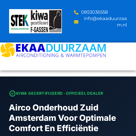
Skip
to
‪0853036558
content
info@ekaaduurzaa
m.nl
verified
KIWA GECERTIFICEERD · OFFICIEEL DEALER
Airco Onderhoud Zuid
Amsterdam Voor Optimale
Comfort En Efficiëntie