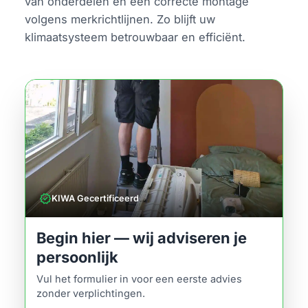
van onderdelen en een correcte montage
volgens merkrichtlijnen. Zo blijft uw
klimaatsysteem betrouwbaar en efficiënt.
verified
KIWA Gecertificeerd
Begin hier — wij adviseren je
persoonlijk
Vul het formulier in voor een eerste advies
zonder verplichtingen.