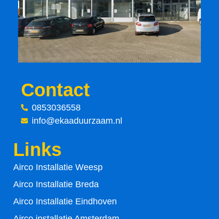
e
t
b
t
o
e
o
r
Contact
k
0853036558
-
info@ekaaduurzaam.nl
f
Links
Airco Installatie Weesp
Airco Installatie Breda
Airco Installatie Eindhoven
Airco installatie Amsterdam