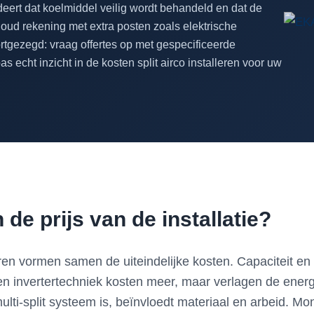
deert dat koelmiddel veilig wordt behandeld en dat de
 Houd rekening met extra posten zoals elektrische
rtgezegd: vraag offertes op met gespecificeerde
 echt inzicht in de kosten split airco installeren voor uw
de prijs van de installatie?
en vormen samen de uiteindelijke kosten. Capaciteit en e
invertertechniek kosten meer, maar verlagen de energi
 multi-split systeem is, beïnvloedt materiaal en arbeid. 