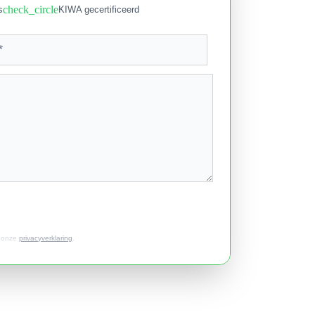
check_circle
s
KIWA gecertificeerd
t onze
privacyverklaring
.