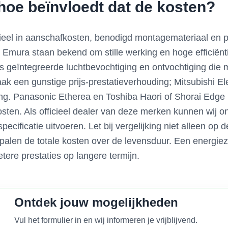
hoe beïnvloedt dat de kosten?
ieel in aanschafkosten, benodigd montagemateriaal en pr
n Emura staan bekend om stille werking en hoge efficiënt
ls geïntegreerde luchtbevochtiging en ontvochtiging die 
ak een gunstige prijs-prestatieverhouding; Mitsubishi E
ng. Panasonic Etherea en Toshiba Haori of Shorai Edge r
kosten. Als officieel dealer van deze merken kunnen wij 
pecificatie uitvoeren. Let bij vergelijking niet alleen op d
len de totale kosten over de levensduur. Een energiezui
etere prestaties op langere termijn.
Ontdek jouw mogelijkheden
Vul het formulier in en wij informeren je vrijblijvend.