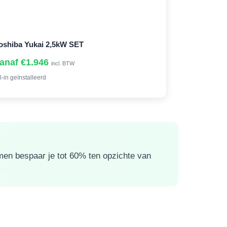
oshiba Yukai 2,5kW SET
anaf €1.946
incl. BTW
l-in geïnstalleerd
rmen bespaar je tot 60% ten opzichte van