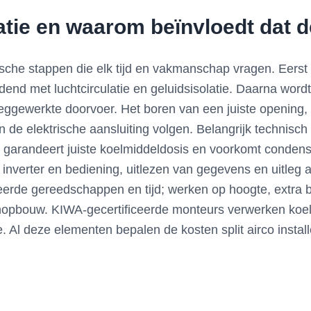
atie en waarom beïnvloedt dat d
nische stappen die elk tijd en vakmanschap vragen. Eerst
dend met luchtcirculatie en geluidsisolatie. Daarna wordt
 weggewerkte doorvoer. Het boren van een juiste opening
 de elektrische aansluiting volgen. Belangrijk technisch
t garandeert juiste koelmiddeldosis en voorkomt condensa
 de inverter en bediening, uitlezen van gegevens en uitle
eerde gereedschappen en tijd; werken op hoogte, extra b
opbouw. KIWA-gecertificeerde monteurs verwerken koel
ie. Al deze elementen bepalen de kosten split airco instal