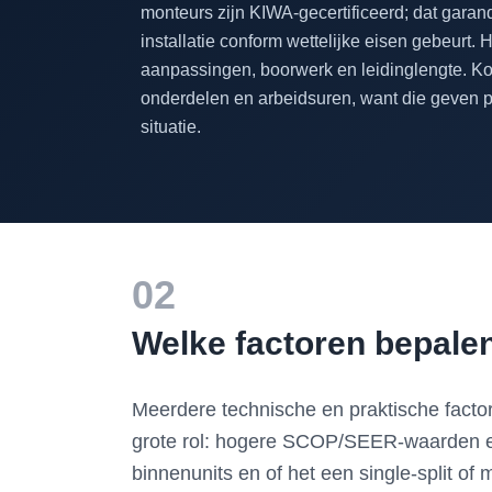
monteurs zijn KIWA-gecertificeerd; dat garan
installatie conform wettelijke eisen gebeurt.
aanpassingen, boorwerk en leidinglengte. Ko
onderdelen en arbeidsuren, want die geven pas
situatie.
02
Welke factoren bepalen 
Meerdere technische en praktische factor
grote rol: hogere SCOP/SEER-waarden en 
binnenunits en of het een single-split of