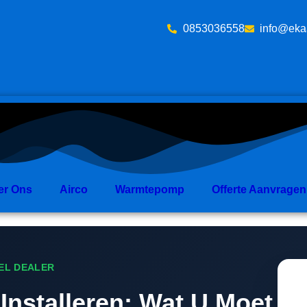
‪0853036558
info@eka
er Ons
Airco
Warmtepomp
Offerte Aanvragen
EEL DEALER
 Installeren: Wat U Moet