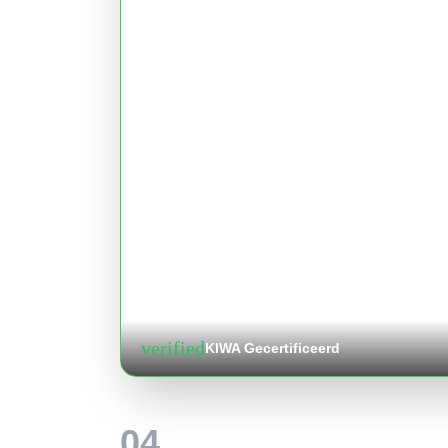
verified
KIWA Gecertificeerd
04