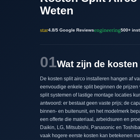
Weten
star
engineering
4.8/5 Google Reviews
500+ inst
01
Wat zijn de kosten 
De kosten split airco installeren hangen af v
eenvoudige enkele split beginnen de prijzen 
split systemen of lastige montage locaties k
antwoord: er bestaat geen vaste prijs; de capa
binnen- en buitenunit, en het modelmerk bepale
een offerte die materiaal, arbeidsuren en proe
Daikin, LG, Mitsubishi, Panasonic en Toshiba 
vaak hogere eerste kosten kan betekenen maar