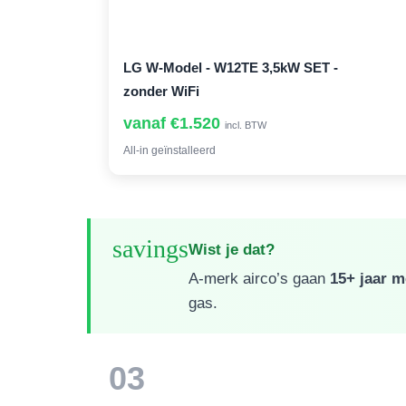
LG W-Model - W12TE 3,5kW SET -
zonder WiFi
vanaf €1.520
incl. BTW
All-in geïnstalleerd
savings
Wist je dat?
A-merk airco’s gaan
15+ jaar 
gas.
03