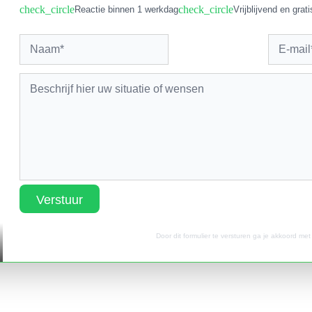
check_circle
check_circle
Reactie binnen 1 werkdag
Vrijblijvend en grati
Verstuur
Door dit formulier te versturen ga je akkoord me