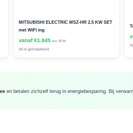
MITSUBISHI ELECTRIC MSZ-HR 2,5 KW SET
T
met WiFi ing
v
vanaf €1.845
incl. BTW
Al
All-in geïnstalleerd
mee
en betalen zichzelf terug in energiebesparing. Bij verwa