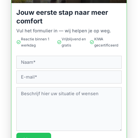
Jouw eerste stap naar meer
comfort
Vul het formulier in — wij helpen je op weg.
Reactie binnen 1
Vrijblijvend en
KIWA
check_circle
check_circle
check_circle
werkdag
gratis
gecertificeerd