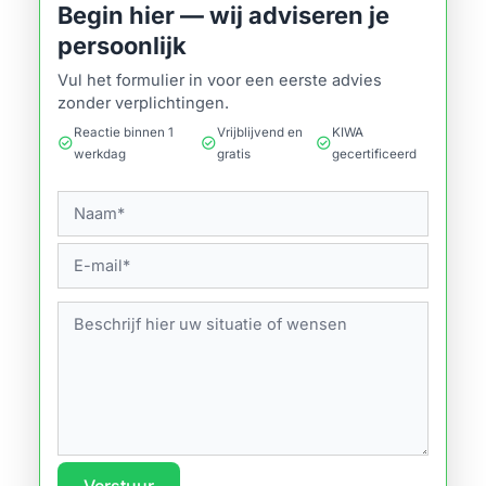
Begin hier — wij adviseren je
persoonlijk
Vul het formulier in voor een eerste advies
zonder verplichtingen.
Reactie binnen 1
Vrijblijvend en
KIWA
check_circle
check_circle
check_circle
werkdag
gratis
gecertificeerd
Verstuur