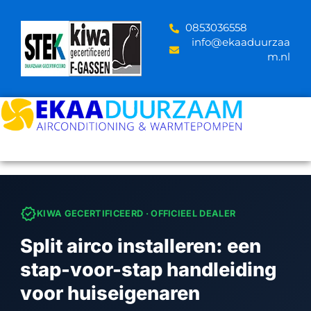
Skip
to
‪0853036558
content
info@ekaaduurzaa
m.nl
verified
KIWA GECERTIFICEERD · OFFICIEEL DEALER
Split airco installeren: een
stap-voor-stap handleiding
voor huiseigenaren