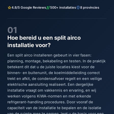
star
engineering
location_on
4.8/5 Google Reviews
500+ installaties
8 provincies
01
Hoe bereid u een split airco
installatie voor?
Een split airco installeren gebeurt in vier fasen:
planning, montage, bekabeling en testen. In de praktijk
betekent dit dat u de juiste locaties kiest voor de
binnen- en buitenunit, de koelmiddelleiding correct
trekt en afkit, de condensafvoer regelt en een veilige
elektrische aansluiting realiseert. Een dergelijke
installatie vraagt om vakkennis en ervaring, en wij
werken volgens KiWA-normen en met erkende
refrigerant-handling procedures. Door vooraf de
capaciteit van de installatie te bepalen en de isolatie
van de ruimte mee te nemen, legt u de basis voor een