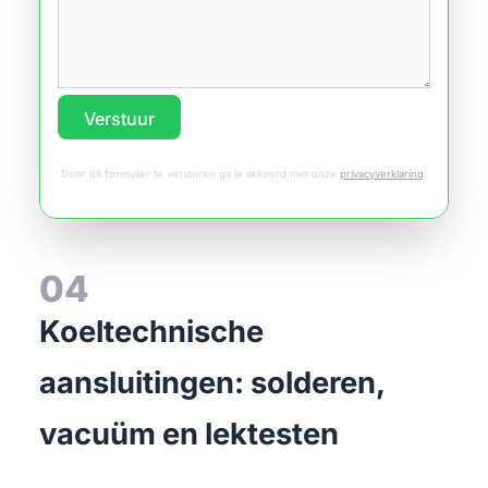
Verstuur
Door dit formulier te versturen ga je akkoord met onze
privacyverklaring
.
04
Koeltechnische
aansluitingen: solderen,
vacuüm en lektesten