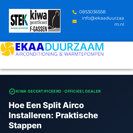
Skip
to
‪0853036558
content
info@ekaaduurzaa
m.nl
verified
KIWA GECERTIFICEERD · OFFICIEEL DEALER
Hoe Een Split Airco
Installeren: Praktische
Stappen