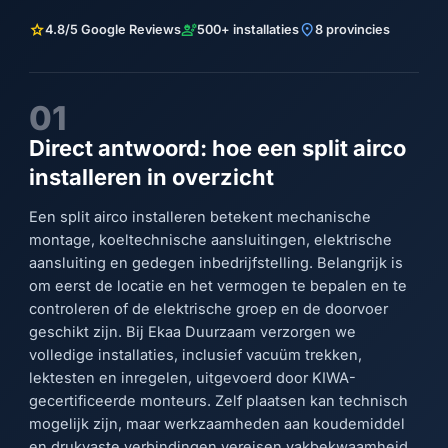
star
engineering
location_on
4.8/5 Google Reviews
500+ installaties
8 provincies
01
Direct antwoord: hoe een split airco
installeren in overzicht
Een split airco installeren betekent mechanische
montage, koeltechnische aansluitingen, elektrische
aansluiting en gedegen inbedrijfstelling. Belangrijk is
om eerst de locatie en het vermogen te bepalen en te
controleren of de elektrische groep en de doorvoer
geschikt zijn. Bij Ekaa Duurzaam verzorgen we
volledige installaties, inclusief vacuüm trekken,
lektesten en inregelen, uitgevoerd door KIWA-
gecertificeerde monteurs. Zelf plaatsen kan technisch
mogelijk zijn, maar werkzaamheden aan koudemiddel
en drukvaste verbindingen vereisen vakbekwaamheid