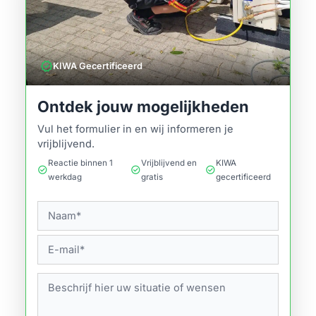
verified
KIWA Gecertificeerd
Ontdek jouw mogelijkheden
Vul het formulier in en wij informeren je
vrijblijvend.
Reactie binnen 1
Vrijblijvend en
KIWA
check_circle
check_circle
check_circle
werkdag
gratis
gecertificeerd