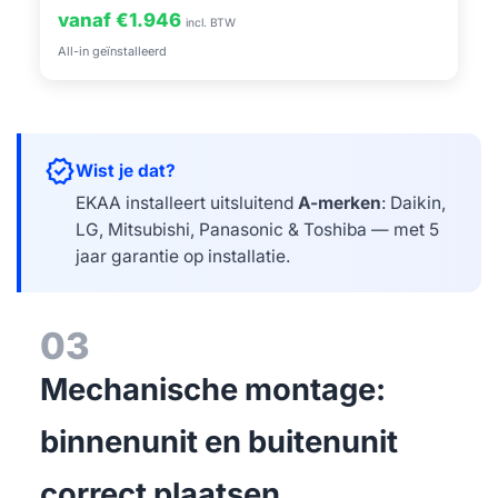
vanaf €1.946
incl. BTW
All-in geïnstalleerd
verified
Wist je dat?
EKAA installeert uitsluitend
A-merken
: Daikin,
LG, Mitsubishi, Panasonic & Toshiba — met 5
jaar garantie op installatie.
03
Mechanische montage:
binnenunit en buitenunit
correct plaatsen