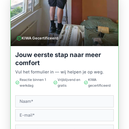
verified
KIWA Gecertificeerd
Jouw eerste stap naar meer
comfort
Vul het formulier in — wij helpen je op weg.
Reactie binnen 1
Vrijblijvend en
KIWA
check_circle
check_circle
check_circle
werkdag
gratis
gecertificeerd