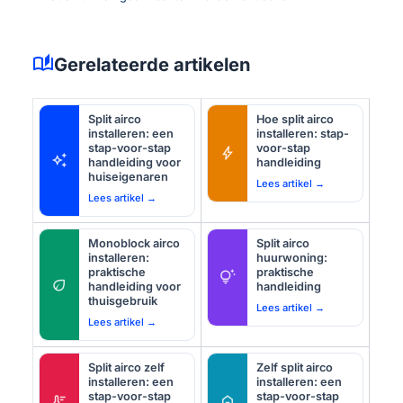
auto_stories
Gerelateerde artikelen
Split airco
Hoe split airco
installeren: een
installeren: stap-
stap-voor-stap
voor-stap
bolt
auto_awesome
handleiding voor
handleiding
huiseigenaren
Lees artikel →
Lees artikel →
Monoblock airco
Split airco
installeren:
huurwoning:
praktische
praktische
tips_and_updates
eco
handleiding voor
handleiding
thuisgebruik
Lees artikel →
Lees artikel →
Split airco zelf
Zelf split airco
installeren: een
installeren: een
stap-voor-stap
stap-voor-stap
thermostat
home