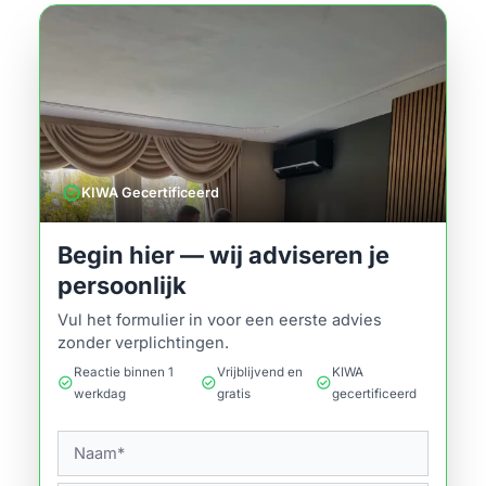
verified
KIWA Gecertificeerd
Begin hier — wij adviseren je
persoonlijk
Vul het formulier in voor een eerste advies
zonder verplichtingen.
Reactie binnen 1
Vrijblijvend en
KIWA
check_circle
check_circle
check_circle
werkdag
gratis
gecertificeerd