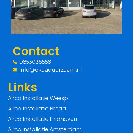
b
t
o
e
o
r
Contact
k
0853036558
-
info@ekaaduurzaam.nl
f
Links
Airco Installatie Weesp
Airco Installatie Breda
Airco Installatie Eindhoven
Airco installatie Amsterdam