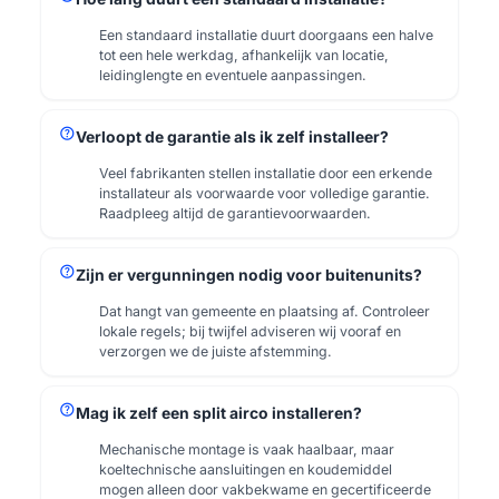
Een standaard installatie duurt doorgaans een halve
tot een hele werkdag, afhankelijk van locatie,
leidinglengte en eventuele aanpassingen.
help
Verloopt de garantie als ik zelf installeer?
Veel fabrikanten stellen installatie door een erkende
installateur als voorwaarde voor volledige garantie.
Raadpleeg altijd de garantievoorwaarden.
help
Zijn er vergunningen nodig voor buitenunits?
Dat hangt van gemeente en plaatsing af. Controleer
lokale regels; bij twijfel adviseren wij vooraf en
verzorgen we de juiste afstemming.
help
Mag ik zelf een split airco installeren?
Mechanische montage is vaak haalbaar, maar
koeltechnische aansluitingen en koudemiddel
mogen alleen door vakbekwame en gecertificeerde