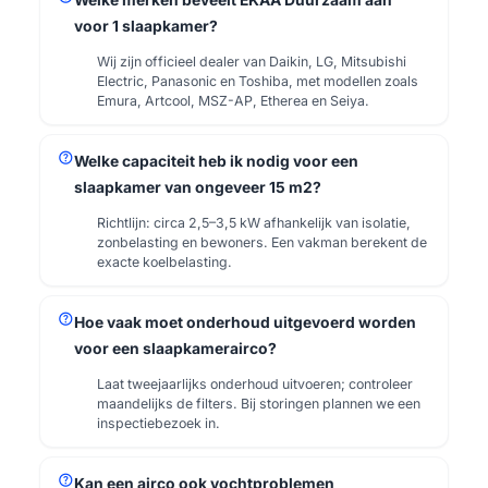
Welke merken beveelt EKAA Duurzaam aan
voor 1 slaapkamer?
Wij zijn officieel dealer van Daikin, LG, Mitsubishi
Electric, Panasonic en Toshiba, met modellen zoals
Emura, Artcool, MSZ-AP, Etherea en Seiya.
help
Welke capaciteit heb ik nodig voor een
slaapkamer van ongeveer 15 m2?
Richtlijn: circa 2,5–3,5 kW afhankelijk van isolatie,
zonbelasting en bewoners. Een vakman berekent de
exacte koelbelasting.
help
Hoe vaak moet onderhoud uitgevoerd worden
voor een slaapkamerairco?
Laat tweejaarlijks onderhoud uitvoeren; controleer
maandelijks de filters. Bij storingen plannen we een
inspectiebezoek in.
help
Kan een airco ook vochtproblemen