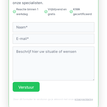
onze specialisten.
Reactie binnen 1
Vrijblijvend en
KIWA
check_circle
check_circle
check_circle
werkdag
gratis
gecertificeerd
Verstuur
Door dit formulier te versturen ga je akkoord met onze
privacyverklaring
.