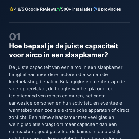
star
engineering
location_on
4.8/5 Google Reviews
500+ installaties
8 provincies
01
Hoe bepaal je de juiste capaciteit
voor airco in een slaapkamer?
De juiste capaciteit van een airco in een slaapkamer
hangt af van meerdere factoren die samen de
koelbelasting bepalen. Belangrijke elementen zijn de
vloeroppervlakte, de hoogte van het plafond, de
isolatiegraad van ramen en muren, het aantal
aanwezige personen en hun activiteit, en eventuele
warmtebronnen zoals elektronische apparaten of direct
zonlicht. Een ruime slaapkamer met veel glas en
weinig isolatie vraagt om meer capaciteit dan een
compactere, goed geïsoleerde kamer. In de praktijk
geldt: hoe hoger de warmtebelasting, hoe groter de