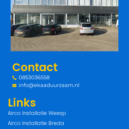
c
i
e
t
b
t
o
e
o
r
Contact
k
0853036558
-
info@ekaaduurzaam.nl
f
Links
Airco Installatie Weesp
Airco Installatie Breda