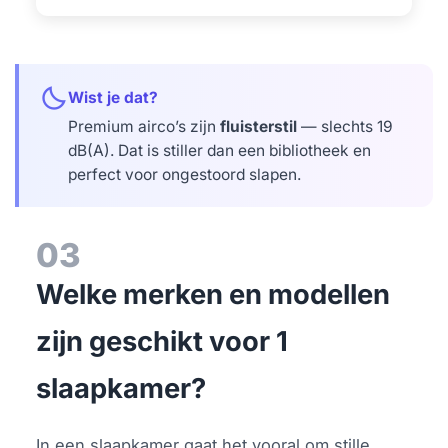
bedtime
Wist je dat?
Premium airco’s zijn
fluisterstil
— slechts 19
dB(A). Dat is stiller dan een bibliotheek en
perfect voor ongestoord slapen.
03
Welke merken en modellen
zijn geschikt voor 1
slaapkamer?
In een slaapkamer gaat het vooral om stille