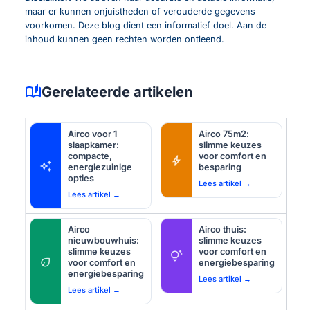
maar er kunnen onjuistheden of verouderde gegevens
voorkomen. Deze blog dient een informatief doel. Aan de
inhoud kunnen geen rechten worden ontleend.
auto_stories
Gerelateerde artikelen
Airco voor 1
Airco 75m2:
slaapkamer:
slimme keuzes
compacte,
voor comfort en
bolt
auto_awesome
energiezuinige
besparing
opties
Lees artikel →
Lees artikel →
Airco
Airco thuis:
nieuwbouwhuis:
slimme keuzes
slimme keuzes
voor comfort en
tips_and_updates
eco
voor comfort en
energiebesparing
energiebesparing
Lees artikel →
Lees artikel →