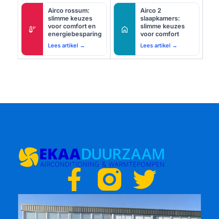
Airco rossum:
Airco 2
slimme keuzes
slaapkamers:
voor comfort en
slimme keuzes
thermostat
home
energiebesparing
voor comfort
Lees artikel →
Lees artikel →
F
T
a
w