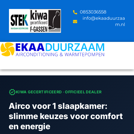
Skip
to
‪0853036558
content
info@ekaaduurzaa
m.nl
verified
KIWA GECERTIFICEERD · OFFICIEEL DEALER
Airco voor 1 slaapkamer:
slimme keuzes voor comfort
en energie