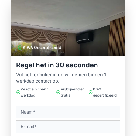
verified
KIWA Gecertificeerd
Regel het in 30 seconden
Vul het formulier in en wij nemen binnen 1
werkdag contact op.
Reactie binnen 1
Vrijblijvend en
KIWA
check_circle
check_circle
check_circle
werkdag
gratis
gecertificeerd