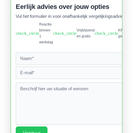
Eerlijk advies over jouw opties
Vul het formulier in voor onafhankelijk vergelijkingsadvies.
Reactie
binnen
Vrijblijvend
KIWA
check_circle
check_circle
check_circle
1
en gratis
gecertifi
werkdag
Verstuur