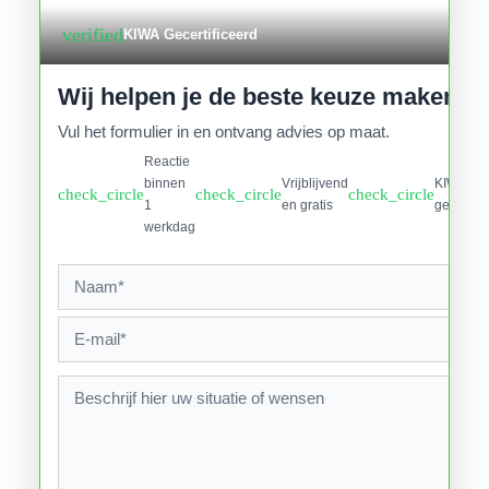
verified
KIWA Gecertificeerd
Wij helpen je de beste keuze maken
Vul het formulier in en ontvang advies op maat.
Reactie
binnen
Vrijblijvend
KIWA
check_circle
check_circle
check_circle
1
en gratis
gecertifi
werkdag