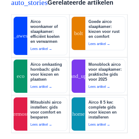
auto_stories
Gerelateerde artikelen
Airco
Goede airco
woonkamer of
slaapkamer:
slaapkamer:
kiezen voor rust
bolt
auto_awesome
efficiënt koelen
en comfort
en verwarmen
Lees artikel →
Lees artikel →
Airco omkasting
Monoblock airco
hornbach: gids
voor slaapkamer:
voor kiezen en
praktische gids
eco
tips_and_updates
plaatsen
voor 2025
Lees artikel →
Lees artikel →
Mitsubishi airco
Airco 8 5 kw:
instellen: gids
complete gids
voor comfort en
voor kiezen en
thermostat
home
besparen
installeren
Lees artikel →
Lees artikel →