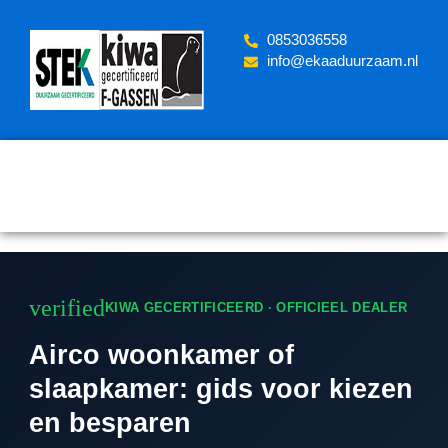
Skip
to
‪0853036558
content
info@ekaaduurzaam.nl
verified
KIWA GECERTIFICEERD · OFFICIEEL DEALER
Airco woonkamer of
slaapkamer: gids voor kiezen
en besparen