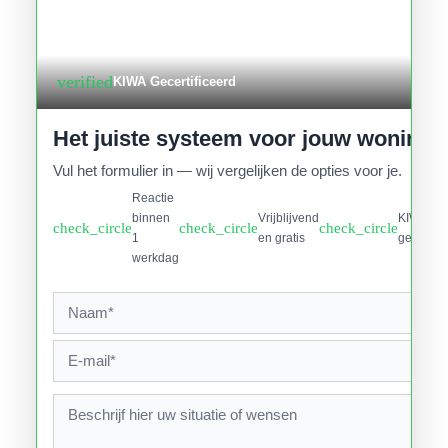
verified
KIWA Gecertificeerd
Het juiste systeem voor jouw woning
Vul het formulier in — wij vergelijken de opties voor je.
Reactie
binnen
Vrijblijvend
KIWA
check_circle
check_circle
check_circle
1
en gratis
gecertifi
werkdag