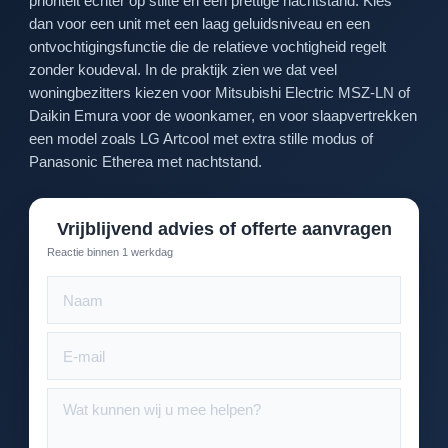
prioriteit echter op stilte en een prettige nachtstand. Kies
dan voor een unit met een laag geluidsniveau en een
ontvochtigingsfunctie die de relatieve vochtigheid regelt
zonder koudeval. In de praktijk zien we dat veel
woningbezitters kiezen voor Mitsubishi Electric MSZ-LN of
Daikin Emura voor de woonkamer, en voor slaapvertrekken
een model zoals LG Artcool met extra stille modus of
Panasonic Etherea met nachtstand.
Vrijblijvend advies of offerte aanvragen
Reactie binnen 1 werkdag