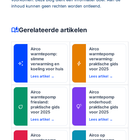
inhoud kunnen geen rechten worden ontleend.
auto_stories
Gerelateerde artikelen
Airco
Airco
warmtepomp:
warmtepomp
slimme
verwarming:
auto_awesome
bolt
verwarming en
praktische gids
koeling voor huis
voor 2025
Lees artikel →
Lees artikel →
Airco
Airco
warmtepomp
warmtepomp
friesland:
onderhoud:
eco
tips_and_updates
praktische gids
praktische gids
voor 2025
voor 2025
Lees artikel →
Lees artikel →
Airco
Airco op