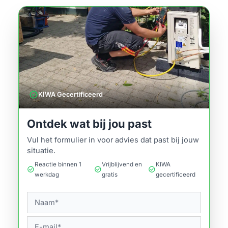
verified
KIWA Gecertificeerd
Ontdek wat bij jou past
Vul het formulier in voor advies dat past bij jouw
situatie.
Reactie binnen 1
Vrijblijvend en
KIWA
check_circle
check_circle
check_circle
werkdag
gratis
gecertificeerd