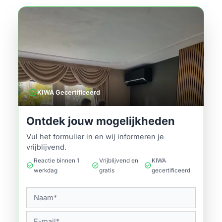
verified
KIWA Gecertificeerd
Ontdek jouw mogelijkheden
Vul het formulier in en wij informeren je
vrijblijvend.
Reactie binnen 1
Vrijblijvend en
KIWA
check_circle
check_circle
check_circle
werkdag
gratis
gecertificeerd