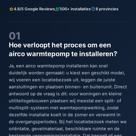
star
engineering
location_on
4.8/5 Google Reviews
500+ installaties
8 provincies
01
Hoe verloopt het proces om een
airco warmtepomp te installeren?
Ja, een airco warmtepomp installeren kan snel
duidelijk worden gemaakt: u kiest een geschikt model,
wij voeren een locatiebezoek uit, leggen de juiste
aansluitingen en plaatsen binnen- en buitenunit. Direct
antwoord op de vraag is dit: voor woningen en kleine
utiliteitsgebouwen plaatsen wij meestal een split- of
multisplit-systeem met warmtepompwerking, zodat
dezelfde installatie koelt in de zomer en verwarmt in
de overgangsperiodes. Bij het locatiebezoek meten we
oriëntatie, gevelmateriaal, beschikbare ruimte en de
bestaande verwarmingsinstallatie. Dat bepaalt of een