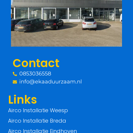
e
t
b
t
o
e
o
r
Contact
k
0853036558
-
info@ekaaduurzaam.nl
f
Links
Airco Installatie Weesp
Airco Installatie Breda
Airco Installatie Eindhoven