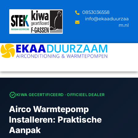
Skip
to
‪0853036558
content
info@ekaaduurzaa
m.nl
verified
KIWA GECERTIFICEERD · OFFICIEEL DEALER
Airco Warmtepomp
Installeren: Praktische
Aanpak