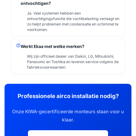
ontvochtigen?
Ja. Veel systemen hebben een
ontvochtigingsfunctie die vochtbelasting verlaagt en
zo helpt problemen met condensatie en schimmel te
voorkomen.
help
Werkt Ekaa met welke merken?
Wij zijn officieel dealer van Daikin, LG, Mitsubishi,
Panasonic en Toshiba en leveren service volgens de
fabrieksvoorwaarden.
Professionele airco installatie nodig?
Onze KIWA-gecertificeerde monteurs staan voor u
klaar.