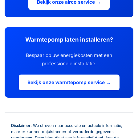
Bekijk onze airco service →
Warmtepomp laten installeren?
Bespaar op uw energiekosten met een
professionele installatie.
Bekijk onze warmtepomp service →
Disclaimer:
We streven naar accurate en actuele informatie,
maar er kunnen onjuistheden of verouderde gegevens
voorkomen. Deze blog dient een informatief doel. Aan de