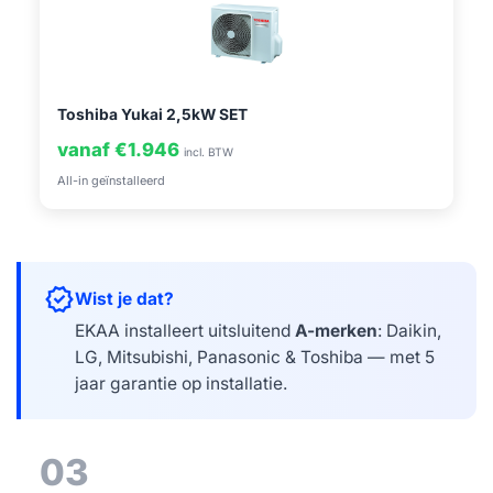
Toshiba Yukai 2,5kW SET
vanaf €1.946
incl. BTW
All-in geïnstalleerd
verified
Wist je dat?
EKAA installeert uitsluitend
A-merken
: Daikin,
LG, Mitsubishi, Panasonic & Toshiba — met 5
jaar garantie op installatie.
03