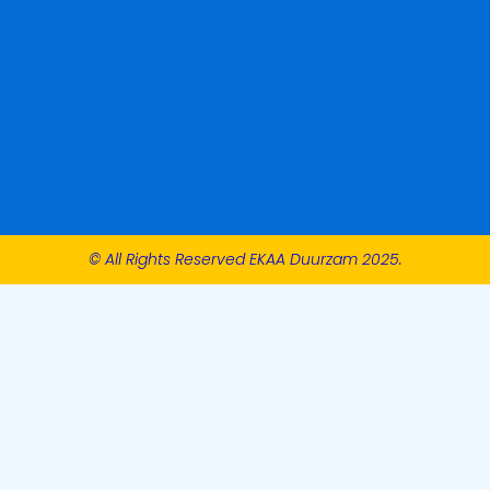
© All Rights Reserved EKAA Duurzam 2025.