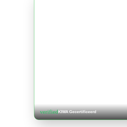
verified
KIWA Gecertificeerd