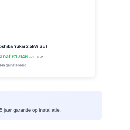
oshiba Yukai 2,5kW SET
anaf €1.946
incl. BTW
l-in geïnstalleerd
jaar garantie op installatie.