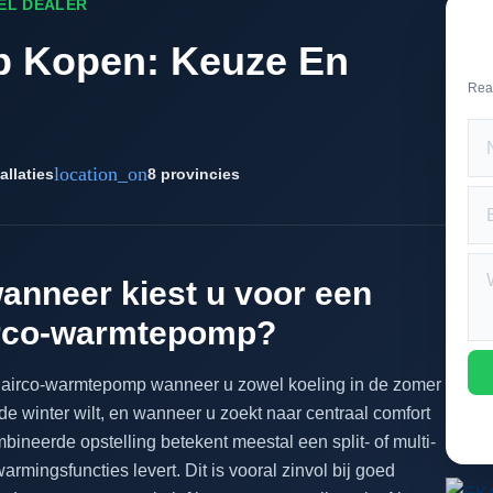
EEL DEALER
 Kopen: Keuze En
Rea
location_on
allaties
8 provincies
anneer kiest u voor een
irco-warmtepomp?
 airco-warmtepomp wanneer u zowel koeling in de zomer
 de winter wilt, en wanneer u zoekt naar centraal comfort
ineerde opstelling betekent meestal een split- of multi-
rmingsfuncties levert. Dit is vooral zinvol bij goed