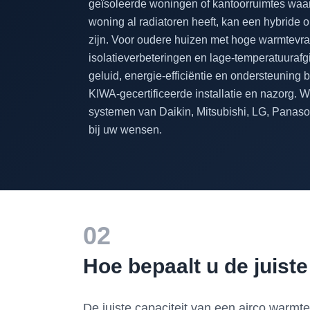
geïsoleerde woningen of kantoorruimtes waar 
woning al radiatoren heeft, kan een hybride 
zijn. Voor oudere huizen met hoge warmtevraa
isolatieverbeteringen en lage-temperatuurafgi
geluid, energie-efficiëntie en ondersteuning bij
KIWA-gecertificeerde installatie en nazorg. 
systemen van Daikin, Mitsubishi, LG, Panason
bij uw wensen.
02
Hoe bepaalt u de juiste
De juiste capaciteit van een airco warm