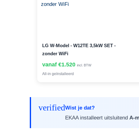
LG W-Model - W12TE 3,5kW SET -
zonder WiFi
vanaf €1.520
incl. BTW
All-in geïnstalleerd
verified
Wist je dat?
EKAA installeert uitsluitend
A-m