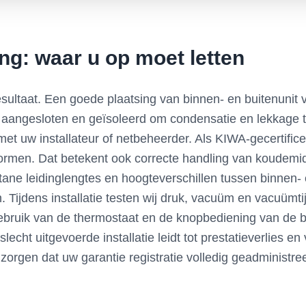
ring: waar u op moet letten
esultaat. Een goede plaatsing van binnen- en buitenunit
 aangesloten en geïsoleerd om condensatie en lekkage t
t uw installateur of netbeheerder. Als KIWA-gecertificeer
ormen. Dat betekent ook correcte handling van koudemid
stane leidinglengtes en hoogteverschillen tussen binnen
n. Tijdens installatie testen wij druk, vacuüm en vacuüm
et gebruik van de thermostaat en de knopbediening van de 
echt uitgevoerde installatie leidt tot prestatieverlies en
orgen dat uw garantie registratie volledig geadministree