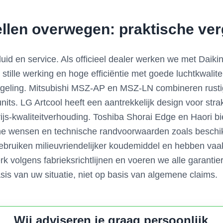
len overwegen: praktische verg
luid en service. Als officieel dealer werken we met Daiki
stille werking en hoge efficiëntie met goede luchtkwalite
egeling. Mitsubishi MSZ-AP en MSZ-LN combineren rusti
units. LG Artcool heeft een aantrekkelijk design voor str
 prijs-kwaliteitverhouding. Toshiba Shorai Edge en Haori
che wensen en technische randvoorwaarden zoals beschikb
bruiken milieuvriendelijker koudemiddel en hebben vaak 
erk volgens fabrieksrichtlijnen en voeren we alle garantie
sis van uw situatie, niet op basis van algemene claims.
Wij adviseren je graag persoonlijk