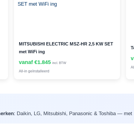
MITSUBISHI ELECTRIC MSZ-HR 2,5 KW SET
T
met WiFi ing
v
vanaf €1.845
incl. BTW
Al
All-in geïnstalleerd
erken
: Daikin, LG, Mitsubishi, Panasonic & Toshiba — met 5 