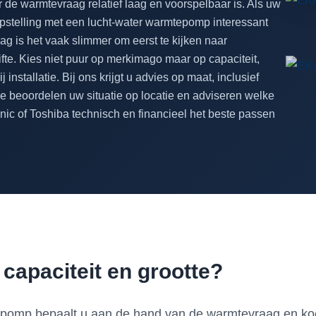
de warmtevraag relatief laag en voorspelbaar is. Als uw
opstelling met een lucht-water warmtepomp interessant
g is het vaak slimmer om eerst te kijken naar
fte. Kies niet puur op merkimago maar op capaciteit,
 installatie. Bij ons krijgt u advies op maat, inclusief
We beoordelen uw situatie op locatie en adviseren welke
ic of Toshiba technisch en financieel het beste passen
 capaciteit en grootte?
tepomp bepaalt u aan de hand van de warmtevraag en koe