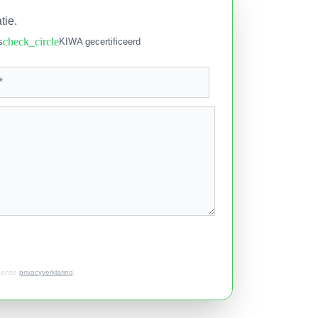
tie.
check_circle
s
KIWA gecertificeerd
t onze
privacyverklaring
.