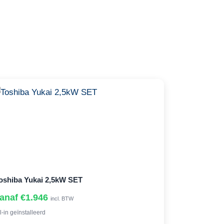
oshiba Yukai 2,5kW SET
anaf €1.946
incl. BTW
l-in geïnstalleerd