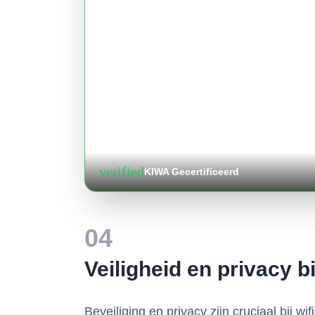
verified
KIWA Gecertificeerd
04
Veiligheid en privacy b
Beveiliging en privacy zijn cruciaal bij w