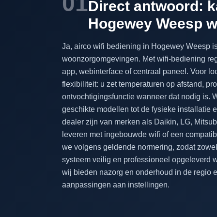
01
Direct antwoord: ka
Hogewey Weesp w
Ja, airco wifi bediening in Hogewey Weesp i
woonzorgomgevingen. Met wifi-bediening rege
app, webinterface of centraal paneel. Voor l
flexibiliteit: u zet temperaturen op afstand,
ontvochtigingsfunctie wanneer dat nodig is. 
geschikte modellen tot de fysieke installatie e
dealer zijn van merken als Daikin, LG, Mitsu
leveren met ingebouwde wifi of een compatib
we volgens geldende normering, zodat zowel
systeem veilig en professioneel opgeleverd 
wij bieden nazorg en onderhoud in de regio en
aanpassingen aan instellingen.