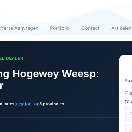
fferte Aanvragen
Portfolio
Contact
Artikelen
EEL DEALER
ing Hogewey Weesp:
Rea
r
Pl
to 
location_on
allaties
8 provincies