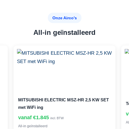
Onze Airco's
All-in geïnstalleerd
MITSUBISHI ELECTRIC MSZ-HR 2,5 KW SET
T
met WiFi ing
v
vanaf €1.845
incl. BTW
Al
All-in geïnstalleerd