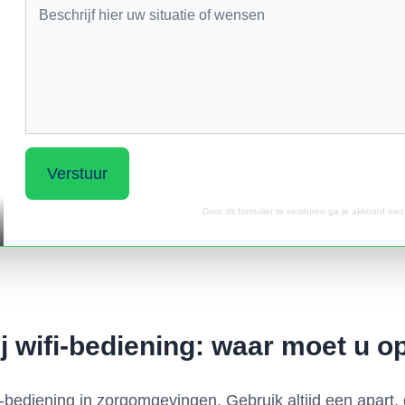
Verstuur
Door dit formulier te versturen ga je akkoord me
ij wifi-bediening: waar moet u o
ifi-bediening in zorgomgevingen. Gebruik altijd een apart