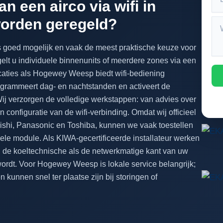
n een airco via wifi in
orden geregeld?
s goed mogelijk en vaak de meest praktische keuze voor
lt u individuele binnenunits of meerdere zones via een
ocaties als Hogewey Weesp biedt wifi-bediening
 programmeert dag- en nachtstanden en activeert de
Wij verzorgen de volledige werkstappen: van advies over
n configuratie van de wifi-verbinding. Omdat wij officieel
bishi, Panasonic en Toshiba, kunnen we vaak toestellen
ele module. Als KIWA-gecertificeerde installateur werken
 de koeltechnische als de netwerkmatige kant van uw
wordt. Voor Hogewey Weesp is lokale service belangrijk;
 kunnen snel ter plaatse zijn bij storingen of