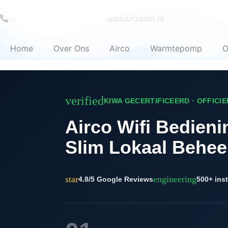
Skip
to
‪0853036558
info@ekaaduurzaam.nl
content
Home
Over Ons
Airco
Warmtepomp
O
verified
KIWA GECERTIFICEERD · OFFICI
Airco Wifi Bedien
Slim Lokaal Behee
star
engineering
4.8/5 Google Reviews
500+ inst