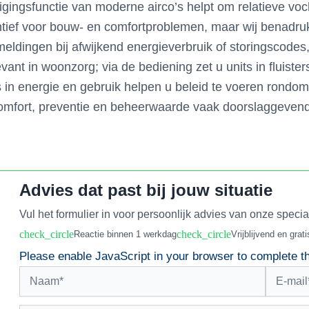
tigingsfunctie van moderne airco’s helpt om relatieve v
ntief voor bouw- en comfortproblemen, maar wij benadru
eldingen bij afwijkend energieverbruik of storingscodes
levant in woonzorg; via de bediening zet u units in fluist
ds in energie en gebruik helpen u beleid te voeren rond
mfort, preventie en beheerwaarde vaak doorslaggevend b
Advies dat past bij jouw situatie
Vul het formulier in voor persoonlijk advies van onze specia
check_circle
check_circle
Reactie binnen 1 werkdag
Vrijblijvend en grati
Please enable JavaScript in your browser to complete th