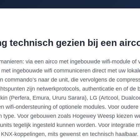
ng technisch gezien bij een airc
anieren: via een airco met ingebouwde wifi-module of vi
n met ingebouwde wifi communiceren direct met uw loka
en commando’s naar de unit, die vervolgens de compresso
spunten zijn netwerkprotocols, authenticatie en of de bes
kin (Perfera, Emura, Ururu Sarara), LG (Artcool, Dualco
n wifi-ondersteuning of optionele modules. Voor oudere u
en type. Voor gebouwen zoals Hogewey Weesp kiezen we 
units tegelijk ingesteld kunnen worden. Voor integrat
 KNX-koppelingen, mits gewenst en technisch haalbaar.