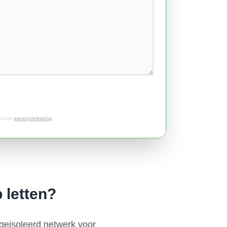
t onze
privacyverklaring
.
p letten?
, geisoleerd netwerk voor