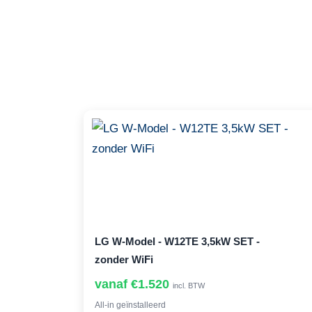
LG W-Model - W12TE 3,5kW SET -
zonder WiFi
vanaf €1.520
incl. BTW
All-in geïnstalleerd