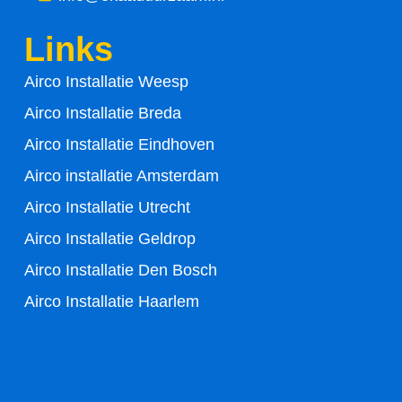
b
t
Links
o
e
Airco Installatie Weesp
o
r
Airco Installatie Breda
k
Airco Installatie Eindhoven
-
Airco installatie Amsterdam
Airco Installatie Utrecht
f
Airco Installatie Geldrop
Airco Installatie Den Bosch
Airco Installatie Haarlem