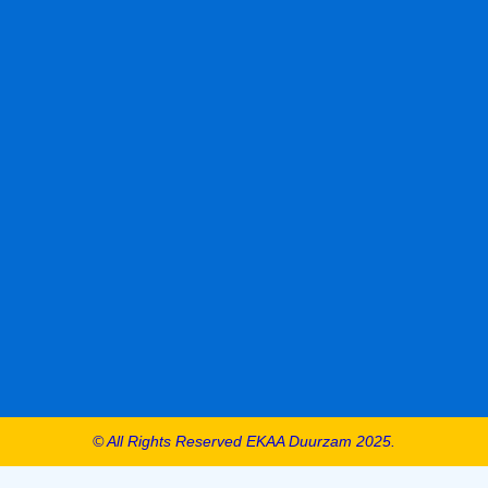
© All Rights Reserved EKAA Duurzam 2025.