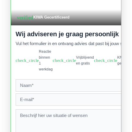
verified
KIWA Gecertificeerd
Wij adviseren je graag persoonlijk
Vul het formulier in en ontvang advies dat past bij jouw situati
Reactie
binnen
Vrijblijvend
KIWA
check_circle
check_circle
check_circle
1
en gratis
gecertifi
werkdag