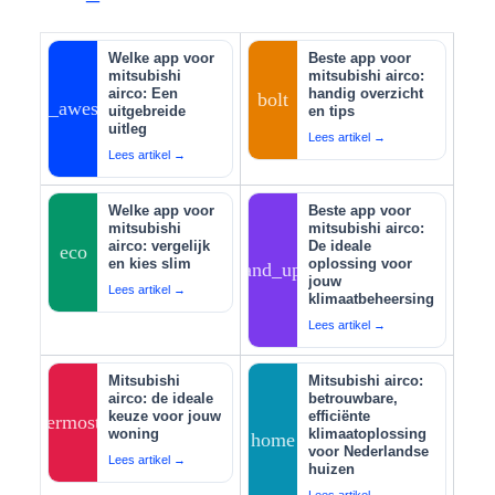
Welke app voor
Beste app voor
mitsubishi
mitsubishi airco:
airco: Een
handig overzicht
bolt
auto_awesome
uitgebreide
en tips
uitleg
Lees artikel →
Lees artikel →
Welke app voor
Beste app voor
mitsubishi
mitsubishi airco:
airco: vergelijk
De ideale
eco
en kies slim
oplossing voor
tips_and_updates
jouw
Lees artikel →
klimaatbeheersing
Lees artikel →
Mitsubishi
Mitsubishi airco:
airco: de ideale
betrouwbare,
keuze voor jouw
efficiënte
thermostat
woning
klimaatoplossing
home
voor Nederlandse
Lees artikel →
huizen
Lees artikel →