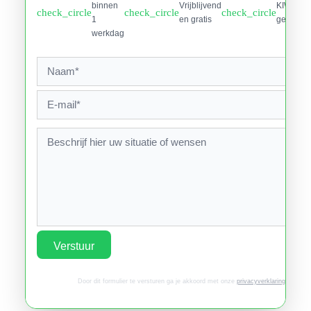
binnen
Vrijblijvend
KIWA
check_circle
check_circle
check_circle
1
en gratis
gecertifi
werkdag
Verstuur
Door dit formulier te versturen ga je akkoord met onze
privacyverklaring
.