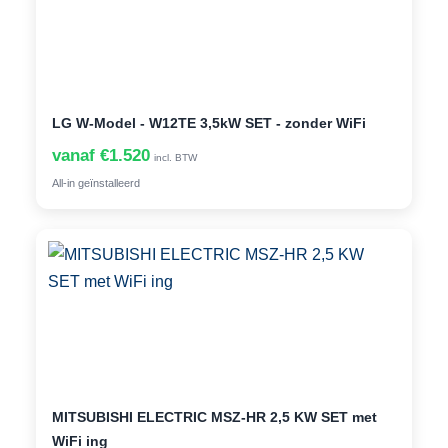
LG W-Model - W12TE 3,5kW SET - zonder WiFi
vanaf €1.520
incl. BTW
All-in geïnstalleerd
MITSUBISHI ELECTRIC MSZ-HR 2,5 KW SET met
WiFi ing