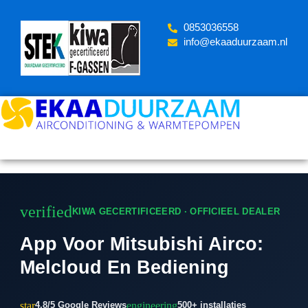
Skip
to
‪0853036558
content
info@ekaaduurzaam.nl
verified
KIWA GECERTIFICEERD · OFFICIEEL DEALER
App Voor Mitsubishi Airco:
Melcloud En Bediening
star
engineering
4.8/5 Google Reviews
500+ installaties