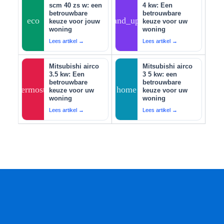
scm 40 zs w: een
4 kw: Een
betrouwbare
betrouwbare
eco
tips_and_updates
keuze voor jouw
keuze voor uw
woning
woning
Lees artikel →
Lees artikel →
Mitsubishi airco
Mitsubishi airco
3.5 kw: Een
3 5 kw: een
betrouwbare
betrouwbare
thermostat
home
keuze voor uw
keuze voor uw
woning
woning
Lees artikel →
Lees artikel →