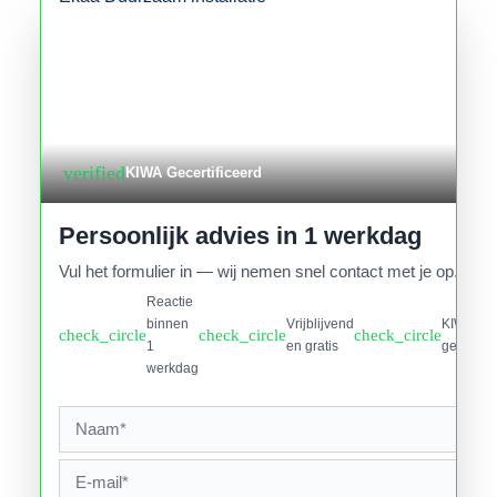
verified
KIWA Gecertificeerd
Persoonlijk advies in 1 werkdag
Vul het formulier in — wij nemen snel contact met je op.
Reactie
binnen
Vrijblijvend
KIWA
check_circle
check_circle
check_circle
1
en gratis
gecertifi
werkdag