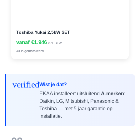
Toshiba Yukai 2,5kW SET
vanaf €1.946
incl. BTW
All-in geïnstalleerd
verified
Wist je dat?
EKAA installeert uitsluitend
A-merken
:
Daikin, LG, Mitsubishi, Panasonic &
Toshiba — met 5 jaar garantie op
installatie.