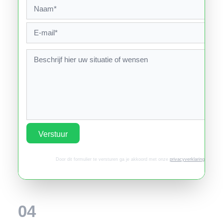
Verstuur
Door dit formulier te versturen ga je akkoord met onze
privacyverklaring
.
04