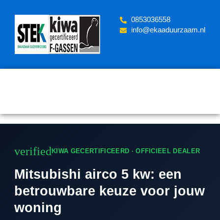
Skip
to
‪0853036558
content
info@ekaaduurzaam.nl
verified
KIWA GECERTIFICEERD · OFFICIEEL DEALER
Mitsubishi airco 5 kw: een
betrouwbare keuze voor jouw
woning