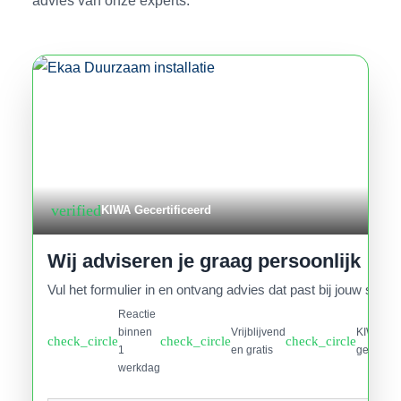
advies van onze experts.
verified
KIWA Gecertificeerd
Wij adviseren je graag persoonlijk
Vul het formulier in en ontvang advies dat past bij jouw situati
Reactie
binnen
Vrijblijvend
KIWA
check_circle
check_circle
check_circle
1
en gratis
gecertifi
werkdag