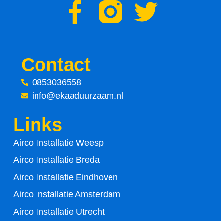
F
T
a
w
c
i
Contact
e
t
0853036558
info@ekaaduurzaam.nl
b
t
Links
o
e
Airco Installatie Weesp
o
r
Airco Installatie Breda
k
Airco Installatie Eindhoven
-
Airco installatie Amsterdam
Airco Installatie Utrecht