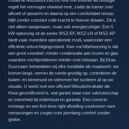
moderne Mitsubishi Electric-unit met inverter-technologie
regelt het vermogen vloeiend mee, zodat de kamer snel
afkoelt of opwarmt en daarna op een comfortabel niveau
blijft zonder constant volle kracht te hoeven draaien. Dit is
niet alleen aangenaam, maar ook energiezuiniger. Een 5
kW-oplossing uit de series MSZ-EF, MSZ-LN of MSZ-AP
biedt vaak meerdere operationele modi, waaronder een
efficiënte ontvochtigingsstand. Voor vochtbeheersing is dat
een groot voordeel: minder condensatie aan muren en glas
waardoor vochtproblemen minder snel ontstaan. Bij Ekaa
Duurzaam behandelen wij elke installatie als maatwerk: we
komen langs, nemen de ruimte grondig op, controleren de
buiten- en binnenunit en stemmen het systeem af op uw
situatie. U werkt met een officieel Mitsubishi-dealer die
Kiwa-gecertificeerd is, wat garant staat voor vakmanschap
en zekerheid bij onderhoud en garantie. Een correcte
montage en een first-time-right afstelling voorkomen nare
verrassingen en zorgen voor jarenlang comfort zonder
gedoe.