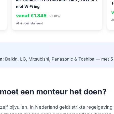
T
met WiFi ing
v
vanaf €1.845
incl. BTW
Al
All-in geïnstalleerd
n
: Daikin, LG, Mitsubishi, Panasonic & Toshiba — met 5 j
of moet een monteur het doen?
 zelf bijvullen. In Nederland geldt strikte regelgevi