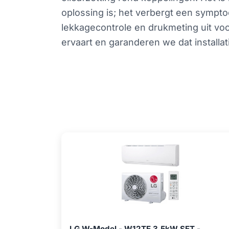
oplossing is; het verbergt een sympt
lekkagecontrole en drukmeting uit voo
ervaart en garanderen we dat install
LG W-Model - W12TE 3,5kW SET -