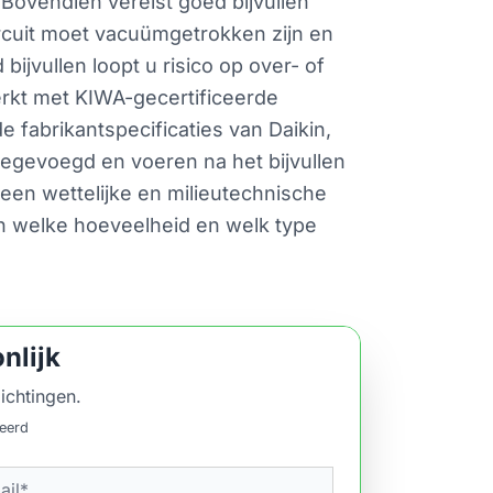
ovendien vereist goed bijvullen
rcuit moet vacuümgetrokken zijn en
ijvullen loopt u risico op over- of
erkt met KIWA-gecertificeerde
 fabrikantspecificaties van Daikin,
oegevoegd en voeren na het bijvullen
k een wettelijke en milieutechnische
nen welke hoeveelheid en welk type
nlijk
ichtingen.
ceerd