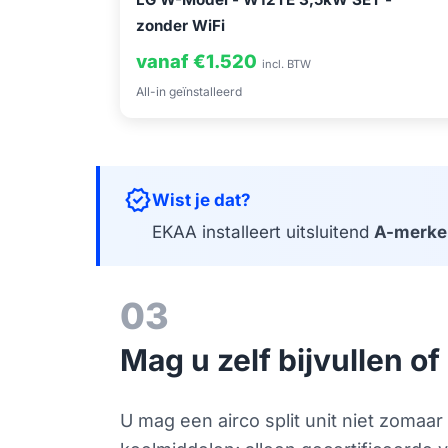
zonder WiFi
vanaf €1.520
incl. BTW
All-in geïnstalleerd
verified
Wist je dat?
EKAA installeert uitsluitend
A-merke
03
Mag u zelf bijvullen 
U mag een airco split unit niet zomaar