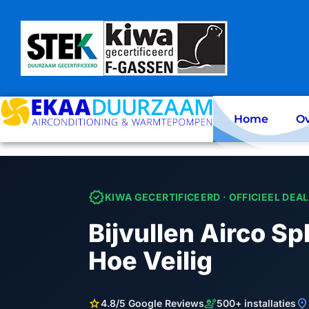
Skip
to
content
Home
Ov
verified
KIWA GECERTIFICEERD · OFFICIEEL DEA
Bijvullen Airco Sp
Hoe Veilig
star
engineering
location_on
4.8/5 Google Reviews
500+ installaties