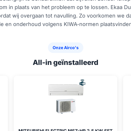
oom in plaats van het probleem op te lossen. Ekaa 
rdat wij overgaan tot navulling. Zo voorkomen we da
atie en onderhoud volgens KIWA-normen plaatsvinden
Onze Airco's
All-in geïnstalleerd
MITSUBISHI ELECTRIC MSZ-HR 2,5 KW SET