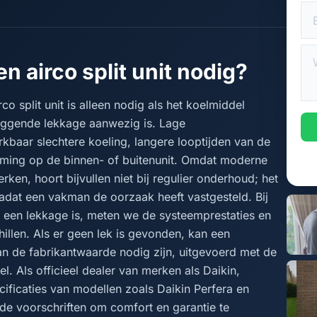
n airco split unit nodig?
o split unit is alleen nodig als het koelmiddel
liggende lekkage aanwezig is. Lage
kbaar slechtere koeling, langere looptijden van de
rming op de binnen- of buitenunit. Omdat moderne
ken, hoort bijvullen niet bij regulier onderhoud; het
 nadat een vakman de oorzaak heeft vastgesteld. Bij
een lekkage is, meten we de systeemprestaties en
illen. Als er geen lek is gevonden, kan een
an de fabrikantwaarde nodig zijn, uitgevoerd met de
l. Als officieel dealer van merken als Daikin,
ificaties van modellen zoals Daikin Perfera en
e voorschriften om comfort en garantie te