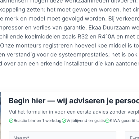
e vakmensen mogen deze werkzaamheden uitvoeren. B
koppeling zetten: het moet gewogen worden, het ci
ke merk en model moet gevolgd worden. Bij verkeerd b
mpressor en verlies van garantie. Ekaa Duurzaam w
hillende koelmiddelen zoals R32 en R410A en met de
 Onze monteurs registreren hoeveel koelmiddel is t
lleen verstandig voor de systeemprestaties; het is oo
ltijd over aan een erkende installateur die kan aanto
Begin hier — wij adviseren je persoo
Vul het formulier in voor een eerste advies zonder verpl
check_circle
check_circle
check_circle
Reactie binnen 1 werkdag
Vrijblijvend en gratis
KIWA gecertifi