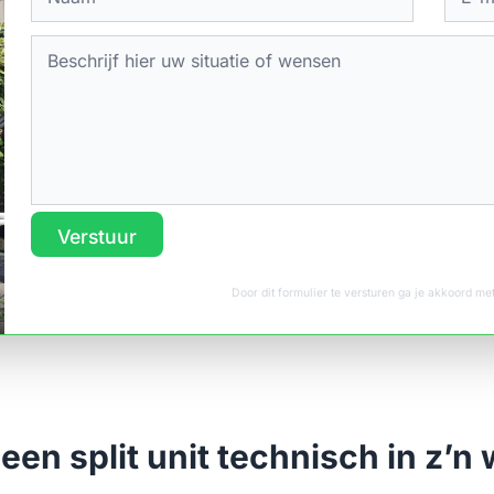
Verstuur
Door dit formulier te versturen ga je akkoord m
een split unit technisch in z’n