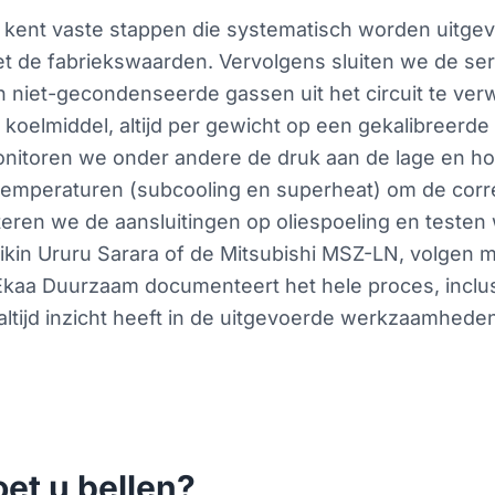
n kent vaste stappen die systematisch worden uitge
et de fabriekswaarden. Vervolgens sluiten we de se
niet-gecondenseerde gassen uit het circuit te verw
oelmiddel, altijd per gewicht op een gekalibreerde
monitoren we onder andere de druk aan de lage en h
peraturen (subcooling en superheat) om de correcte
teren we de aansluitingen op oliespoeling en testen 
aikin Ururu Sarara of de Mitsubishi MSZ-LN, volgen
Ekaa Duurzaam documenteert het hele proces, inclus
altijd inzicht heeft in de uitgevoerde werkzaamhed
et u bellen?