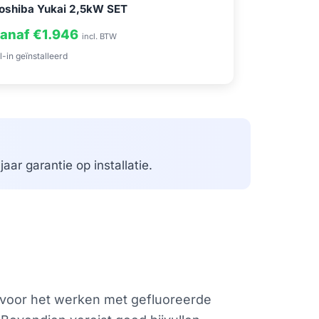
oshiba Yukai 2,5kW SET
anaf €1.946
incl. BTW
l-in geïnstalleerd
aar garantie op installatie.
ng voor het werken met gefluoreerde