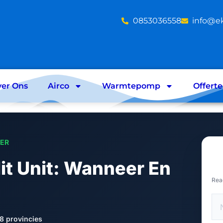
‪0853036558
info@e
er Ons
Airco
Warmtepomp
Offert
LER
lit Unit: Wanneer En
Rea
8 provincies