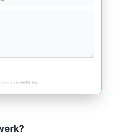
et onze
privacyverklaring
.
 werk?