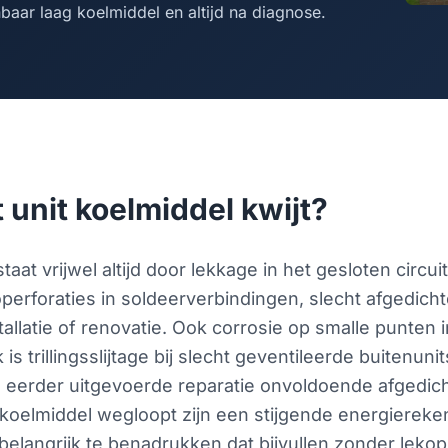
baar laag koelmiddel en altijd na diagnose.
 unit koelmiddel kwijt?
staat vrijwel altijd door lekkage in het gesloten circ
operforaties in soldeerverbindingen, slecht afgedic
allatie of renovatie. Ook corrosie op smalle punten i
s trillingsslijtage bij slecht geventileerde buitenunits
n eerder uitgevoerde reparatie onvoldoende afgedic
et koelmiddel wegloopt zijn een stijgende energierek
 belangrijk te benadrukken dat bijvullen zonder lekops