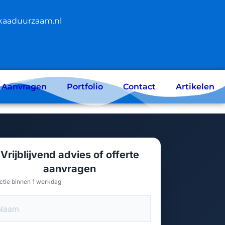
kaaduurzaam.nl
e Aanvragen
Portfolio
Contact
Artikelen
Vrijblijvend advies of offerte
aanvragen
ctie binnen 1 werkdag