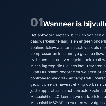
01
Wanneer is bijvulle
Het antwoord meteen: bijvullen van een airc
daadwerkelijk te laag is en er geen onder
koelmiddelniveaus tonen zich vaak als mer
compressor en in sommige gevallen ijsvo
systemen met een verzegeld koelcircuit wer
is een ingreep die u alleen laat uitvoeren
Ekaa Duurzaam beoordelen we eerst of er 
controleren we druk- en temperatuurversch
gecontroleerde naverstrekking op basis v
juiste apparatuur en het correcte koelmidde
Mitsubishi en LG kennen we de fabriekspec
Mitsubishi MSZ-AP en werken we volgens d