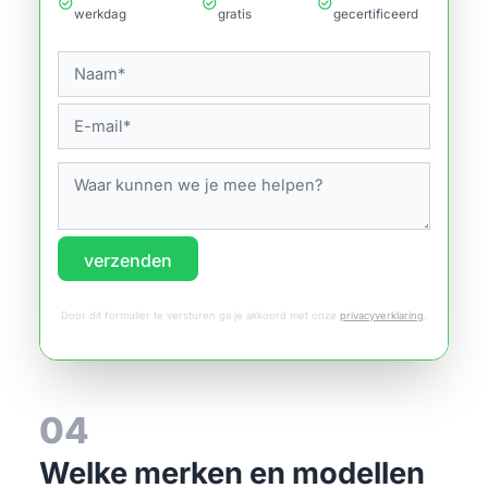
check_circle
check_circle
check_circle
werkdag
gratis
gecertificeerd
verzenden
Door dit formulier te versturen ga je akkoord met onze
privacyverklaring
.
04
Welke merken en modellen