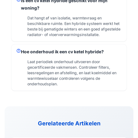
Is een cv ketel hybride geschikt voor mijn
woning?
Dat hangt af van isolatie, warmtevraag en
beschikbare ruimte. Een hybride systeem werkt het
beste bij gematigde winters en een goed afgestelde
radiator- of vloerverwarmingsinstallatie.
help
Hoe onderhoud ik een cv ketel hybride?
Laat periodiek onderhoud uitvoeren door
gecertificeerde vakmensen. Controleer filters,
leesregelingen en afstelling, en laat koelmiddel en
warmtewisselaar controleren volgens de
onderhoudsplan.
Gerelateerde Artikelen