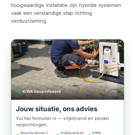
hoogwaardige installatie zijn hybride systemen
vaak een verstandige stap richting
verduurzaming.
verified
KIWA Gecertificeerd
Jouw situatie, ons advies
Vul het formulier in — vrijblijvend en zonder
verplichtingen.
Reactie binnen 1
Vrijblijvend en
KIWA