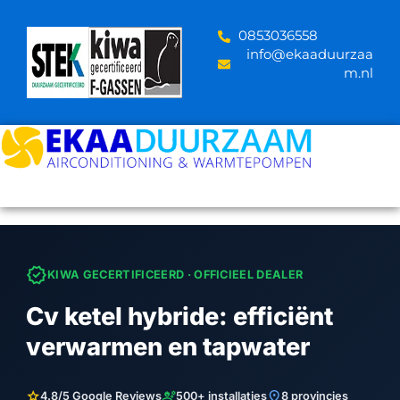
Skip
to
‪0853036558
content
info@ekaaduurzaa
m.nl
verified
KIWA GECERTIFICEERD · OFFICIEEL DEALER
Cv ketel hybride: efficiënt
verwarmen en tapwater
star
engineering
location_on
4.8/5 Google Reviews
500+ installaties
8 provincies