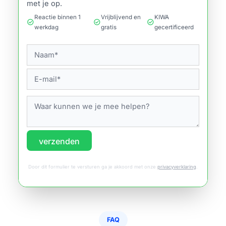
met je op.
Reactie binnen 1
Vrijblijvend en
KIWA
check_circle
check_circle
check_circle
werkdag
gratis
gecertificeerd
verzenden
Door dit formulier te versturen ga je akkoord met onze
privacyverklaring
.
FAQ