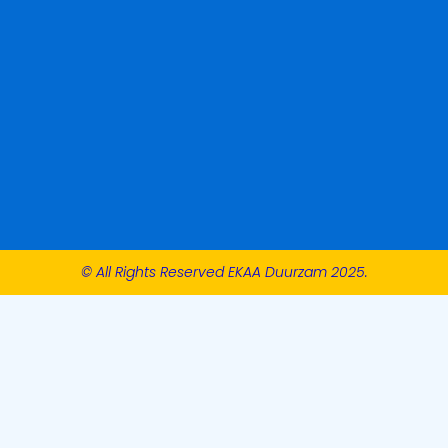
© All Rights Reserved EKAA Duurzam 2025.