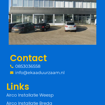
c
i
e
t
b
t
o
e
o
r
Contact
k
0853036558
-
info@ekaaduurzaam.nl
f
Links
Airco Installatie Weesp
Airco Installatie Breda