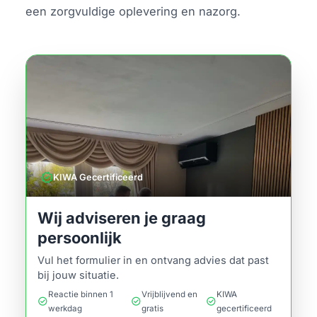
een zorgvuldige oplevering en nazorg.
verified
KIWA Gecertificeerd
Wij adviseren je graag
persoonlijk
Vul het formulier in en ontvang advies dat past
bij jouw situatie.
Reactie binnen 1
Vrijblijvend en
KIWA
check_circle
check_circle
check_circle
werkdag
gratis
gecertificeerd