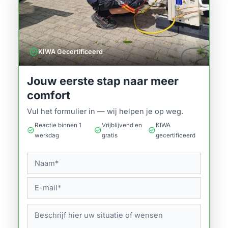
verified
KIWA Gecertificeerd
Jouw eerste stap naar meer
comfort
Vul het formulier in — wij helpen je op weg.
Reactie binnen 1
Vrijblijvend en
KIWA
check_circle
check_circle
check_circle
werkdag
gratis
gecertificeerd