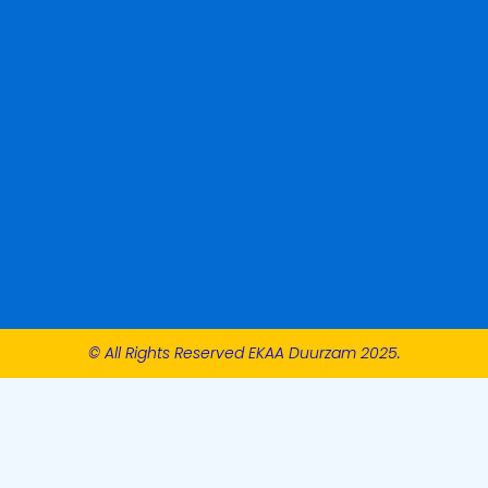
© All Rights Reserved EKAA Duurzam 2025.