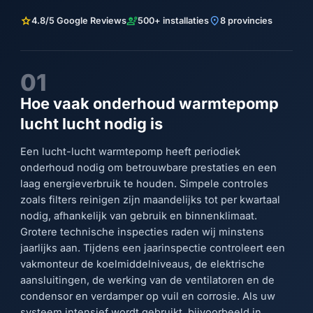
star
engineering
location_on
4.8/5 Google Reviews
500+ installaties
8 provincies
01
Hoe vaak onderhoud warmtepomp
lucht lucht nodig is
Een lucht-lucht warmtepomp heeft periodiek
onderhoud nodig om betrouwbare prestaties en een
laag energieverbruik te houden. Simpele controles
zoals filters reinigen zijn maandelijks tot per kwartaal
nodig, afhankelijk van gebruik en binnenklimaat.
Grotere technische inspecties raden wij minstens
jaarlijks aan. Tijdens een jaarinspectie controleert een
vakmonteur de koelmiddelniveaus, de elektrische
aansluitingen, de werking van de ventilatoren en de
condensor en verdamper op vuil en corrosie. Als uw
systeem intensief wordt gebruikt, bijvoorbeeld in