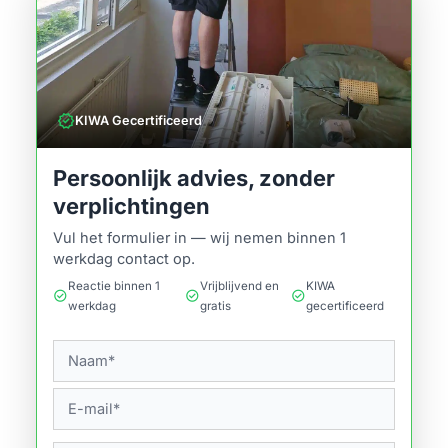
verified
KIWA Gecertificeerd
Persoonlijk advies, zonder
verplichtingen
Vul het formulier in — wij nemen binnen 1
werkdag contact op.
Reactie binnen 1
Vrijblijvend en
KIWA
check_circle
check_circle
check_circle
werkdag
gratis
gecertificeerd