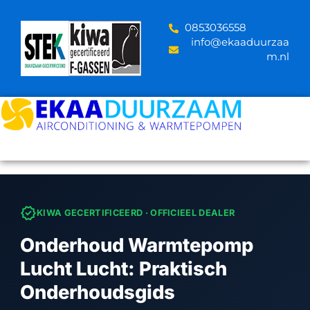
Skip
to
‪0853036558
content
info@ekaaduurzaa
m.nl
verified
KIWA GECERTIFICEERD · OFFICIEEL DEALER
Onderhoud Warmtepomp
Lucht Lucht: Praktisch
Onderhoudsgids