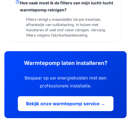
help
Hoe vaak moet ik de filters van mijn lucht-lucht
warmtepomp reinigen?
Filters reinigt u maandelijks tot per kwartaal,
afhankelijk van vuilbelasting. In huizen met
huisdieren of veel stof vaker reinigen. Vervang
filters volgens fabrikantaanbeveling.
Warmtepomp laten installeren?
Bespaar op uw energiekosten met een
professionele installatie.
Bekijk onze warmtepomp service →