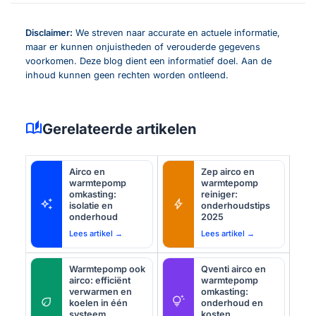
Disclaimer:
We streven naar accurate en actuele informatie,
maar er kunnen onjuistheden of verouderde gegevens
voorkomen. Deze blog dient een informatief doel. Aan de
inhoud kunnen geen rechten worden ontleend.
auto_stories
Gerelateerde artikelen
Airco en
Zep airco en
warmtepomp
warmtepomp
omkasting:
reiniger:
auto_awesome
bolt
isolatie en
onderhoudstips
onderhoud
2025
Lees artikel →
Lees artikel →
Warmtepomp ook
Qventi airco en
airco: efficiënt
warmtepomp
verwarmen en
omkasting:
eco
tips_and_updates
koelen in één
onderhoud en
systeem
kosten