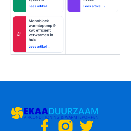
Lees artikel →
Lees artikel →
Monoblock
warmtepomp 9
kw: efficiënt
thermostat
verwarmen in
huis
Lees artikel →
F
T