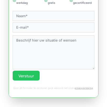
check_circle
check_circle
check_circle
werkdag
gratis
gecertificeerd
Verstuur
Door dit formulier te versturen ga je akkoord met onze
privacyverklaring
.