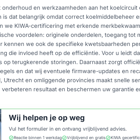
at onderhoud en werkzaamheden aan het koelcircuit 
is dat belangrijk omdat correct koelmiddelbeheer e
n we KIWA-certificering met erkende merkbekwaamhei
ische voordelen: originele onderdelen, toegang tot
dealer kennen we ook de specifieke kwetsbaarheden 
g die invloed heeft op de efficiëntie. Voor u leidt 
ns op terugkerende storingen. Daarnaast zorgt offici
egels en dat wij eventuele firmware-updates en rec
d, Utrecht en omliggende provincies maakt snelle s
 verbeteren resultaat en beschermen uw garantie en
Wij helpen je op weg
Vul het formulier in en ontvang vrijblijvend advies.
check_circle
check_circle
check_circle
Reactie binnen 1 werkdag
Vrijblijvend en gratis
KIWA gecertifi