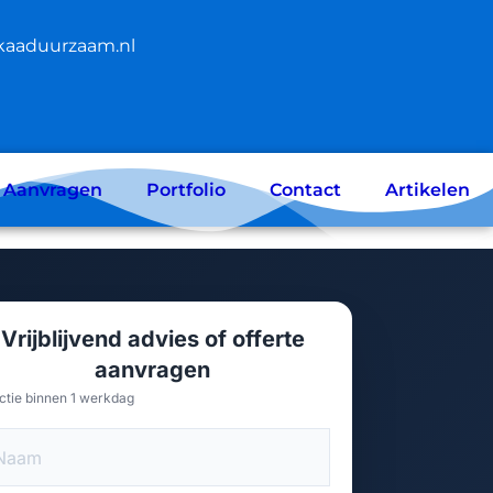
kaaduurzaam.nl
e Aanvragen
Portfolio
Contact
Artikelen
Vrijblijvend advies of offerte
aanvragen
ctie binnen 1 werkdag