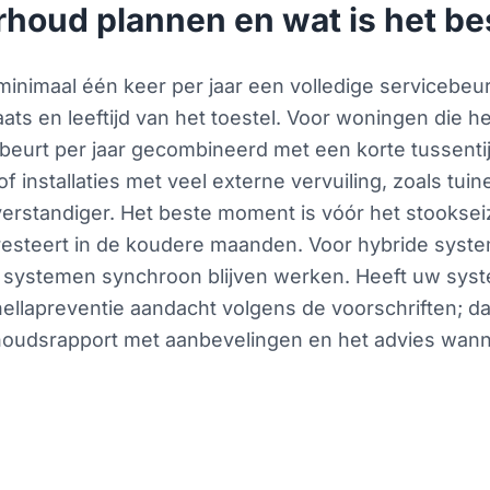
rhoud plannen en wat is het b
inimaal één keer per jaar een volledige servicebeur
plaats en leeftijd van het toestel. Voor woningen die 
urt per jaar gecombineerd met een korte tussentij
installaties met veel externe vervuiling, zoals tuine
k verstandiger. Het beste moment is vóór het stookse
presteert in de koudere maanden. Voor hybride sys
de systemen synchroon blijven werken. Heeft uw sy
ionellapreventie aandacht volgens de voorschriften; 
erhoudsrapport met aanbevelingen en het advies wan