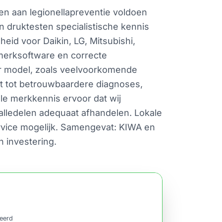
en aan legionellapreventie voldoen
n druktesten specialistische kennis
d voor Daikin, LG, Mitsubishi,
 merksoftware en correcte
per model, zoals veelvoorkomende
dat tot betrouwbaardere diagnoses,
ële merkkennis ervoor dat wij
alledelen adequaat afhandelen. Lokale
ervice mogelijk. Samengevat: KIWA en
 investering.
ceerd