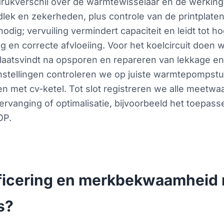
drukverschil over de warmtewisselaar en de werking 
dlek en zekerheden, plus controle van de printplaten
dig; vervuiling vermindert capaciteit en leidt tot h
g en correcte afvloeiing. Voor het koelcircuit doen
n plaatsvindt na opsporen en repareren van lekkage e
nstellingen controleren we op juiste warmtepompstu
en met cv-ketel. Tot slot registreren we alle meetw
vanging of optimalisatie, bijvoorbeeld het toepasse
OP.
ficering en merkbekwaamheid r
s?