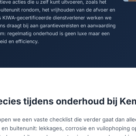
eve acties die u zelf kunt uitvoeren, zoals het
buitenunit rondom, het vrijhouden van de afvoer en
s KIWA-gecertificeerde dienstverlener werken we
s draagt bij aan garantievereisten en aanvaarding
om: regelmatig onderhoud is geen luxe maar een
id en efficiency.
recies tijdens onderhoud bij K
pen we een vaste checklist die verder gaat dan all
- en buitenunit: lekkages, corrosie en vuilophoping