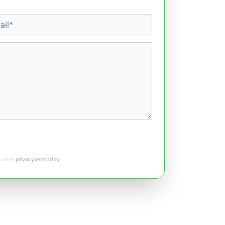
et onze
privacyverklaring
.