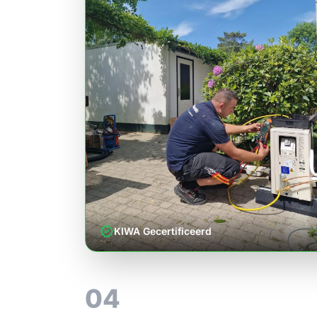
verified
KIWA Gecertificeerd
04