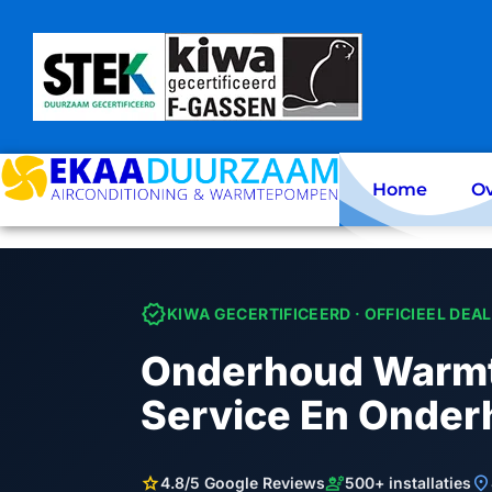
Skip
to
content
Home
Ov
verified
KIWA GECERTIFICEERD · OFFICIEEL DEA
Onderhoud Warm
Service En Onder
star
engineering
location_on
4.8/5 Google Reviews
500+ installaties