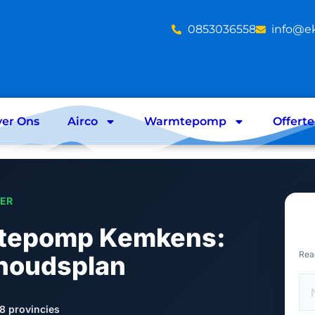
‪0853036558
info@e
er Ons
Airco
Warmtepomp
Offert
LER
tepomp Kemkens:
Rea
houdsplan
8 provincies