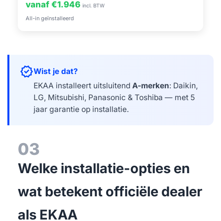
vanaf €1.946
incl. BTW
All-in geïnstalleerd
verified
Wist je dat?
EKAA installeert uitsluitend
A-merken
: Daikin,
LG, Mitsubishi, Panasonic & Toshiba — met 5
jaar garantie op installatie.
03
Welke installatie-opties en
wat betekent officiële dealer
als EKAA