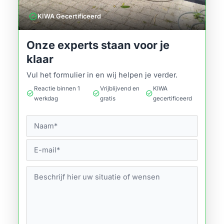
verified
KIWA Gecertificeerd
Onze experts staan voor je
klaar
Vul het formulier in en wij helpen je verder.
Reactie binnen 1
Vrijblijvend en
KIWA
check_circle
check_circle
check_circle
werkdag
gratis
gecertificeerd