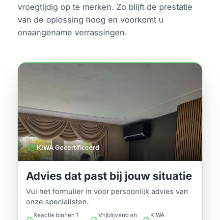
vroegtijdig op te merken. Zo blijft de prestatie
van de oplossing hoog en voorkomt u
onaangename verrassingen.
verified
KIWA Gecertificeerd
Advies dat past bij jouw situatie
Vul het formulier in voor persoonlijk advies van
onze specialisten.
Reactie binnen 1
Vrijblijvend en
KIWA
check_circle
check_circle
check_circle