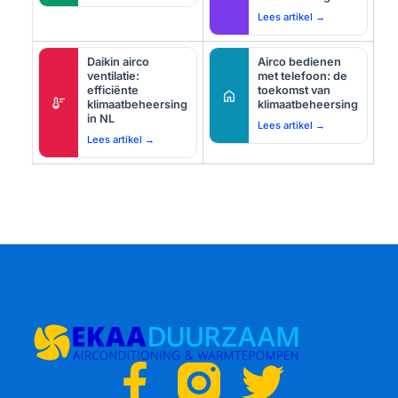
Lees artikel →
Daikin airco
Airco bedienen
ventilatie:
met telefoon: de
efficiënte
toekomst van
home
thermostat
klimaatbeheersing
klimaatbeheersing
in NL
Lees artikel →
Lees artikel →
F
T