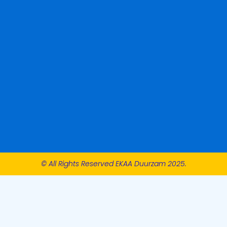
© All Rights Reserved EKAA Duurzam 2025.