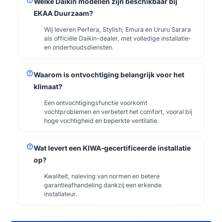
Welke Daikin modellen zijn beschikbaar bij
EKAA Duurzaam?
Wij leveren Perfera, Stylish, Emura en Ururu Sarara
als officiële Daikin-dealer, met volledige installatie-
en onderhoudsdiensten.
help
Waarom is ontvochtiging belangrijk voor het
klimaat?
Een ontvochtigingsfunctie voorkomt
vochtproblemen en verbetert het comfort, vooral bij
hoge vochtigheid en beperkte ventilatie.
help
Wat levert een KIWA-gecertificeerde installatie
op?
Kwaliteit, naleving van normen en betere
garantieafhandeling dankzij een erkende
installateur.