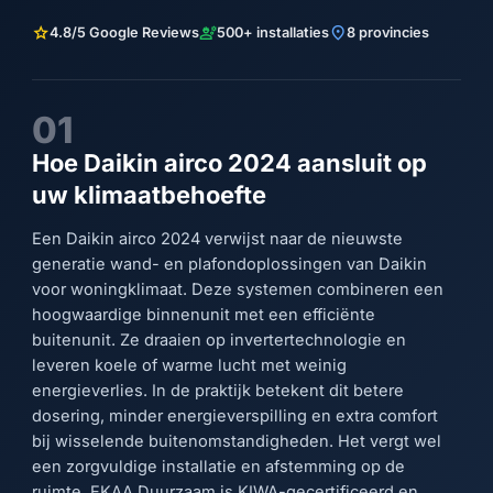
star
engineering
location_on
4.8/5 Google Reviews
500+ installaties
8 provincies
01
Hoe Daikin airco 2024 aansluit op
uw klimaatbehoefte
Een Daikin airco 2024 verwijst naar de nieuwste
generatie wand- en plafondoplossingen van Daikin
voor woningklimaat. Deze systemen combineren een
hoogwaardige binnenunit met een efficiënte
buitenunit. Ze draaien op invertertechnologie en
leveren koele of warme lucht met weinig
energieverlies. In de praktijk betekent dit betere
dosering, minder energieverspilling en extra comfort
bij wisselende buitenomstandigheden. Het vergt wel
een zorgvuldige installatie en afstemming op de
ruimte. EKAA Duurzaam is KIWA-gecertificeerd en