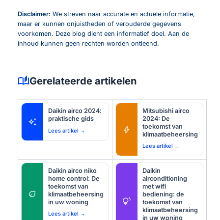
Disclaimer:
We streven naar accurate en actuele informatie,
maar er kunnen onjuistheden of verouderde gegevens
voorkomen. Deze blog dient een informatief doel. Aan de
inhoud kunnen geen rechten worden ontleend.
auto_stories
Gerelateerde artikelen
Daikin airco 2024:
Mitsubishi airco
praktische gids
2024: De
auto_awesome
toekomst van
bolt
Lees artikel →
klimaatbeheersing
Lees artikel →
Daikin airco niko
Daikin
home control: De
airconditioning
toekomst van
met wifi
eco
klimaatbeheersing
bediening: de
tips_and_updates
in uw woning
toekomst van
klimaatbeheersing
Lees artikel →
in uw woning