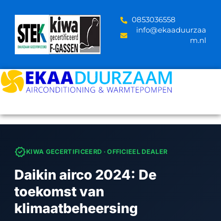
Skip
to
‪0853036558
content
info@ekaaduurzaa
m.nl
verified
KIWA GECERTIFICEERD · OFFICIEEL DEALER
Daikin airco 2024: De
toekomst van
klimaatbeheersing