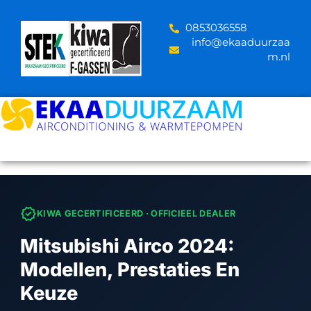
Skip
to
‪0853036558
content
info@ekaaduurzaa
m.nl
verified
KIWA GECERTIFICEERD · OFFICIEEL DEALER
Mitsubishi Airco 2024:
Modellen, Prestaties En
Keuze