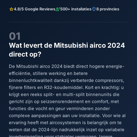
star
engineering
location_on
4.8/5 Google Reviews
500+ installaties
8 provincies
01
Wat levert de Mitsubishi airco 2024
direct op?
De Mitsubishi airco 2024 biedt direct hogere energie-
efficiëntie, stillere werking en betere
binnenluchtkwaliteit dankzij verbeterde compressors,
fijnere filters en R32-koudemiddel. Kort en krachtig: u
krijgt een reeks split- en multi-split binnenunits die
gericht zijn op seizoensrendement en comfort, met
functies die vocht en geur verminderen zonder
complexe aanpassingen aan uw installatie. Voor wie al
ervaring heeft met aircosystemen is belangrijk om te
weten dat de 2024-lijn nadrukkelijk inzet op variabele
inverterregeling voor stabieler vermogen, lagere