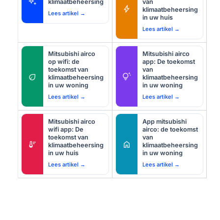
auto_awesome
klimaatbeheersing
van
bolt
klimaatbeheersing
Lees artikel →
in uw huis
Lees artikel →
Mitsubishi airco
Mitsubishi airco
op wifi: de
app: De toekomst
toekomst van
van
eco
tips_and_updates
klimaatbeheersing
klimaatbeheersing
in uw woning
in uw woning
Lees artikel →
Lees artikel →
Mitsubishi airco
App mitsubishi
wifi app: De
airco: de toekomst
toekomst van
van
thermostat
home
klimaatbeheersing
klimaatbeheersing
in uw huis
in uw woning
Lees artikel →
Lees artikel →