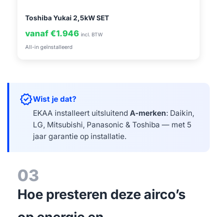
Toshiba Yukai 2,5kW SET
vanaf €1.946
incl. BTW
All-in geïnstalleerd
verified
Wist je dat?
EKAA installeert uitsluitend
A-merken
: Daikin,
LG, Mitsubishi, Panasonic & Toshiba — met 5
jaar garantie op installatie.
03
Hoe presteren deze airco’s