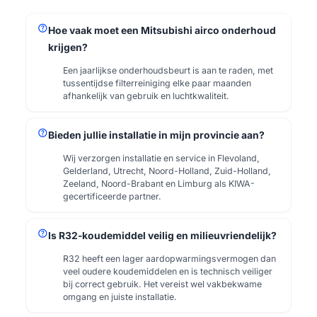
help
Hoe vaak moet een Mitsubishi airco onderhoud
krijgen?
Een jaarlijkse onderhoudsbeurt is aan te raden, met
tussentijdse filterreiniging elke paar maanden
afhankelijk van gebruik en luchtkwaliteit.
help
Bieden jullie installatie in mijn provincie aan?
Wij verzorgen installatie en service in Flevoland,
Gelderland, Utrecht, Noord-Holland, Zuid-Holland,
Zeeland, Noord-Brabant en Limburg als KIWA-
gecertificeerde partner.
help
Is R32-koudemiddel veilig en milieuvriendelijk?
R32 heeft een lager aardopwarmingsvermogen dan
veel oudere koudemiddelen en is technisch veiliger
bij correct gebruik. Het vereist wel vakbekwame
omgang en juiste installatie.