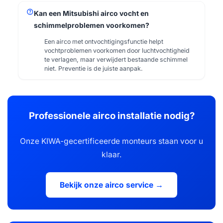
help
Kan een Mitsubishi airco vocht en
schimmelproblemen voorkomen?
Een airco met ontvochtigingsfunctie helpt
vochtproblemen voorkomen door luchtvochtigheid
te verlagen, maar verwijdert bestaande schimmel
niet. Preventie is de juiste aanpak.
Professionele airco installatie nodig?
Onze KIWA-gecertificeerde monteurs staan voor u
klaar.
Bekijk onze airco service →