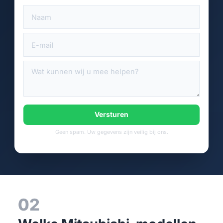
Versturen
Geen spam. Uw gegevens zijn veilig bij ons.
02