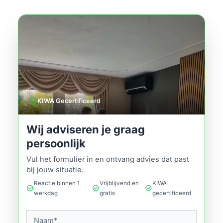
verified
KIWA Gecertificeerd
Wij adviseren je graag
persoonlijk
Vul het formulier in en ontvang advies dat past
bij jouw situatie.
Reactie binnen 1
Vrijblijvend en
KIWA
check_circle
check_circle
check_circle
werkdag
gratis
gecertificeerd