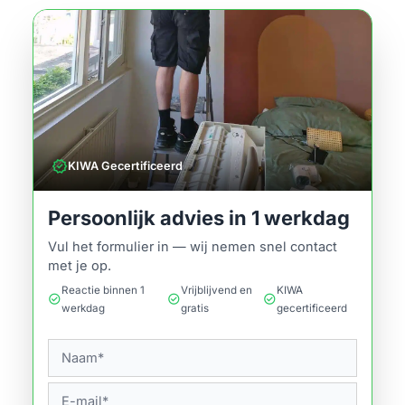
verified
KIWA Gecertificeerd
Persoonlijk advies in 1 werkdag
Vul het formulier in — wij nemen snel contact
met je op.
Reactie binnen 1
Vrijblijvend en
KIWA
check_circle
check_circle
check_circle
werkdag
gratis
gecertificeerd