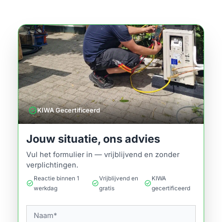
verified
KIWA Gecertificeerd
Jouw situatie, ons advies
Vul het formulier in — vrijblijvend en zonder
verplichtingen.
Reactie binnen 1
Vrijblijvend en
KIWA
check_circle
check_circle
check_circle
werkdag
gratis
gecertificeerd