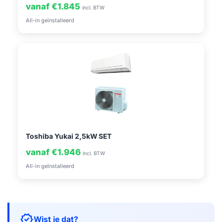
vanaf €1.845
incl. BTW
All-in geïnstalleerd
Toshiba Yukai 2,5kW SET
vanaf €1.946
incl. BTW
All-in geïnstalleerd
verified
Wist je dat?