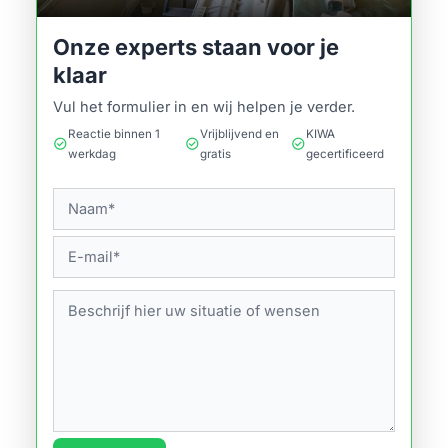
Onze experts staan voor je
klaar
Vul het formulier in en wij helpen je verder.
Reactie binnen 1
Vrijblijvend en
KIWA
check_circle
check_circle
check_circle
werkdag
gratis
gecertificeerd