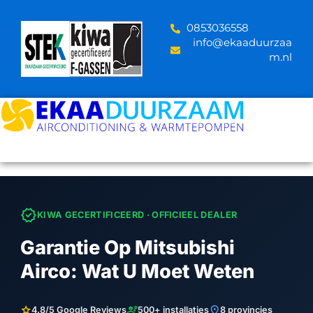
Skip
to
‪0853036558
content
info@ekaaduurzaa
m.nl
verified
KIWA GECERTIFICEERD · OFFICIEEL DEALER
Garantie Op Mitsubishi
Airco: Wat U Moet Weten
star
engineering
location_on
4.8/5 Google Reviews
500+ installaties
8 provincies