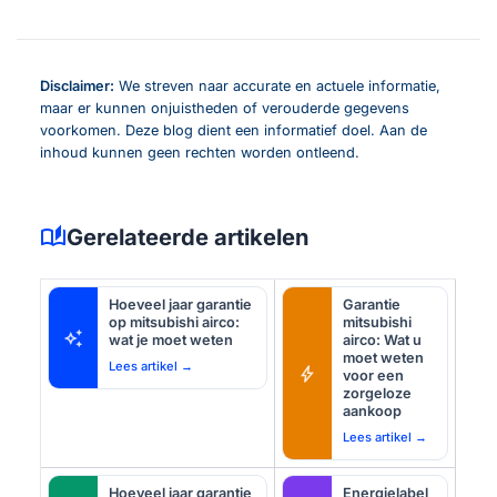
Disclaimer:
We streven naar accurate en actuele informatie,
maar er kunnen onjuistheden of verouderde gegevens
voorkomen. Deze blog dient een informatief doel. Aan de
inhoud kunnen geen rechten worden ontleend.
auto_stories
Gerelateerde artikelen
Hoeveel jaar garantie
Garantie
op mitsubishi airco:
mitsubishi
auto_awesome
wat je moet weten
airco: Wat u
moet weten
Lees artikel →
bolt
voor een
zorgeloze
aankoop
Lees artikel →
Hoeveel jaar garantie
Energielabel