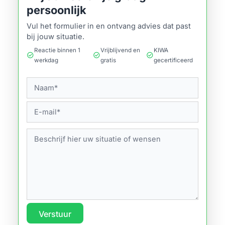
persoonlijk
Vul het formulier in en ontvang advies dat past
bij jouw situatie.
Reactie binnen 1
Vrijblijvend en
KIWA
check_circle
check_circle
check_circle
werkdag
gratis
gecertificeerd
Verstuur