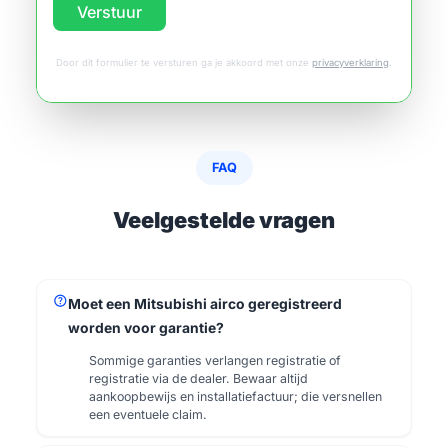
Verstuur
Door dit formulier te versturen ga je akkoord met onze
privacyverklaring
.
FAQ
Veelgestelde vragen
help
Moet een Mitsubishi airco geregistreerd
worden voor garantie?
Sommige garanties verlangen registratie of
registratie via de dealer. Bewaar altijd
aankoopbewijs en installatiefactuur; die versnellen
een eventuele claim.