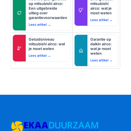
op mitsubishi airco:
mitsubishi
Een uitgebreide
airco: wat je
tips_and_updates
eco
uitleg over
moet weten
garantievoorwaarden
Lees artikel →
Lees artikel →
Geluidsniveau
Garantie op
mitsubishi airco: wat
daikin airco:
thermostat
je moet weten
wat je moet
home
weten
Lees artikel →
Lees artikel →