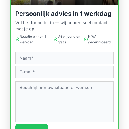
Persoonlijk advies in 1 werkdag
Vul het formulier in — wij nemen snel contact
met je op.
Reactie binnen 1
Vrijblijvend en
KIWA
check_circle
check_circle
check_circle
werkdag
gratis
gecertificeerd