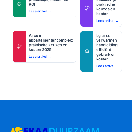
eco
ROI
praktische
tips_and_updates
keuzes en
Lees artikel →
kosten
Lees artikel →
Airco in
Lg airco
appartementencomplex:
verwarmen
praktische keuzes en
handleiding:
thermostat
kosten 2025
efficiënt
home
gebruik en
Lees artikel →
kosten
Lees artikel →