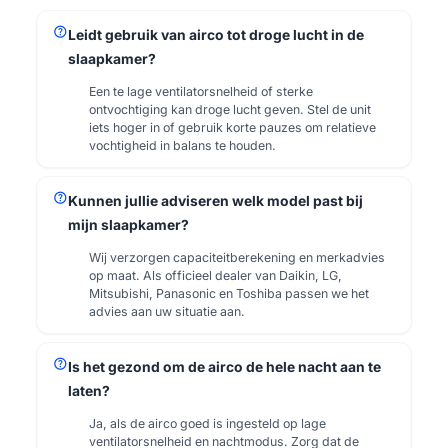
help
Leidt gebruik van airco tot droge lucht in de
slaapkamer?
Een te lage ventilatorsnelheid of sterke
ontvochtiging kan droge lucht geven. Stel de unit
iets hoger in of gebruik korte pauzes om relatieve
vochtigheid in balans te houden.
help
Kunnen jullie adviseren welk model past bij
mijn slaapkamer?
Wij verzorgen capaciteitberekening en merkadvies
op maat. Als officieel dealer van Daikin, LG,
Mitsubishi, Panasonic en Toshiba passen we het
advies aan uw situatie aan.
help
Is het gezond om de airco de hele nacht aan te
laten?
Ja, als de airco goed is ingesteld op lage
ventilatorsnelheid en nachtmodus. Zorg dat de