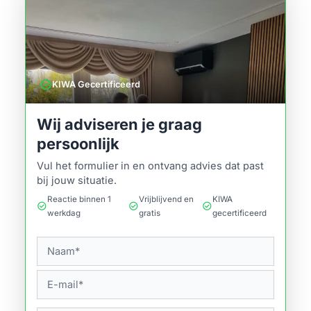
verified
KIWA Gecertificeerd
Wij adviseren je graag
persoonlijk
Vul het formulier in en ontvang advies dat past
bij jouw situatie.
Reactie binnen 1
Vrijblijvend en
KIWA
check_circle
check_circle
check_circle
werkdag
gratis
gecertificeerd