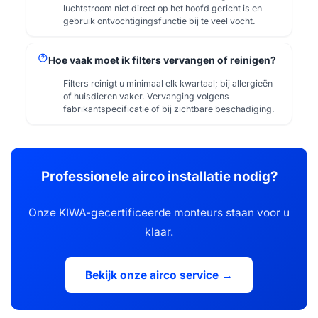
luchtstroom niet direct op het hoofd gericht is en
gebruik ontvochtigingsfunctie bij te veel vocht.
help
Hoe vaak moet ik filters vervangen of reinigen?
Filters reinigt u minimaal elk kwartaal; bij allergieën
of huisdieren vaker. Vervanging volgens
fabrikantspecificatie of bij zichtbare beschadiging.
Professionele airco installatie nodig?
Onze KIWA-gecertificeerde monteurs staan voor u
klaar.
Bekijk onze airco service →