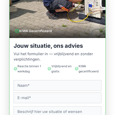
verified
KIWA Gecertificeerd
Jouw situatie, ons advies
Vul het formulier in — vrijblijvend en zonder
verplichtingen.
Reactie binnen 1
Vrijblijvend en
KIWA
check_circle
check_circle
check_circle
werkdag
gratis
gecertificeerd