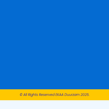
© All Rights Reserved EKAA Duurzam 2025.