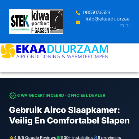
Skip
to
‪0853036558
content
info@ekaaduurzaa
m.nl
verified
KIWA GECERTIFICEERD · OFFICIEEL DEALER
Gebruik Airco Slaapkamer:
Veilig En Comfortabel Slapen
star
engineering
location_on
4.8/5 Google Reviews
500+ installaties
8 provincies