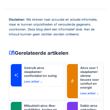
Disclaimer:
We streven naar accurate en actuele informatie,
maar er kunnen onjuistheden of verouderde gegevens
voorkomen. Deze blog dient een informatief doel. Aan de
inhoud kunnen geen rechten worden ontleend.
auto_stories
Gerelateerde artikelen
Gebruik airco
Airco voor 1
slaapkamer:
slaapkamer:
auto_awesome
comfortabel en zuinig
slimme
keuzes voor
bolt
Lees artikel →
comfort en
energie
Lees artikel →
Mitsubishi airco 4kw:
Daikin airco
praktijktips, kosten en
omkasting: