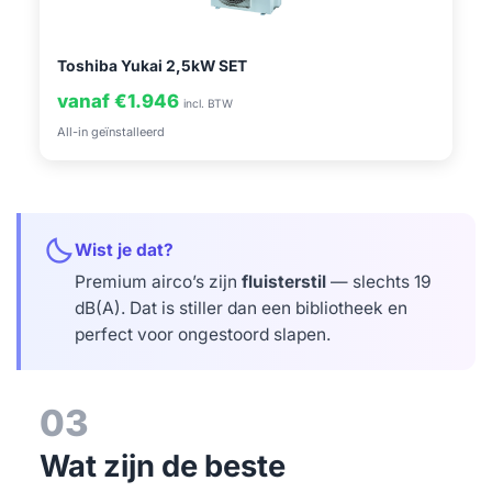
Toshiba Yukai 2,5kW SET
vanaf €1.946
incl. BTW
All-in geïnstalleerd
bedtime
Wist je dat?
Premium airco’s zijn
fluisterstil
— slechts 19
dB(A). Dat is stiller dan een bibliotheek en
perfect voor ongestoord slapen.
03
Wat zijn de beste