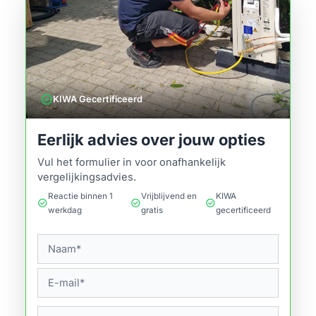
verified
KIWA Gecertificeerd
Eerlijk advies over jouw opties
Vul het formulier in voor onafhankelijk
vergelijkingsadvies.
Reactie binnen 1
Vrijblijvend en
KIWA
check_circle
check_circle
check_circle
werkdag
gratis
gecertificeerd