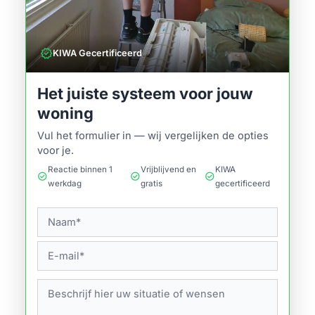
verified
KIWA Gecertificeerd
Het juiste systeem voor jouw
woning
Vul het formulier in — wij vergelijken de opties
voor je.
Reactie binnen 1
Vrijblijvend en
KIWA
check_circle
check_circle
check_circle
werkdag
gratis
gecertificeerd