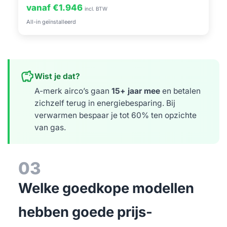
vanaf €1.946
incl. BTW
All-in geïnstalleerd
savings
Wist je dat?
A-merk airco’s gaan
15+ jaar mee
en betalen
zichzelf terug in energiebesparing. Bij
verwarmen bespaar je tot 60% ten opzichte
van gas.
03
Welke goedkope modellen
hebben goede prijs-