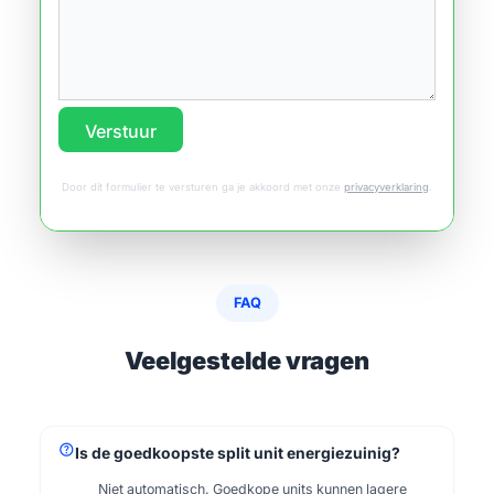
Verstuur
Door dit formulier te versturen ga je akkoord met onze
privacyverklaring
.
FAQ
Veelgestelde vragen
help
Is de goedkoopste split unit energiezuinig?
Niet automatisch. Goedkope units kunnen lagere