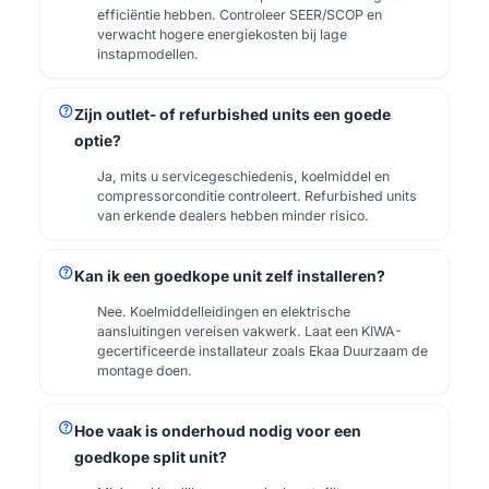
efficiëntie hebben. Controleer SEER/SCOP en
verwacht hogere energiekosten bij lage
instapmodellen.
help
Zijn outlet- of refurbished units een goede
optie?
Ja, mits u servicegeschiedenis, koelmiddel en
compressorconditie controleert. Refurbished units
van erkende dealers hebben minder risico.
help
Kan ik een goedkope unit zelf installeren?
Nee. Koelmiddelleidingen en elektrische
aansluitingen vereisen vakwerk. Laat een KIWA-
gecertificeerde installateur zoals Ekaa Duurzaam de
montage doen.
help
Hoe vaak is onderhoud nodig voor een
goedkope split unit?