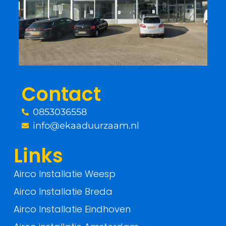
e
t
b
t
o
e
o
r
Contact
k
0853036558
-
info@ekaaduurzaam.nl
f
Links
Airco Installatie Weesp
Airco Installatie Breda
Airco Installatie Eindhoven