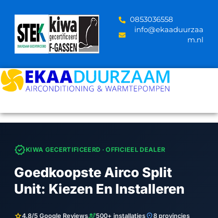
Skip
to
‪0853036558
content
info@ekaaduurzaa
m.nl
verified
KIWA GECERTIFICEERD · OFFICIEEL DEALER
Goedkoopste Airco Split
Unit: Kiezen En Installeren
star
engineering
location_on
4.8/5 Google Reviews
500+ installaties
8 provincies