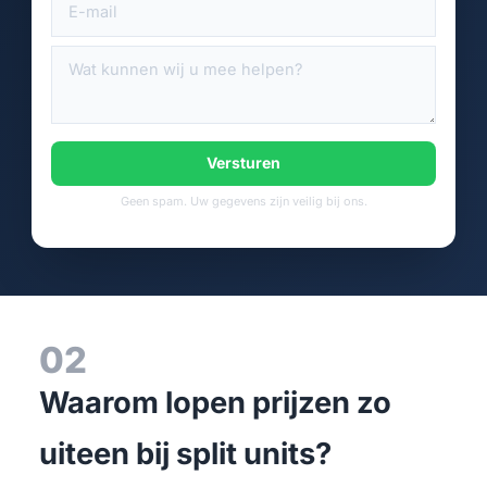
Versturen
Geen spam. Uw gegevens zijn veilig bij ons.
02
Waarom lopen prijzen zo
uiteen bij split units?