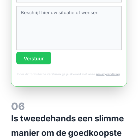
Verstuur
Door dit formulier te versturen ga je akkoord met onze
privacyverklaring
.
06
Is tweedehands een slimme
manier om de goedkoopste