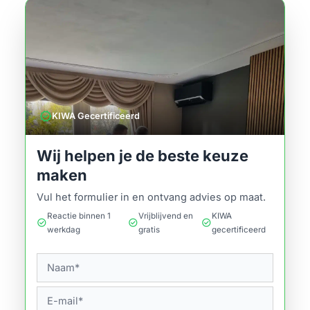
verified
KIWA Gecertificeerd
Wij helpen je de beste keuze
maken
Vul het formulier in en ontvang advies op maat.
Reactie binnen 1
Vrijblijvend en
KIWA
check_circle
check_circle
check_circle
werkdag
gratis
gecertificeerd