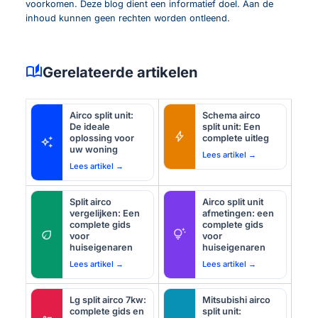
voorkomen. Deze blog dient een informatief doel. Aan de
inhoud kunnen geen rechten worden ontleend.
auto_stories
Gerelateerde artikelen
Airco split unit:
Schema airco
De ideale
split unit: Een
bolt
oplossing voor
complete uitleg
auto_awesome
uw woning
Lees artikel →
Lees artikel →
Split airco
Airco split unit
vergelijken: Een
afmetingen: een
complete gids
complete gids
eco
tips_and_updates
voor
voor
huiseigenaren
huiseigenaren
Lees artikel →
Lees artikel →
Lg split airco 7kw:
Mitsubishi airco
complete gids en
split unit: