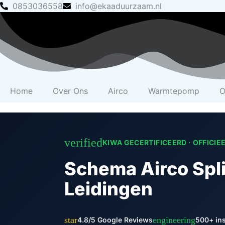
Skip
‪0853036558
info@ekaaduurzaam.nl
to
content
Home
Over Ons
Airco
Warmtepomp
O
verified
KIWA GECERTIFICEERD · OFFICIE
Schema Airco Split
Leidingen
star
engineering
4.8/5 Google Reviews
500+ ins