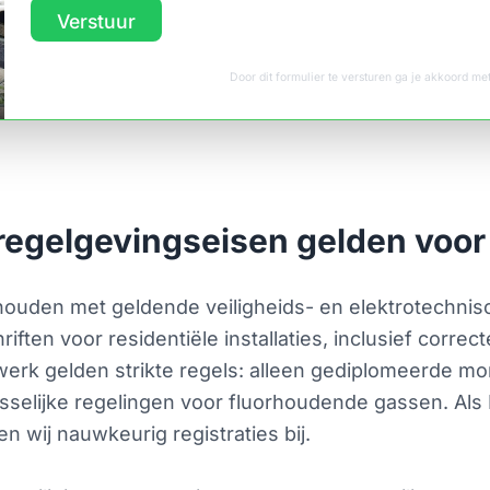
Verstuur
Door dit formulier te versturen ga je akkoord m
 regelgevingseisen gelden voo
houden met geldende veiligheids- en elektrotechnis
ften voor residentiële installaties, inclusief correc
werk gelden strikte regels: alleen gediplomeerde 
selijke regelingen voor fluorhoudende gassen. Als K
 wij nauwkeurig registraties bij.