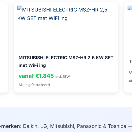
MITSUBISHI ELECTRIC MSZ-HR 2,5 KW SET
T
met WiFi ing
v
vanaf €1.845
incl. BTW
Al
All-in geïnstalleerd
-merken
: Daikin, LG, Mitsubishi, Panasonic & Toshiba — 