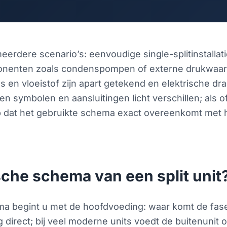
dere scenario’s: eenvoudige single-splitinstallaties
onenten zoals condenspompen of externe drukwaa
s en vloeistof zijn apart getekend en elektrische d
en symbolen en aansluitingen licht verschillen; als o
rop dat het gebruikte schema exact overeenkomt met h
ische schema van een split unit
ema begint u met de hoofdvoeding: waar komt de fase
g direct; bij veel moderne units voedt de buitenunit 