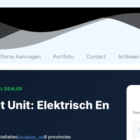
fferte Aanvragen
Portfolio
Contact
Artikelen
EL DEALER
 Unit: Elektrisch En
Rea
location_on
tallaties
8 provincies