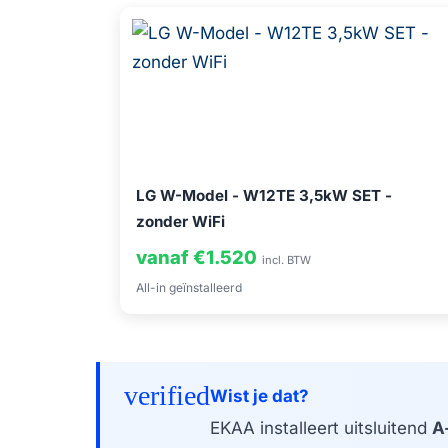
LG W-Model - W12TE 3,5kW SET -
zonder WiFi
vanaf €1.520
incl. BTW
All-in geïnstalleerd
verified
Wist je dat?
EKAA installeert uitsluitend
A