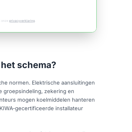
et onze
privacyverklaring
.
r het schema?
che normen. Elektrische aansluitingen
te groepsindeling, zekering en
monteurs mogen koelmiddelen hanteren
IWA-gecertificeerde installateur