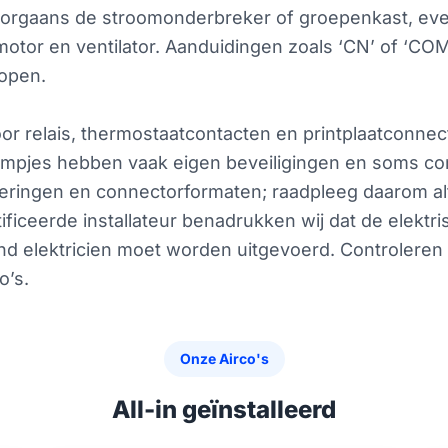
oorgaans de stroomonderbreker of groepenkast, eve
otor en ventilator. Aanduidingen zoals ‘CN’ of ‘CO
lopen.
voor relais, thermostaatcontacten en printplaatconne
 pompjes hebben vaak eigen beveiligingen en soms 
oderingen en connectorformaten; raadpleeg daarom a
ificeerde installateur benadrukken wij dat de elektr
end elektricien moet worden uitgevoerd. Controleren
o’s.
Onze Airco's
All-in geïnstalleerd