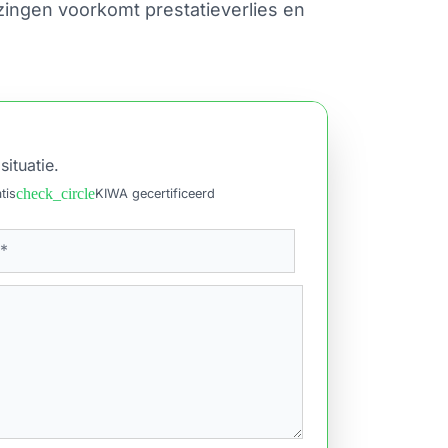
zingen voorkomt prestatieverlies en
situatie.
check_circle
tis
KIWA gecertificeerd